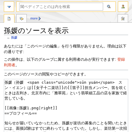
more
孫媛のソースを表示
←
孫媛
ナ
検
あなたには「このページの編集」を行う権限がありません。理由は以下
ビ
索
の通りです:
ゲ
に
この操作は、以下のグループに属する利用者のみが実行できます:
登録
ー
移
利用者
。
シ
動
ョ
このページのソースの閲覧やコピーができます。
ン
に
移
動