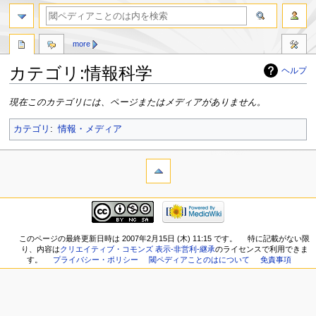
more
カテゴリ:情報科学
ヘルプ
ナ
検
現在このカテゴリには、ページまたはメディアがありません。
ビ
索
ゲ
に
カテゴリ
:
情報・メディア
ー
移
シ
動
ョ
ン
に
移
動
このページの最終更新日時は 2007年2月15日 (木) 11:15 です。
特に記載がない限
り、内容は
クリエイティブ・コモンズ 表示-非営利-継承
のライセンスで利用できま
す。
プライバシー・ポリシー
閾ペディアことのはについて
免責事項