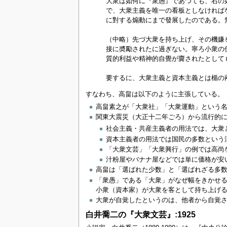
大衆は如何に『衆愚』であつても、右の
で、大衆主義を唯一の看板としなければ
に對する煽動にまで發展したのである。
（中略）先づ大衆を持ち上げ、その機嫌
接に奬勵されたに過ぎない。寧ろ小衆の
質的利益や精神的自覺が齎されたとして
要するに、大衆主義と資本主義とは楯の
すなわち、高畠は以下のように主張している。
高畠素之が「大衆社」「大衆運動」という
関東大震災（大正十二年ごろ）から流行的
社会主義・共産主義者の用法では、大衆
資本主義者の用法では国民の多数という
「大衆文芸」「大衆興行」の例では高尚
汁粉屋やバナナ屋などでは単に価格が安
高畠は「選ばれた少数」と「選ばれざる多
「衆愚」である「大衆」がなぜ幅をきかせ
小衆（資本家）が大衆を客として持ち上げ
大衆が自覚したというのは、他者から自覚
白井喬二の『大衆文芸』:1925