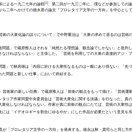
[1]
等による一九二七年の論戦
、第二回が一九三〇年に、僕などが参加しての
ら二年へかけての徳永君の論文『プロレタリア文学の一方向』を中心とし
ゆる芸術の大衆化論の誤りについて」で中野重治は「大衆の求めて居るのは芸術
急問題」で蔵原惟人はそれを「純然たる理想論、観念論でしかない」と批判
さなければならない」と主張した。「芸術を利用しての大衆の直接的アジ・
問題」で林房雄は「内容に於ける大衆性なるものは一般にあり得ない」「先
れた問題と新しい仕事」において終結する。
ップ』芸術家の新しい任務」で蔵原惟人は「前衛の観点をもって描け」「芸術運
レタリア作家同盟中央委員会は「芸術大衆化に関する決議」を行なった。真の
大衆化しなければならない。作家が真に前衛の観点にたてば、芸術の大衆性
化には「イデオロギーを割合にゆるやか」にした作品が必要だという意見を
永直が「プロレタリア文学の一方向」を発表する。徳永は林・貴司らと同じ方