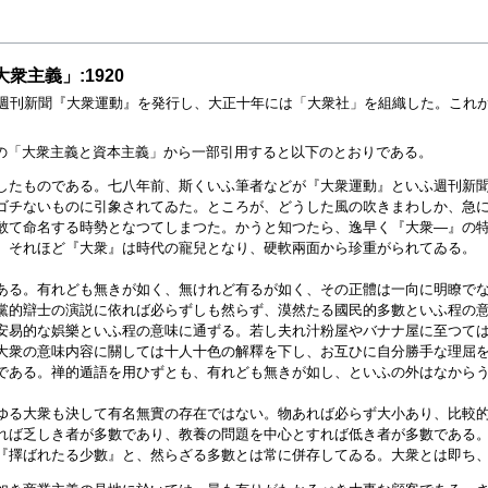
主義」:1920
に週刊新聞『大衆運動』を発行し、大正十年には「大衆社」を組織した。これが
の「大衆主義と資本主義」から一部引用すると以下のとおりである。
したものである。七八年前、斯くいふ筆者などが『大衆運動』といふ週刊新
ゴチないものに引象されてゐた。ところが、どうした風の吹きまわしか、急
敢て命名する時勢となつてしまつた。かうと知つたら、逸早く『大衆―』の
、それほど『大衆』は時代の寵兒となり、硬軟兩面から珍重がられてゐる。
ある。有れども無きが如く、無けれど有るが如く、その正體は一向に明瞭で
黨的辯士の演説に依れば必らずしも然らず、漠然たる國民的多數といふ程の
安易的な娯樂といふ程の意味に通ずる。若し夫れ汁粉屋やバナナ屋に至つて
大衆の意味内容に關しては十人十色の解釋を下し、お互ひに自分勝手な理屈
である。禅的遁語を用ひずとも、有れども無きが如し、といふの外はなから
ゆる大衆も決して有名無實の存在ではない。物あれば必らず大小あり、比較
れば乏しき者が多數であり、教養の問題を中心とすれば低き者が多數である
『擇ばれたる少數』と、然らざる多數とは常に併存してゐる。大衆とは即ち