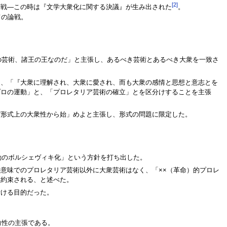
[2]
論戦―この時は『文学大衆化に関する決議』が生み出された
。
ての論戦。
の芸術、諸王の王なのだ」と主張し、あるべき芸術とあるべき大衆を一致さ
し、「『大衆に理解され、大衆に愛され、而も大衆の感情と思想と意志とを
プロの運動」と、「プロレタリア芸術の確立」とを区分けすることを主張
づ形式上の大衆性から始」めよと主張し、形式の問題に限定した。
動のボルシェヴィキ化」という方針を打ち出した。
意味でのプロレタリア芸術以外に大衆芸術はなく、「××（革命）的プロレ
は約束される、と述べた。
斥ける目的だった。
向性の主張である。