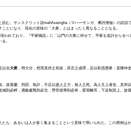
読む。サンスクリット語mahAsamgha（マハーサンガ、摩訶僧伽）の訳
すことになり、現在の意味の「大衆」とはまったく異なることとなる。
現われており、『平家物語』に「山門の大衆に仰せて、平家を追討せらるべし」
いる。
足以合
大衆
，明大分，然而其持之有故，其言之成理，足以欺惑愚衆：是陳仲
矣。故賞慶、刑罰、埶詐，不足以盡人之力，致人之死。為人主上者也，其所
危城則必畔，遇敵處戰則必北，勞苦煩辱則必奔，霍焉離耳，下反制其上。故
人たち、あるいは人が多く集まることという意味で用いられた。この用例は