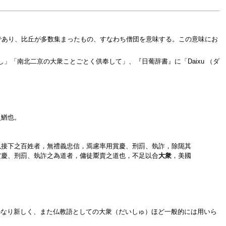
語であり、比丘が多数集まったもの、すなわち僧団を意味する。この意味にお
「南北二京の大衆ことごとく供奉して」、『日葡辞書』に「Daixu （ダ
史鰌也。
以接下之百姓者，無禮義忠信，焉慮率用賞慶、刑罰、埶詐，除阨其
賞慶、刑罰、埶詐之為道者，傭徒鬻賣之道也，不足以合
大衆
，美國
かなり新しく、また仏教語としての大衆（だいしゅ）ほど一般的には用いら