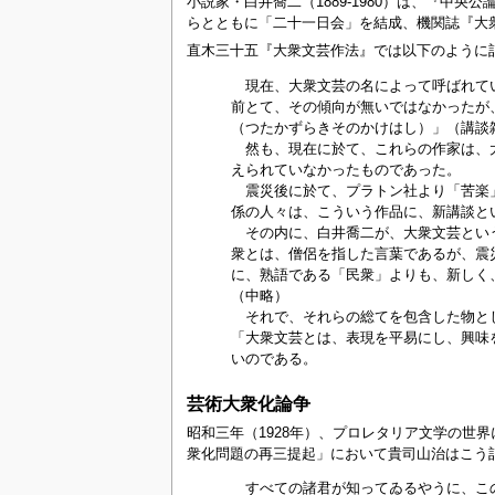
小説家・白井喬二（1889-1980）は、『中
らとともに「二十一日会」を結成、機関誌『大
直木三十五『大衆文芸作法』では以下のように
現在、大衆文芸の名によって呼ばれてい
前とて、その傾向が無いではなかったが
（つたかずらきそのかけはし）」（講談
然も、現在に於て、これらの作家は、大
えられていなかったものであった。
震災後に於て、プラトン社より「苦楽」
係の人々は、こういう作品に、新講談と
その内に、白井喬二が、大衆文芸という
衆とは、僧侶を指した言葉であるが、震
に、熟語である「民衆」よりも、新しく
（中略）
それで、それらの総てを包含した物と
「大衆文芸とは、表現を平易にし、興味
いのである。
芸術大衆化論争
昭和三年（1928年）、プロレタリア文学の
衆化問題の再三提起」において貴司山治はこう
すべての諸君が知ってゐるやうに、この