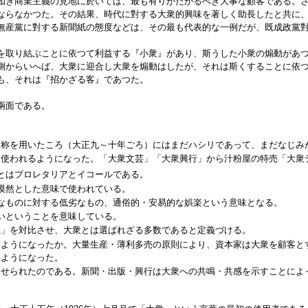
如き商業主義の見地に於いては、最も有りがたかるべき大事な顧客である。
ならなかつた。その結果、時代に對する大衆的興味を著しく助長したと共に
無産黨に對する新聞紙の態度などは、その最も代表的な一例だが、既成政黨
を取り結ぶことに依つて利益する『小衆』があり、斯うした小衆の煽動があ
側からいへば、大衆に迎合し大衆を煽動はしたが、それは斯くすることに依
も、それは『招かざる客』であつた。
兩面である。
名称を用いたころ（大正九～十年ごろ）にはまだハシリであって、まだなじみ
に使われるようになった。「大衆文芸」「大衆興行」から汁粉屋の特売「大衆
とはプロレタリアとイコールである。
漠然とした意味で使われている。
なものに対する低劣なもの、通俗的・安易的な娯楽という意味となる。
いということを意味している。
数」を対比させ、大衆とは選ばれざる多数であると定義づける。
るようになったか。大量生産・薄利多売の原則により、資本家は大衆を顧客と
るようになった。
させられたのである。新聞・出版・興行は大衆への共鳴・共感を示すことによ