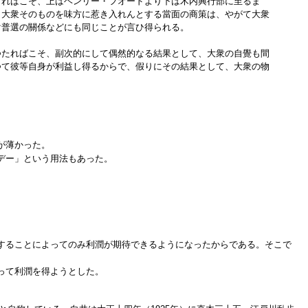
さればこそ、上はヘンリー・フオードより下は木内興行部に至るま
、大衆そのものを味方に惹き入れんとする當面の商策は、やがて大衆
對普選の關係などにも同じことが言ひ得られる。
つたればこそ、副次的にして偶然的なる結果として、大衆の自覺も間
つて彼等自身が利益し得るからで、假りにその結果として、大衆の物
が薄かった。
デー」という用法もあった。
することによってのみ利潤が期待できるようになったからである。そこで
って利潤を得ようとした。