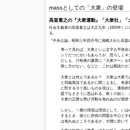
massとしての「大衆」の登場
高畠素之の『大衆運動』「大衆社」「大衆
社会主義者の高畠素之は大正九年（1920年）
る。
『中央公論』昭和三年四月号に掲載された高畠
考へて見れば、大衆といふ文字も平俗化
シリだつたせいもあらうが、恐ろしくギ
だしも、汁粉屋の廉賣に『大衆デー』を
致し方がない。などと、これは戲談だが
大衆とは何んであるか？ 大衆は大衆で
と同義異語であるかに聞こえるし、有産
に對するヨリ低いものを現はし、通俗的
題でなささうに思はれる。斯くの如く、
大衆の正體も勢ひ浮動を免れぬのが當然
しかし、一應の理屈は理屈として、いは
するとき、假りに所得の問題を中心とす
は免れぬところであるが、大體に於いて