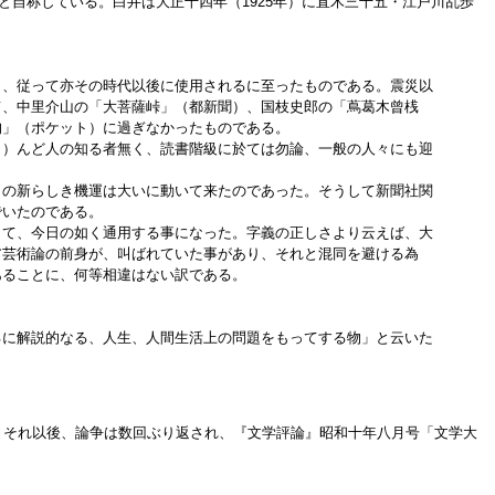
ると自称している。白井は大正十四年（1925年）に直木三十五・江戸川乱歩
、従って亦その時代以後に使用されるに至ったものである。震災以
て、中里介山の「大菩薩峠」（都新聞）、国枝史郎の「蔦葛木曾桟
狗」（ポケット）に過ぎなかったものである。
）んど人の知る者無く、読書階級に於ては勿論、一般の人々にも迎
の新らしき機運は大いに動いて来たのであった。そうして新聞社関
でいたのである。
て、今日の如く通用する事になった。字義の正しさより云えば、大
ア芸術論の前身が、叫ばれていた事があり、それと混同を避ける為
あることに、何等相違はない訳である。
るに解説的なる、人生、人間生活上の問題をもってする物」と云いた
。それ以後、論争は数回ぶり返され、『文学評論』昭和十年八月号「文学大