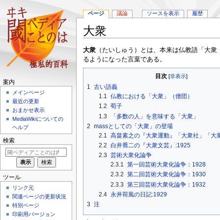
ページ
議論
ソースを表示
履歴
大衆
ナ
検
大衆
（たいしゅう）とは、本来は仏教語「大衆
ビ
索
るようになった言葉である。
ゲ
に
目次
ー
移
案内
1
古い語義
シ
動
メインページ
1.1
仏教における「大衆」（僧団）
ョ
最近の更新
ン
1.2
荀子
おまかせ表示
に
1.3
「多数の人」を意味する「大衆」
MediaWikiについての
移
2
massとしての「大衆」の登場
ヘルプ
動
2.1
高畠素之の『大衆運動』「大衆社」「大衆主
検索
2.2
白井喬二の『大衆文芸』:1925
2.3
芸術大衆化論争
2.3.1
第一回芸術大衆化論争：1928
2.3.2
第二回芸術大衆化論争：1930
ツール
2.3.3
第三回芸術大衆化論争：1932
リンク元
2.4
永井荷風の日記:1929
関連ページの更新状況
3
注
特別ページ
印刷用バージョン