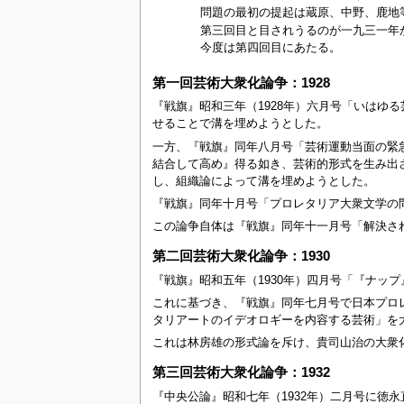
問題の最初の提起は蔵原、中野、鹿地
第三回目と目されうるのが一九三一年か
今度は第四回目にあたる。
第一回芸術大衆化論争：1928
『戦旗』昭和三年（1928年）六月号「いは
せることで溝を埋めようとした。
一方、『戦旗』同年八月号「芸術運動当面の緊
結合して高め』得る如き、芸術的形式を生み出
し、組織論によって溝を埋めようとした。
『戦旗』同年十月号「プロレタリア大衆文学の
この論争自体は『戦旗』同年十一月号「解決さ
第二回芸術大衆化論争：1930
『戦旗』昭和五年（1930年）四月号「『ナ
これに基づき、『戦旗』同年七月号で日本プロ
タリアートのイデオロギーを内容する芸術」を
これは林房雄の形式論を斥け、貴司山治の大衆
第三回芸術大衆化論争：1932
『中央公論』昭和七年（1932年）二月号に徳