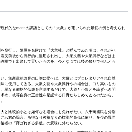
現代的なmassの訳語としての「大衆」が用いられた最初の例と考えられ
聞を發行し、陋屋を名附けて『大衆社』と呼んでゐた頃は、それがハ
に震災前後から流行的に濫用され出し、大衆文藝や大衆興行などはま
特許權でも出願して置いたものを、今となつては後の祭りで何んとも
ない。無産黨的論客の口吻に從へば、大衆とはプロレタリアそれ自體
意味に使用してゐる。大衆文藝や大衆興行やの場合は、ヨリ高いもの
は、單なる價格的低廉を意味するだけで、大衆と小衆とを論ずべき問
を求め、彼等自身の正當性を是認する口實たらしめてゐるのだから、
う。
的大と比較的小とは如何なる場合にも免れがたい。六千萬國民を分別
。尤も右の場合、所得なり教養なりの標準的高低に依り、多少の異同
、後者の『擇ばれざる多數』の意味に外ならない。