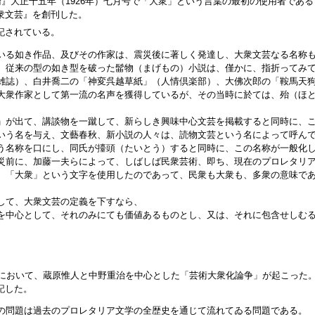
央公論』大正十五年（1926年）七月号で「大衆」という言葉の最初の使用者であ
衆文芸』を創刊した。
記されている。
る如き作品、及びその作家は、震災後に著しく発達し、大衆文芸なる名称も
、従来の型の如き型を破った髷物（まげもの）小説は、僅かに、指折ってみ
雑誌）、白井喬二の「神変呉越草紙」（人情倶楽部）、大佛次郎の「鞍馬天
衆作家として第一流の名声を獲得しているが、その当時に於ては、殆（ほと
が出て、講談物を一蹴して、新らしき興味中心文芸を掲載すると同時に、こ
いう名を与え、文藝春秋、新小説の人々は、読物文芸という名によって呼ん
名称を口にし、同氏が擡頭（たいとう）すると同時に、この名称が一般化し
災前に、加藤一夫らによって、しばしば民衆芸術、即ち、現在のプロレタリ
、「大衆」という文字を使用したのであって、民衆も大衆も、多衆の意味で
して、大衆文芸の定義を下すなら、
を中心として、それのみにても価値あるものとし、又は、それに包含せしむ
世界において、蔵原惟人と中野重治を中心とした「芸術大衆化論争」が起こった
記した。
問題は過去のプロレタリア文学の全歴史を通じて流れてゐる問題である。