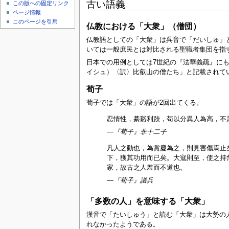
古い語義
この版への固定リンク
ページ情報
このページを引用
仏教における「大衆」（僧団）
仏教語としての「大衆」は呉音で「だいしゅ」と
いては一般庶民とは対比される聖職者集団を指
日本での用例としては7世紀の『法華義疏』にも
イシュ）〈訳〉比叡山の僧たち」と記載されて
荀子
荀子では「大衆」の語が2回出てくる。
忍情性，綦谿利跂，苟以分異人為高，不
—
『荀子』非十二子
凡人之動也，為賞慶為之，則見害傷焉止
下，獲其功用而已矣。大寇則至，使之持
家，故古之人羞而不道也。
—
『荀子』議兵
「多数の人」を意味する「大衆」
漢音で「たいしゅう」と読む「大衆」は大勢の
れなかったようである。