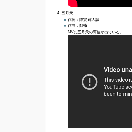
五月天
作詞：陳震‧施人誠
作曲：鄭楠
MVに五月天の阿信が出ている。