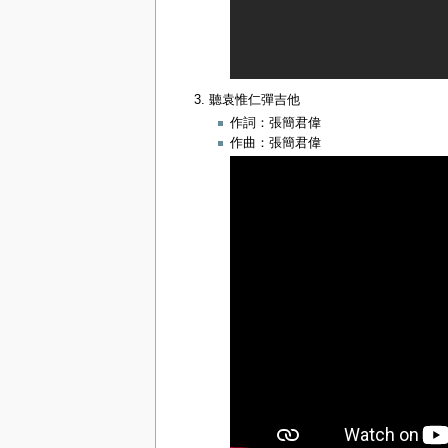
聽袁惟仁彈吉他
作詞：張簡君偉
作曲：張簡君偉