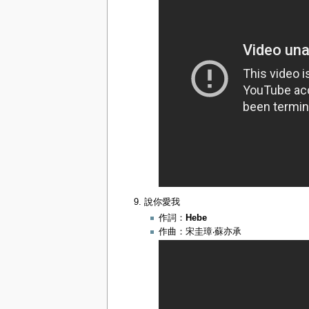
說你愛我
作詞：
Hebe
作曲：宋圭璋‧蘇亦承