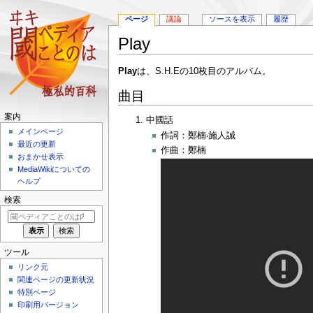
ページ
議論
ソースを表示
履歴
Play
ナ
検
Play
は、S.H.Eの10枚目のアルバム。
ビ
索
曲目
ゲ
に
ー
移
案内
中國話
シ
動
メインページ
作詞：鄭楠‧施人誠
ョ
最近の更新
作曲：鄭楠
ン
おまかせ表示
に
MediaWikiについての
移
ヘルプ
動
検索
ツール
リンク元
関連ページの更新状況
特別ページ
印刷用バージョン