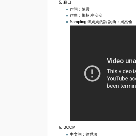
藉口
作詞：陳震
作曲：鄭楠‧左安安
Sampling 聽媽媽的話 詞曲：周杰倫
BOOM
中文詞：徐世珍