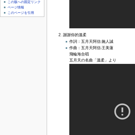
この版への固定リンク
ページ情報
このページを引用
謝謝你的溫柔
作詞：五月天阿信‧施人誠
作曲：五月天阿信‧王美蓮
飛輪海合唱
五月天の名曲「溫柔」より