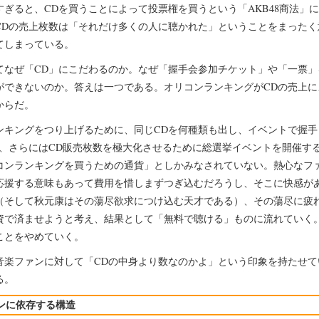
すぎると、CDを買うことによって投票権を買うという「AKB48商法」
CDの売上枚数は「それだけ多くの人に聴かれた」ということをまったく
てしまっている。
てなぜ「CD」にこだわるのか。なぜ「握手会参加チケット」や「一票」
ができないのか。答えは一つである。オリコンランキングがCDの売上に
からだ。
ンキングをつり上げるために、同じCDを何種類も出し、イベントで握手
り、さらにはCD販売枚数を極大化させるために総選挙イベントを開催する
コンランキングを買うための通貨」としかみなされていない。熱心なフ
応援する意味もあって費用を惜しまずつぎ込むだろうし、そこに快感が
（そして秋元康はその蕩尽欲求につけ込む天才である）、その蕩尽に疲
資で済ませようと考え、結果として「無料で聴ける」ものに流れていく
ことをやめていく。
音楽ファンに対して「CDの中身より数なのかよ」という印象を持たせて
る。
ンに依存する構造