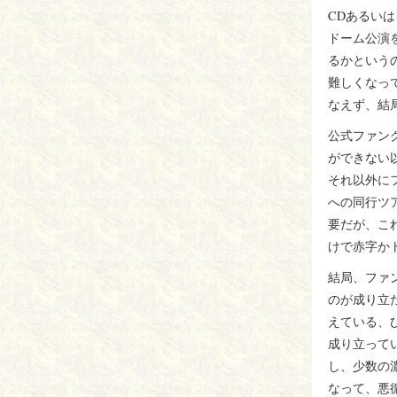
CDあるい
ドーム公演
るかという
難しくなっ
なえず、結
公式ファン
ができない
それ以外に
への同行ツ
要だが、こ
けで赤字か
結局、ファ
のが成り立
えている、
成り立って
し、少数の
なって、悪