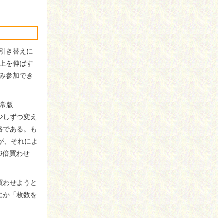
引き替えに
上を伸ばす
み参加でき
通常版
少しずつ変え
略である。も
が、それによ
3倍買わせ
買わせようと
にか「枚数を