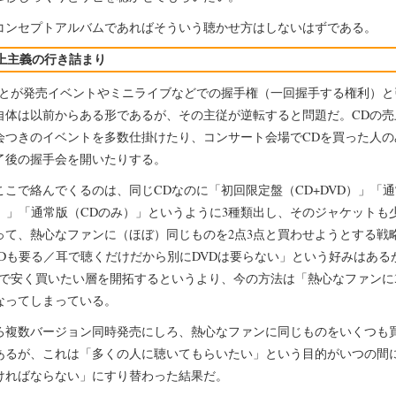
コンセプトアルバムであればそういう聴かせ方はしないはずである。
上主義の行き詰まり
ことが発売イベントやミニライブなどでの握手権（一回握手する権利）と
自体は以前からある形であるが、その主従が逆転すると問題だ。CDの売
会つきのイベントを多数仕掛けたり、コンサート会場でCDを買った人の
了後の握手会を開いたりする。
ここで絡んでくるのは、同じCDなのに「初回限定盤（CD+DVD）」「
VD）」「通常版（CDのみ）」というように3種類出し、そのジャケットも
って、熱心なファンに（ほぼ）同じものを2点3点と買わせようとする戦
VDも要る／耳で聴くだけだから別にDVDは要らない」という好みはある
けで安く買いたい層を開拓するというより、今の方法は「熱心なファンに
なってしまっている。
ろ複数バージョン同時発売にしろ、熱心なファンに同じものをいくつも
あるが、これは「多くの人に聴いてもらいたい」という目的がいつの間
ければならない」にすり替わった結果だ。