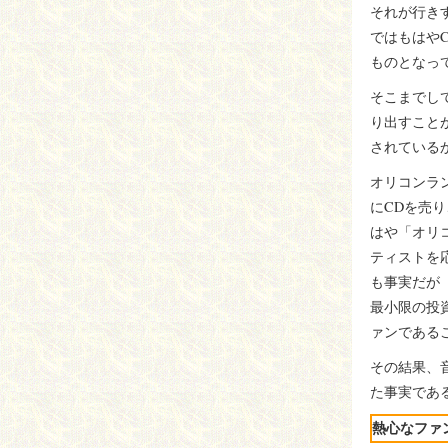
それが行き
ではもはや
ものとなっ
そこまでし
り出すこと
されている
オリコンラ
にCDを売
はや「オリ
ティストを
も事実だが
最小限の投
ァンである
その結果、
た事実であ
熱心なファ