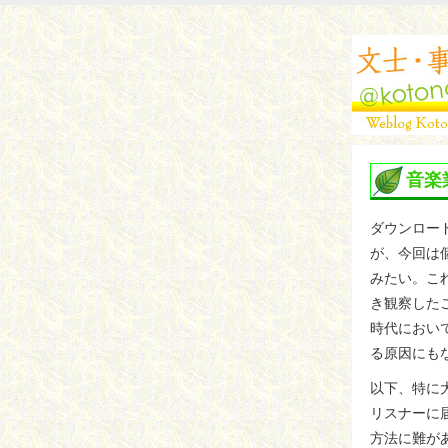
音楽
ダウンロー
が、今回は
みたい。こ
き観察した
時代におい
る原因にも
以下、特に
リスナーに
方法に難が