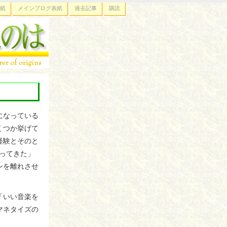
紙
メインブログ表紙
過去記事
購読
になっている
くつか挙げて
経験とそのと
なってきた」
ンを離れさせ
「いい音楽を
マネタイズの