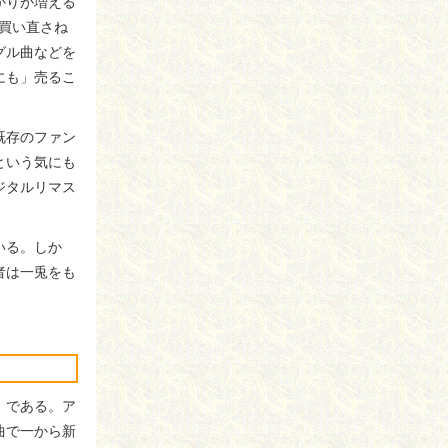
かりが増える
買い直さね
グル曲などを
にも」売るこ
既存のファン
という気にも
ジタルリマス
いる。しか
者は一兎をも
」である。ア
曲で一から新