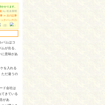
0秒かかります。
楽
| by 松永英明
記事
≫ 次の記事
ックバック(2)
（旧：
）
ルバムはコ
バムが出る、
いに意味があ
オケを入れる
。ただ違うの
ード会社は
れてきている
念があ