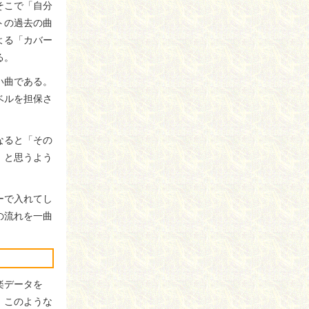
そこで「自分
トの過去の曲
よる「カバー
る。
い曲である。
ベルを担保さ
なると「その
」と思うよう
ーで入れてし
の流れを一曲
楽データを
う。このような