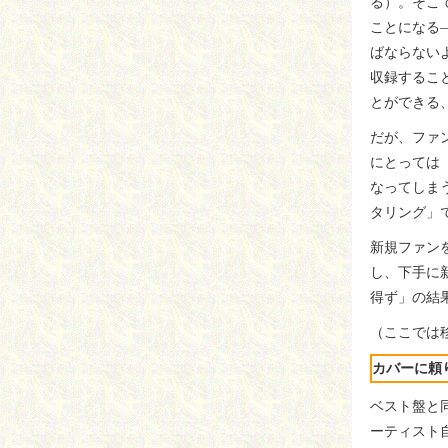
る）。そこ
ことになる
ばならない
収録するこ
とができる
だが、ファ
にとっては
なってしま
タリング」
新規ファン
し、下手に
得ず」の結
（ここでは
カバーに頼
ベスト盤と
ーティスト