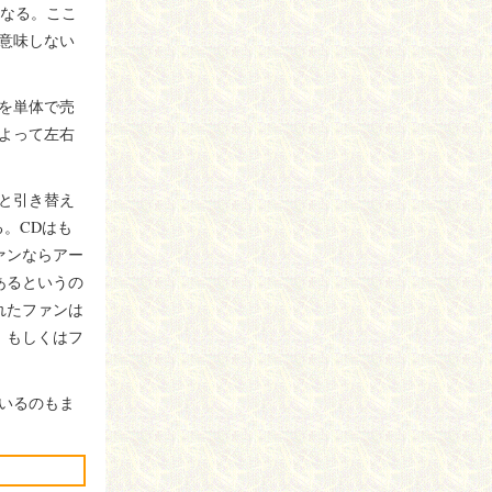
になる。ここ
意味しない
を単体で売
よって左右
と引き替え
。CDはも
ァンならアー
あるというの
れたファンは
。もしくはフ
いるのもま