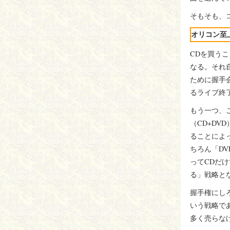
そもそも、
オリコン至
CDを買う
なる。それ
ために握手
るライブ終
もう一つ、
（CD+D
ることによ
ちろん「D
ってCDだ
る」戦略と
握手権にし
いう戦略で
多く売らな