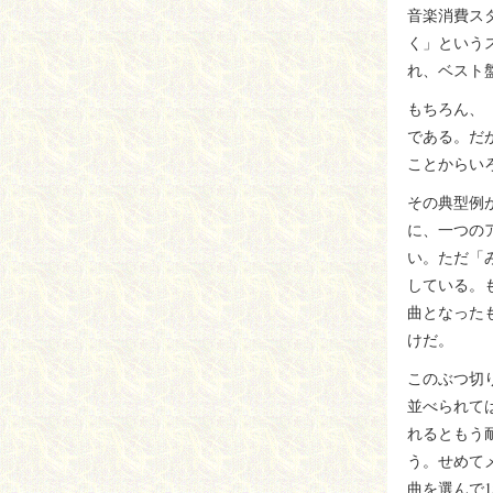
音楽消費ス
く」という
れ、ベスト
もちろん、
である。だ
ことからい
その典型例
に、一つの
い。ただ「
している。
曲となった
けだ。
このぶつ切
並べられて
れるともう
う。せめて
曲を選んで