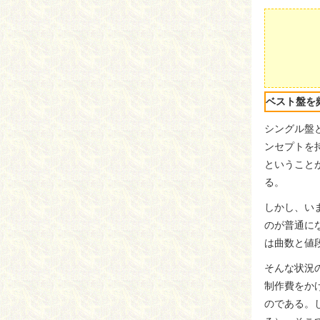
ベスト盤を
シングル盤
ンセプトを
ということ
る。
しかし、い
のが普通に
は曲数と値
そんな状況
制作費をか
のである。