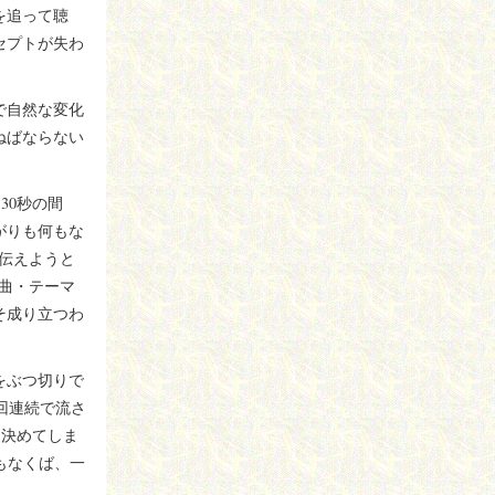
を追って聴
セプトが失わ
で自然な変化
ねばならない
30秒の間
がりも何もな
伝えようと
曲・テーマ
そ成り立つわ
をぶつ切りで
回連続で流さ
に決めてしま
もなくば、一