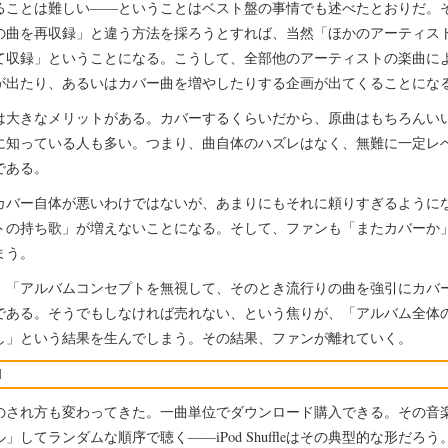
ることは難しい――ということはベスト盤の事情でも述べたとおりだ。
の曲を再収録」と違う方法を採ろうとすれば、当然「ほかのアーティス
て収録」ということになる。こうして、全部他のアーティストの楽曲に
が出たり、あるいはカバー曲を増やしたりする企画が出てくることにな
は大きなメリットがある。カバーするくらいだから、原曲はもちろんい
に知っている人も多い。つまり、曲自体のハズレはなく、無難に一定レ
である。
カバー自体が悪いわけではないが、あまりにもそれに頼りすぎるように
トの持ち歌」が増えないことになる。そして、ファンも「またカバーか
まう。
、「アルバムコンセプトを無視して、そのとき流行りの曲を強引にカバ
である。そうでもしなければ売れない、という焦りが、「アルバム全体
し」という結果を生んでしまう。その結果、ファンが離れていく。
M
のされ方も変わってきた。一曲単位でダウンロード購入できる。その音
」してランダムな順序で聴く――iPod Shuffleはその典型的な形だろ