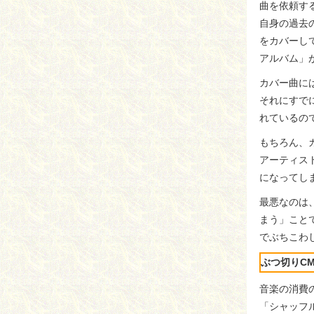
曲を依頼す
自身の過去
をカバーし
アルバム」
カバー曲に
それにすで
れているの
もちろん、
アーティス
になってし
最悪なのは
まう」こと
でぶちこわ
ぶつ切りC
音楽の消費
「シャッフル