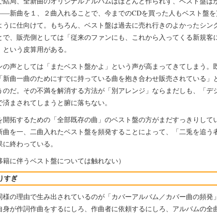
で結局、全新曲のオリジナルアルバムはほとんど作られず、ベスト盤ば
――新曲を１、２曲入れることで、今までのCDを買った人もベスト盤を
ように仕向けて。もちろん、ベスト盤は過去に売れ行きのよかったシン
とで、販売側としては「従来のファンにも、これから入ってくる新規客
、という皮算用がある。
ンの声としては「またベスト盤かよ」という声が高まってきてしまう。
「新曲一曲のためにすでに持っている曲を抱き合わせ販売されている」
うのだ。その不満を解消する方法が「別アレンジ」ならまだしも、「デ
で済まされてしまうと腑に落ちない。
を開拓するための「全部既存の曲」のベスト盤の方がまだすっきりして
新曲を一、二曲入れたベスト盤を頻発することによって、「二兎を追う
果に終わっている。
移籍に伴うベスト盤については触れない）
りすぎ
同様の理由で生み出されているのが「カバーアルバム／カバー曲の頻発
自身が作詞作曲をするにしろ、作曲者に依頼するにしろ、アルバムの全