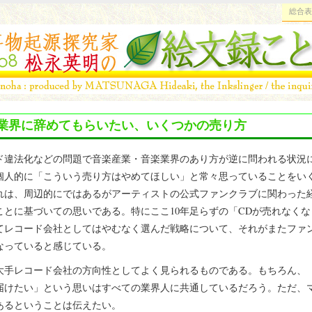
総合表
業界に辞めてもらいたい、いくつかの売り方
ド違法化などの問題で音楽産業・音楽業界のあり方が逆に問われる状況
個人的に「こういう売り方はやめてほしい」と常々思っていることをい
れは、周辺的にではあるがアーティストの公式ファンクラブに関わった
ことに基づいての思いである。特にここ10年足らずの「CDが売れなく
てレコード会社としてはやむなく選んだ戦略について、それがまたファ
なっていると感じている。
大手レコード会社の方向性としてよく見られるものである。もちろん、
届けたい」という思いはすべての業界人に共通しているだろう。ただ、
あるということは伝えたい。