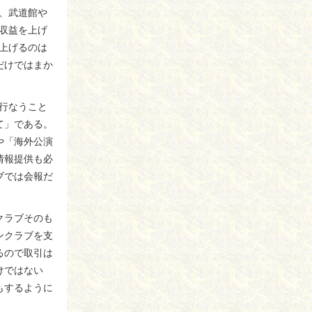
、武道館や
収益を上げ
上げるのは
だけではまか
行なうこと
て」である。
や「海外公演
情報提供も必
ブでは会報だ
クラブそのも
ンクラブを支
るので取引は
けではない
もするように