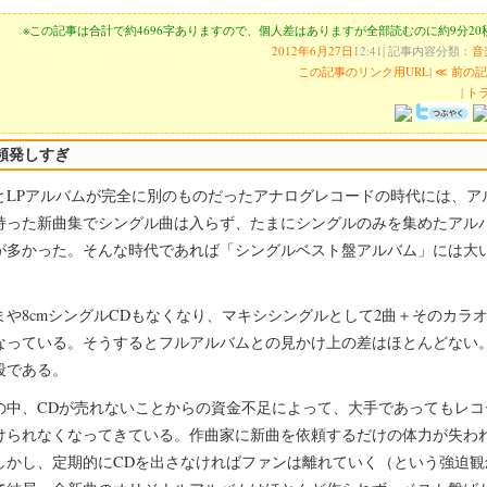
※この記事は合計で約4696字ありますので、個人差はありますが全部読むのに約9分2
2012年6月27日
12:41| 記事内容分類：
音
この記事のリンク用URL
|
≪ 前の
|
トラ
頻発しすぎ
とLPアルバムが完全に別のものだったアナログレコードの時代には、ア
持った新曲集でシングル曲は入らず、たまにシングルのみを集めたアル
が多かった。そんな時代であれば「シングルベスト盤アルバム」には大
まや8cmシングルCDもなくなり、マキシシングルとして2曲＋そのカラ
なっている。そうするとフルアルバムとの見かけ上の差はほとんどない
段である。
の中、CDが売れないことからの資金不足によって、大手であってもレコ
けられなくなってきている。作曲家に新曲を依頼するだけの体力が失わ
しかし、定期的にCDを出さなければファンは離れていく（という強迫観