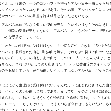
タイルは、従来の「一つのコンセプトを持ったアルバムを一曲目から順
スタイルとまったく異なるものである。その結果、アルバムからはコン
盤やカバーアルバムの跋扈を許す結果となったともいえる。
「アルバム単位ではなく個々の楽曲が売り」というだけならそれはそれ
が、「個別の楽曲が売り」なのに「アルバム」というパッケージで売ら
ろいろな矛盾が生じている。
が、わたしの生理的に受け付けない「ぶつ切りCM」である。15秒または
アルバムに収録された曲を3曲も4曲も流す。それもぶつ切りで曲のつな
みんなの知ってるこの曲も、あの曲も、このCDに入ってるんですよ」と
もちろん、それはCDとして売り出されたり、テレビ番組等のタイアップ
ものを収録している「完全新曲というわけではないアルバム」だからこ
りはとにかく生理的に受け付けない。そんなふうに細切れにされた楽曲
は、せっかくのいい曲も台無しである。ましてや、そのぶつ切りCMを2
耐えられない。わたしはそういうCMが流れた途端に買わないことを心
メドレー的に、もしくはDJ的に、うまくつなぎ合わせてもらいたい。さ
15秒じっくりとサビを聴かせてもらいたい。