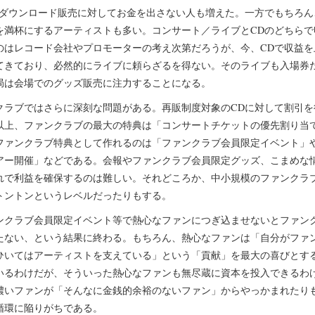
はダウンロード販売に対してお金を出さない人も増えた。一方でもちろん
を満杯にするアーティストも多い。コンサート／ライブとCDのどちらで
のはレコード会社やプロモーターの考え次第だろうが、今、CDで収益を
てきており、必然的にライブに頼らざるを得ない。そのライブも入場券
局は会場でのグッズ販売に注力することになる。
クラブではさらに深刻な問題がある。再販制度対象のCDに対して割引を
以上、ファンクラブの最大の特典は「コンサートチケットの優先割り当
ファンクラブ特典として作れるのは「ファンクラブ会員限定イベント」
アー開催」などである。会報やファンクラブ会員限定グッズ、こまめな
れで利益を確保するのは難しい。それどころか、中小規模のファンクラ
トントンというレベルだったりもする。
ンクラブ会員限定イベント等で熱心なファンにつぎ込ませないとファン
たない、という結果に終わる。もちろん、熱心なファンは「自分がファ
ひいてはアーティストを支えている」という「貢献」を最大の喜びとす
いるわけだが、そういった熱心なファンも無尽蔵に資本を投入できるわ
濃いファンが「そんなに金銭的余裕のないファン」からやっかまれたり
循環に陥りがちである。