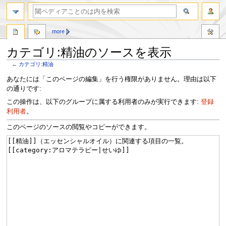
more
カテゴリ:精油のソースを表示
←
カテゴリ:精油
ナ
検
あなたには「このページの編集」を行う権限がありません。理由は以下
ビ
索
の通りです:
ゲ
に
この操作は、以下のグループに属する利用者のみが実行できます:
登録
ー
移
利用者
。
シ
動
ョ
このページのソースの閲覧やコピーができます。
ン
に
移
動