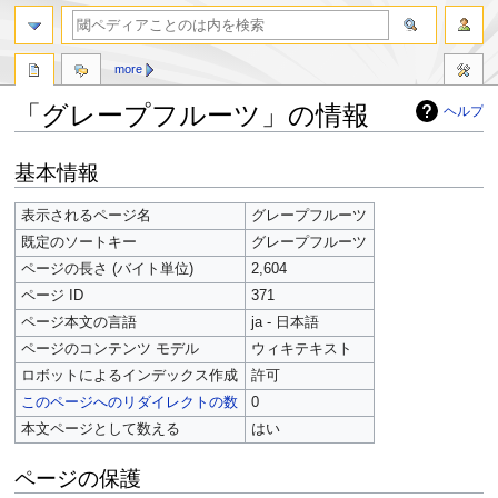
more
「グレープフルーツ」の情報
ヘルプ
ナ
検
基本情報
ビ
索
ゲ
に
表示されるページ名
グレープフルーツ
ー
移
既定のソートキー
グレープフルーツ
シ
動
ョ
ページの長さ (バイト単位)
2,604
ン
ページ ID
371
に
ページ本文の言語
ja - 日本語
移
ページのコンテンツ モデル
ウィキテキスト
動
ロボットによるインデックス作成
許可
このページへのリダイレクトの数
0
本文ページとして数える
はい
ページの保護