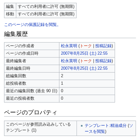
編集
すべての利用者に許可 (無期限)
移動
すべての利用者に許可 (無期限)
このページの保護記録を閲覧。
編集履歴
ページの作成者
松永英明
(
トーク
|
投稿記録
)
ページの作成日時
2007年8月25日 (土) 22:55
最終編集者
松永英明
(
トーク
|
投稿記録
)
最終編集日時
2007年8月25日 (土) 22:55
総編集回数
2
総投稿者数
1
最近の編集回数 (過去 90 日)
0
最近の投稿者数
0
ページのプロパティ
このページが参照読み込みしている
テンプレート:精油成分
(
ソ
テンプレート (1)
ースを閲覧
)