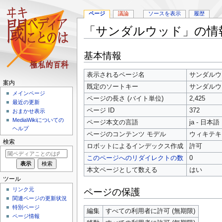
ページ
議論
ソースを表示
履歴
「サンダルウッド」の情
ナ
検
基本情報
ビ
索
ゲ
に
表示されるページ名
サンダルウ
ー
移
案内
既定のソートキー
サンダルウ
シ
動
メインページ
ョ
ページの長さ (バイト単位)
2,425
最近の更新
ン
ページ ID
372
おまかせ表示
に
MediaWikiについての
ページ本文の言語
ja - 日本語
移
ヘルプ
ページのコンテンツ モデル
ウィキテキ
動
検索
ロボットによるインデックス作成
許可
このページへのリダイレクトの数
0
本文ページとして数える
はい
ツール
リンク元
ページの保護
関連ページの更新状況
特別ページ
編集
すべての利用者に許可 (無期限)
ページ情報