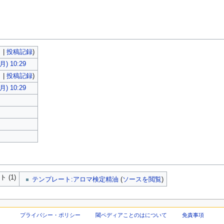
ク
|
投稿記録
)
) 10:29
ク
|
投稿記録
)
) 10:29
(1)
テンプレート:アロマ検定精油
(
ソースを閲覧
)
プライバシー・ポリシー
閾ペディアことのはについて
免責事項