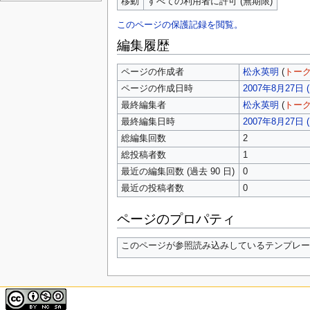
移動
すべての利用者に許可 (無期限)
このページの保護記録を閲覧。
編集履歴
ページの作成者
松永英明
(
トー
ページの作成日時
2007年8月27日 (月
最終編集者
松永英明
(
トー
最終編集日時
2007年8月27日 (月
総編集回数
2
総投稿者数
1
最近の編集回数 (過去 90 日)
0
最近の投稿者数
0
ページのプロパティ
このページが参照読み込みしているテンプレート 