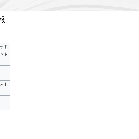
報
ッド
ッド
スト