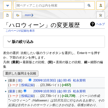
more
「ハロウィーン」の変更履歴
ヘルプ
このページの記録を表示
ナ
検
版の絞り込み
ビ
索
ゲ
に
ー
移
差分の選択: 比較したい版のラジオボタンを選択し、Enterキーを押す
シ
動
か、下部のボタンを押します。
ョ
凡例:
(最新)
＝最新版との比較、
(前)
＝直前の版との比較、
細
＝細部の編
ン
集
に
移
動
最新
前
2009年10月30日 (金) 00:45
‎
松永英明
トーク
投稿記録
‎
23,396バイト
+657
最新
前
2009年10月30日 (金) 00:15
‎
松永英明
トーク
投稿記録
‎
22,739バイト
+22,739
‎
ページの作成:
'''ハロウィーン'''（Halloween）は10月31日に行なわれるお祭り。その
起源は古代ケルトのサーウィン祭にさかのぼる。収穫が終わり、