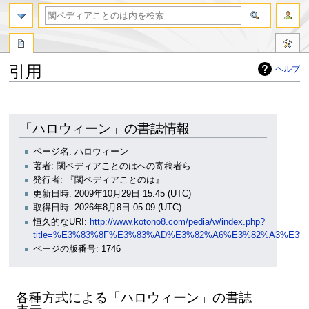
引用
ヘルプ
ナ
検
ビ
索
ゲ
に
「ハロウィーン」の書誌情報
ー
移
シ
動
ページ名: ハロウィーン
ョ
著者: 閾ペディアことのはへの寄稿者ら
ン
発行者: 『閾ペディアことのは』
に
更新日時: 2009年10月29日 15:45 (UTC)
移
取得日時: 2026年8月8日 05:09 (UTC)
動
恒久的なURI:
http://www.kotono8.com/pedia/w/index.php?
title=%E3%83%8F%E3%83%AD%E3%82%A6%E3%82%A3%E3%8
ページの版番号: 1746
各種方式による「ハロウィーン」の書誌