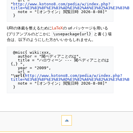
   url = 
"
http://www.kotono8.com/pedia/w/index.php?
title=%E3%83%8F%E3%83%AD%E3%82%A6%E3%82%A3%E3%83%BC
   note = "[オンライン; 閲覧日時 2026-8-08]"

URIの体裁を整えるために
LaTeX
の url パッケージを用いる
\usepackage{url}
(プリアンブルのどこかに
と書く) 場
合は、以下のようにした方がいいかもしれません。
 @misc{ wiki:xxx,

   author = "閾ペディアことのは",

   title = "ハロウィーン --- 閾ペディアことのは
{,} ",

   year = "2009",

   url = 
"
\url{
http://www.kotono8.com/pedia/w/index.php?
title=%E3%83%8F%E3%83%AD%E3%82%A6%E3%82%A3%E3%83%BC
   note = "[オンライン; 閲覧日時 2026-8-08]"
