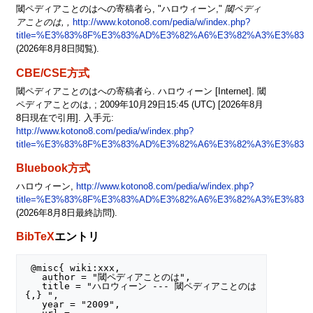
閾ペディアことのはへの寄稿者ら, "ハロウィーン,"
閾ペディ
アことのは, ,
http://www.kotono8.com/pedia/w/index.php?
title=%E3%83%8F%E3%83%AD%E3%82%A6%E3%82%A3%E3%83%B
(2026年8月8日閲覧).
CBE/CSE方式
閾ペディアことのはへの寄稿者ら. ハロウィーン [Internet]. 閾
ペディアことのは, ; 2009年10月29日15:45 (UTC) [2026年8月
8日現在で引用]. 入手元:
http://www.kotono8.com/pedia/w/index.php?
title=%E3%83%8F%E3%83%AD%E3%82%A6%E3%82%A3%E3%83%B
Bluebook方式
ハロウィーン,
http://www.kotono8.com/pedia/w/index.php?
title=%E3%83%8F%E3%83%AD%E3%82%A6%E3%82%A3%E3%83%B
(2026年8月8日最終訪問).
BibTeX
エントリ
 @misc{ wiki:xxx,

   author = "閾ペディアことのは",

   title = "ハロウィーン --- 閾ペディアことのは
{,} ",

   year = "2009",
