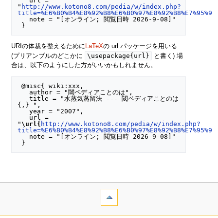
   url = 
"
http://www.kotono8.com/pedia/w/index.php?
title=%E6%B0%B4%E8%92%B8%E6%B0%97%E8%92%B8%E7%95%99
   note = "[オンライン; 閲覧日時 2026-9-08]"

URIの体裁を整えるために
LaTeX
の url パッケージを用いる
\usepackage{url}
(プリアンブルのどこかに
と書く) 場
合は、以下のようにした方がいいかもしれません。
 @misc{ wiki:xxx,

   author = "閾ペディアことのは",

   title = "水蒸気蒸留法 --- 閾ペディアことのは
{,} ",

   year = "2007",

   url = 
"
\url{
http://www.kotono8.com/pedia/w/index.php?
title=%E6%B0%B4%E8%92%B8%E6%B0%97%E8%92%B8%E7%95%99
   note = "[オンライン; 閲覧日時 2026-9-08]"
