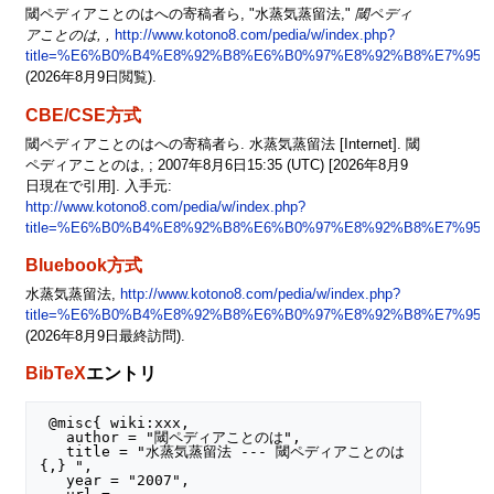
閾ペディアことのはへの寄稿者ら, "水蒸気蒸留法,"
閾ペディ
アことのは, ,
http://www.kotono8.com/pedia/w/index.php?
title=%E6%B0%B4%E8%92%B8%E6%B0%97%E8%92%B8%E7%95%9
(2026年8月9日閲覧).
CBE/CSE方式
閾ペディアことのはへの寄稿者ら. 水蒸気蒸留法 [Internet]. 閾
ペディアことのは, ; 2007年8月6日15:35 (UTC) [2026年8月9
日現在で引用]. 入手元:
http://www.kotono8.com/pedia/w/index.php?
title=%E6%B0%B4%E8%92%B8%E6%B0%97%E8%92%B8%E7%95%9
Bluebook方式
水蒸気蒸留法,
http://www.kotono8.com/pedia/w/index.php?
title=%E6%B0%B4%E8%92%B8%E6%B0%97%E8%92%B8%E7%95%9
(2026年8月9日最終訪問).
BibTeX
エントリ
 @misc{ wiki:xxx,

   author = "閾ペディアことのは",

   title = "水蒸気蒸留法 --- 閾ペディアことのは
{,} ",

   year = "2007",
