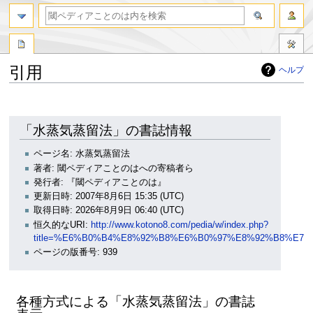
引用
ヘルプ
ナ
検
ビ
索
ゲ
に
「水蒸気蒸留法」の書誌情報
ー
移
シ
動
ページ名: 水蒸気蒸留法
ョ
著者: 閾ペディアことのはへの寄稿者ら
ン
発行者: 『閾ペディアことのは』
に
更新日時: 2007年8月6日 15:35 (UTC)
移
取得日時: 2026年8月9日 06:40 (UTC)
動
恒久的なURI:
http://www.kotono8.com/pedia/w/index.php?
title=%E6%B0%B4%E8%92%B8%E6%B0%97%E8%92%B8%E7%9
ページの版番号: 939
各種方式による「水蒸気蒸留法」の書誌