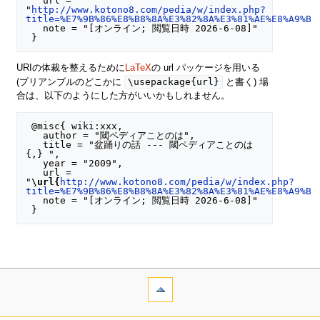
   url = 
"
http://www.kotono8.com/pedia/w/index.php?
title=%E7%9B%86%E8%B8%8A%E3%82%8A%E3%81%AE%E8%A9%B1
   note = "[オンライン; 閲覧日時 2026-6-08]"

URIの体裁を整えるために
LaTeX
の url パッケージを用いる
\usepackage{url}
(プリアンブルのどこかに
と書く) 場
合は、以下のようにした方がいいかもしれません。
 @misc{ wiki:xxx,

   author = "閾ペディアことのは",

   title = "盆踊りの話 --- 閾ペディアことのは
{,} ",

   year = "2009",

   url = 
"
\url{
http://www.kotono8.com/pedia/w/index.php?
title=%E7%9B%86%E8%B8%8A%E3%82%8A%E3%81%AE%E8%A9%B1
   note = "[オンライン; 閲覧日時 2026-6-08]"
