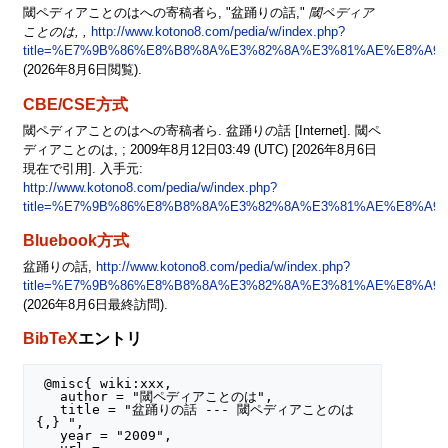
閾ペディアことのはへの寄稿者ら, "盆踊りの話,"
閾ペディア
ことのは, ,
http://www.kotono8.com/pedia/w/index.php?
title=%E7%9B%86%E8%B8%8A%E3%82%8A%E3%81%AE%E8%A9%B1
(2026年8月6日閲覧).
CBE/CSE方式
閾ペディアことのはへの寄稿者ら. 盆踊りの話 [Internet]. 閾ペ
ディアことのは, ; 2009年8月12日03:49 (UTC) [2026年8月6日
現在で引用]. 入手元:
http://www.kotono8.com/pedia/w/index.php?
title=%E7%9B%86%E8%B8%8A%E3%82%8A%E3%81%AE%E8%A9%B1
Bluebook方式
盆踊りの話,
http://www.kotono8.com/pedia/w/index.php?
title=%E7%9B%86%E8%B8%8A%E3%82%8A%E3%81%AE%E8%A9%B1
(2026年8月6日最終訪問).
BibTeX
エントリ
 @misc{ wiki:xxx,

   author = "閾ペディアことのは",

   title = "盆踊りの話 --- 閾ペディアことのは
{,} ",

   year = "2009",
