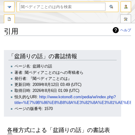
引用
ヘルプ
ナ
検
ビ
索
ゲ
に
「盆踊りの話」の書誌情報
ー
移
シ
動
ページ名: 盆踊りの話
ョ
著者: 閾ペディアことのはへの寄稿者ら
ン
発行者: 『閾ペディアことのは』
に
更新日時: 2009年8月12日 03:49 (UTC)
移
取得日時: 2026年8月6日 01:09 (UTC)
動
恒久的なURI:
http://www.kotono8.com/pedia/w/index.php?
title=%E7%9B%86%E8%B8%8A%E3%82%8A%E3%81%AE%E8%A
ページの版番号: 1570
各種方式による「盆踊りの話」の書誌表