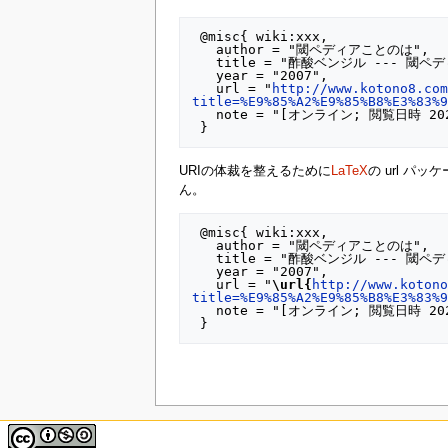
 @misc{ wiki:xxx,

   author = "閾ペディアことのは",

   title = "酢酸ベンジル --- 閾ペディアことのは{,} ",

   year = "2007",

   url = "
http://www.kotono8.co
title=%E9%85%A2%E9%85%B8%E3%83%
   note = "[オンライン; 閲覧日時 2026-6-08]"

URIの体裁を整えるために
LaTeX
の url パ
ん。
 @misc{ wiki:xxx,

   author = "閾ペディアことのは",

   title = "酢酸ベンジル --- 閾ペディアことのは{,} ",

   year = "2007",

   url = "
\url{
http://www.koton
title=%E9%85%A2%E9%85%B8%E3%83%
   note = "[オンライン; 閲覧日時 2026-6-08]"
