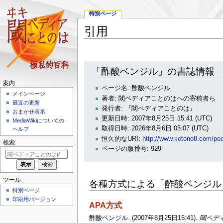
特別ページ
引用
ナ
検
「酢酸ベンジル」の書誌情報
ビ
索
案内
ゲ
に
ページ名: 酢酸ベンジル
ー
移
メインページ
著者: 閾ペディアことのはへの寄稿者ら
シ
動
最近の更新
発行者: 『閾ペディアことのは』
おまかせ表示
ョ
更新日時: 2007年8月25日 15:41 (UTC)
MediaWikiについての
ン
取得日時: 2026年8月6日 05:07 (UTC)
ヘルプ
に
恒久的なURI:
http://www.kotono8.co
移
検索
ページの版番号: 929
動
ツール
各種方式による「酢酸ベンジル
特別ページ
印刷用バージョン
APA方式
酢酸ベンジル. (2007年8月25日15:41).
閾ペデ