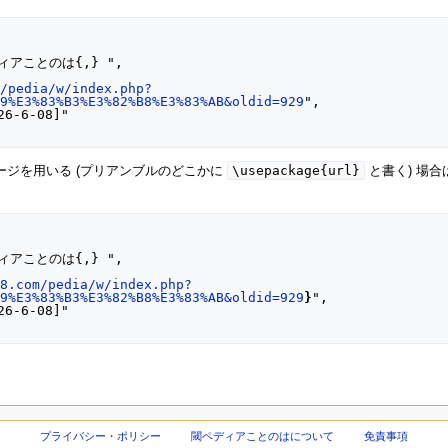
m/pedia/w/index.php?
99%E3%83%B3%E3%82%B8%E3%83%AB&oldid=929
",

\usepackage{url}
ッケージを用いる (プリアンブルのどこかに
と書く) 場
o8.com/pedia/w/index.php?
99%E3%83%B3%E3%82%B8%E3%83%AB&oldid=929
}
",

プライバシー・ポリシー
閾ペディアことのはについて
免責事項