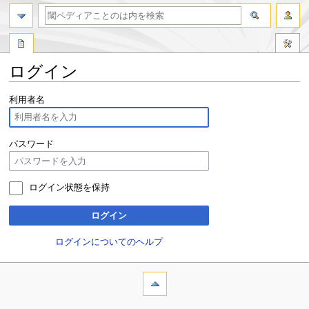
ログイン
ナ
検
利用者名
ビ
索
ゲ
に
ー
移
パスワード
シ
動
ョ
ン
ログイン状態を保持
に
移
ログイン
動
ログインについてのヘルプ