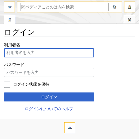
ログイン
ナ
検
利用者名
ビ
索
ゲ
に
ー
移
パスワード
シ
動
ョ
ン
ログイン状態を保持
に
移
ログイン
動
ログインについてのヘルプ