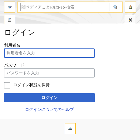
ログイン
ナ
検
利用者名
ビ
索
ゲ
に
ー
移
パスワード
シ
動
ョ
ン
ログイン状態を保持
に
移
ログイン
動
ログインについてのヘルプ