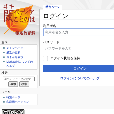
特別ページ
ログイン
ナ
検
利用者名
ビ
索
ゲ
に
ー
移
パスワード
案内
シ
動
メインページ
ョ
最近の更新
ン
おまかせ表示
ログイン状態を保持
に
MediaWikiについての
移
ヘルプ
ログイン
動
検索
ログインについてのヘルプ
ツール
特別ページ
印刷用バージョン