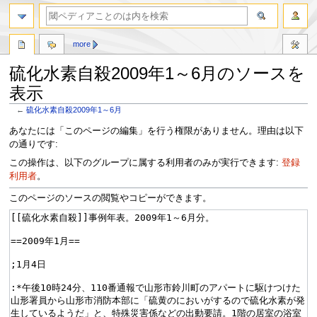
more
硫化水素自殺2009年1～6月のソースを
表示
←
硫化水素自殺2009年1～6月
ナ
検
あなたには「このページの編集」を行う権限がありません。理由は以下
ビ
索
の通りです:
ゲ
に
この操作は、以下のグループに属する利用者のみが実行できます:
登録
ー
移
利用者
。
シ
動
ョ
このページのソースの閲覧やコピーができます。
ン
に
移
動