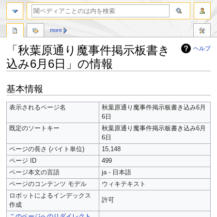
more
「秋葉原通り魔事件掲示板書き
ヘルプ
込み6月6日」の情報
ナ
検
基本情報
ビ
索
ゲ
に
表示されるページ名
秋葉原通り魔事件掲示板書き込み6月
ー
移
6日
シ
動
既定のソートキー
秋葉原通り魔事件掲示板書き込み6月
ョ
6日
ン
に
ページの長さ (バイト単位)
15,148
移
ページ ID
499
動
ページ本文の言語
ja - 日本語
ページのコンテンツ モデル
ウィキテキスト
ロボットによるインデックス
許可
作成
このページへのリダイレクト