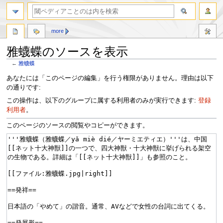
more
雅蠛蝶のソースを表示
←
雅蠛蝶
ナ
検
あなたには「このページの編集」を行う権限がありません。理由は以下
ビ
索
の通りです:
ゲ
に
この操作は、以下のグループに属する利用者のみが実行できます:
登録
ー
移
利用者
。
シ
動
ョ
このページのソースの閲覧やコピーができます。
ン
に
移
動