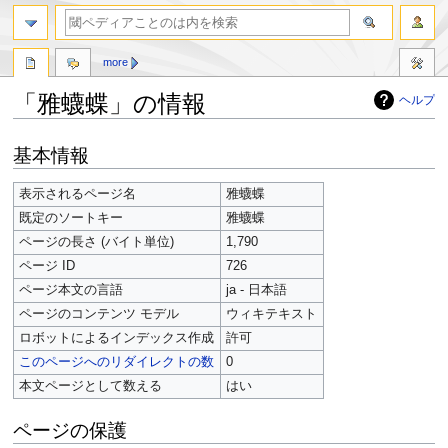
more
「雅蠛蝶」の情報
ヘルプ
ナ
検
基本情報
ビ
索
ゲ
に
表示されるページ名
雅蠛蝶
ー
移
既定のソートキー
雅蠛蝶
シ
動
ョ
ページの長さ (バイト単位)
1,790
ン
ページ ID
726
に
ページ本文の言語
ja - 日本語
移
ページのコンテンツ モデル
ウィキテキスト
動
ロボットによるインデックス作成
許可
このページへのリダイレクトの数
0
本文ページとして数える
はい
ページの保護