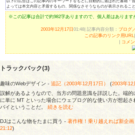
以下の広告はこの記事内のキーワードをもとに自動的に選ばれた書籍・
よっては本文内容と矛盾するもの、関係なさそうなものが表示されるこ
※この記事は合計で約982字ありますので、個人差はありますが
2003年12月17日
01:48| 記事内容分類：
ブログ
この記事のリンク用URL
|
コメント
トラックバック(3)
趣味のWebデザイン -
追記（2003年12月17日）
(
2003年12
誤解があるようなので、当方の問題意識を詳説した。端的
に単に MT といった場合にウェブログ的な使い方が想起
バイということだ。
続きを読む
DJはこんな物をたまに買う -
著作権！乗り越えれば新企画
21:12
)