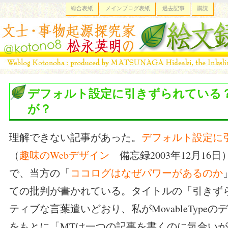
総合表紙
メインブログ表紙
過去記事
購読
デフォルト設定に引きずられている
が？
理解できない記事があった。
デフォルト設定に
（
趣味のWebデザイン
備忘録2003年12月16
で、当方の「
ココログはなぜパワーがあるのか
ての批判が書かれている。タイトルの「引きず
ティブな言葉遣いどおり、私がMovableType
をもとに「MTは一つの記事を書くのに気合い