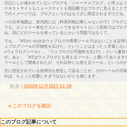
日記にしか使われていないブログを「ジャーナルブログ」と呼ぶよ
テキストサイトもニュースサイトも英語圏ではブログに見えること
でのイメージでは、ブログというのはもう少し限定されますけどね
バカ日本地図は、形式的には（時系列順記事じゃないので）ブログ
でも、エントリー単位でコメントできるサイトという意味ではブロ
ね。別にどのツールを使っているとかいう問題ではなくて。
でも、「MTがいわゆるウェブログの専用ツールではないことを証明
ェブログツールの可能性を広げた」ということはまったく矛盾しな
≠ウェブログツール）。「ウェブログの可能性を広げた」という趣旨
が。あと、「MTはウェブログにも使えるツール」と書いてあります
ツールとして開発されたが、それ以外にも使えるツール」というの
主に想定されている使用法を想定して語ることが、そのツールの可
れば、ちょっと杞憂しすぎではないかとも感じます。
松永
|
2003年12月18日 01:29
このブログを購読
このブログ記事について