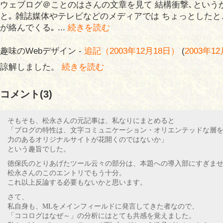
ウェブログ＠ことのはさんの文章を見て 結構衝撃､という
と｡ 雑誌媒体やテレビなどのメディアでは ちょっとした
が絡んでくる｡ ...
続きを読む
趣味のWebデザイン -
追記（2003年12月18日）
(
2003年12
諒解しました。
続きを読む
コメント(3)
そもそも、松永さんの元記事は、私なりにまとめると
「ブログの特性は、文字コミュニケーション・オリエンテッドな層
力のあるオリジナルサイトが花開くのではないか」
という趣旨でした。
徳保氏のとりあげたツール云々の部分は、本題への導入部にすぎま
松永さんのこのエントリでもう十分。
これ以上反論する必要もないかと思います。
さて、
私自身も、MLをメインフィールドに発言してきた者なので、
「ココログはなぜ～」の分析にはとても共感を覚えました。