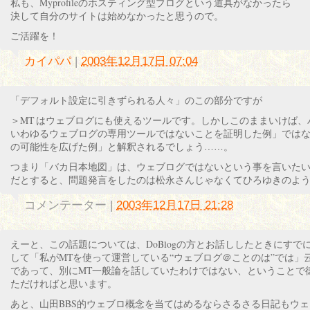
私も、Myprofileのホスティング型ブログという道具がなかったら
決して自分のサイトは始めなかったと思うので。
ご活躍を！
カイパパ
|
2003年12月17日 07:04
「デフォルト設定に引きずられる人々」のこの部分ですが
＞MT はウェブログにも使えるツールです。しかしこのままいけば、
いわゆるウェブログの専用ツールではないことを証明した例」では
の可能性を広げた例」と解釈されるでしょう……。
つまり「バカ日本地図」は、ウェブログではないという事を言いた
だとすると、問題発言をしたのは松永さんじゃなくてひろゆきのよ
コメンテーター
|
2003年12月17日 21:28
えーと、この話題については、DoBlogの方とお話ししたときにすで
して「私がMTを使って運営している“ウェブログ＠ことのは”では」
であって、別にMT一般論を話していたわけではない、ということで
ただければと思います。
あと、山田BBS的ウェブロ概念を当てはめるならさるさる日記もウ