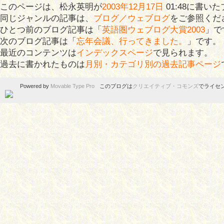
このページは、松永英明が
2003年12月17日
01:48に書い
同じジャンルの記事は、
ブログ／ウェブログ
をご参照くだ
ひとつ前のブログ記事は「
英語圏ウェブログ大賞2003
」で
次のブログ記事は「
忘年会議、行ってきました。
」です。
最近のコンテンツは
インデックスページ
で見られます。
過去に書かれたものは
月別・カテゴリ別の過去記事ページ
Powered by
Movable Type Pro
このブログは
クリエイティブ・コモンズ
でライセ