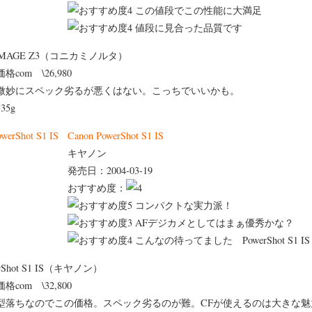
この値段でこの性能に大満足
値段に見合った品質です
iMAGE Z3（コニカミノルタ）
価格com \26,980
微妙にスペック劣るが悪くはない。こっちでいいかも。
335g
Canon PowerShot S1 IS
キヤノン
発売日：2004-03-19
おすすめ度：
コンパクトな実力派！
AFデジカメとしてはまぁ優秀かな？
こんなの待ってました PowerShot S1 IS 
erShot S1 IS（キヤノン）
価格com \32,800
型落ちなのでこの価格。スペック劣るのが難。CFが使えるのは大きな魅