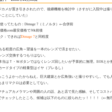
カメが置き引きされたので、後継機種を検討中（さすがに入院中は撮
いことにしていた）
使ってたもの：Dimage 7（ミノルタ）←合併前
価格com最安価格で30k前後
ク：できれば
Dimage 7
と同程度
ある程度の広角～望遠を一本のレンズで済ませたい。
レンズ交換するつもりはない。
本当はＴ・Ｗボタンではなくレンズ回したいが予算的に無理。EOSとか
カードタイプの軽量型はイヤ（ブレるし）
こうよかったからねえ。巨大建築とか広角強いと撮りやすいし。でも
あまりマクロは必要としてない。
チュアカメラマンや周囲の人の話、あと店で見た感触、そしてコスト
でチェックしたところ、候補は以下のものに絞られたッ！！！！（←無