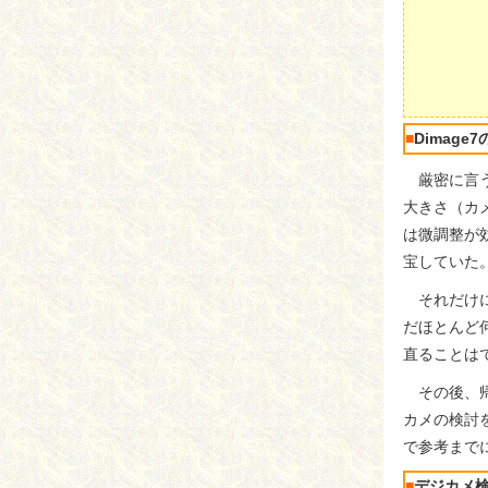
■
Dimag
厳密に言う
大きさ（カ
は微調整が
宝していた
それだけに
だほとんど
直ることは
その後、帰
カメの検討
で参考まで
■
デジカメ検