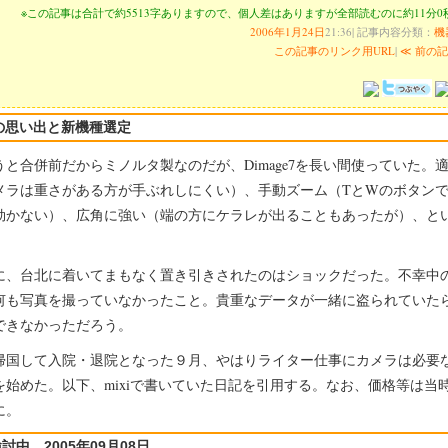
※この記事は合計で約5513字ありますので、個人差はありますが全部読むのに約11分
2006年1月24日
21:36| 記事内容分類：
機
この記事のリンク用URL
|
≪ 前の
e7の思い出と新機種選定
と合併前だからミノルタ製なのだが、Dimage7を長い間使っていた。
メラは重さがある方が手ぶれしにくい）、手動ズーム（TとWのボタン
効かない）、広角に強い（端の方にケラレが出ることもあったが）、と
。
、台北に着いてまもなく置き引きされたのはショックだった。不幸中
何も写真を撮っていなかったこと。貴重なデータが一緒に盗られていた
できなかっただろう。
国して入院・退院となった９月、やはりライター仕事にカメラは必要
を始めた。以下、mixiで書いていた日記を引用する。なお、価格等は当
に。
討中 2005年09月08日