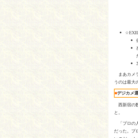
☆EXI
まあカメラ
うのは最大
■
デジカメ選
西新宿の数
と。
「プロの人
だった。プ