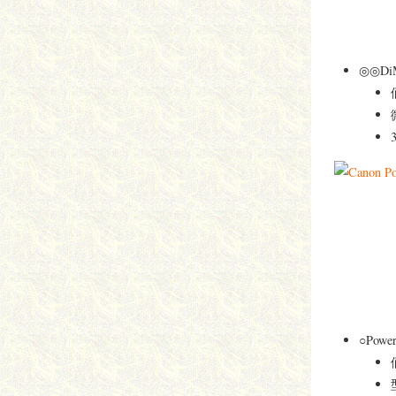
◎◎D
○Pow