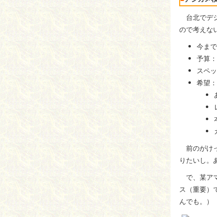
台北でデジ
ので考えな
今まで
予算：
スペッ
希望：
前のがけっ
りたいし。
で、某アマ
ス（重要）
んでも。）