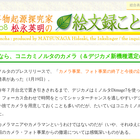
総合表
なら、コニカミノルタのカメラ（＆デジカメ新機種選定
ルタのプレスリリースで、「
カメラ事業、フォト事業の終了と今後の
発表があった（1月19日）。
年７月台北で置き引きされるまで、デジカメはミノルタDimage7を使
・フォーカス合わせで時間をとってシャッターチャンスを逃しやすいデ
い捨てカメラを用意しておくことも多いのだが、たいていはコニカミノ
た。
メラマニアやカメラマンというわけではないのだが（いや、それゆえ
回のカメラ・フォト事業からの撤退については感慨深いものがある。