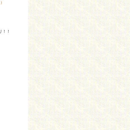
)
リ！！