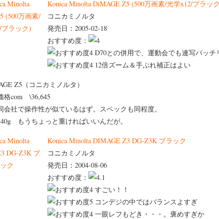
Konica Minolta DiMAGE Z5 (500万画素/光学x12/ブラック
コニカミノルタ
発売日：2005-02-18
おすすめ度：
D70との併用で、運動会でも連写バッチ
12倍ズーム＆手ぶれ補正はよい
MAGE Z5（コニカミノルタ）
価格com \36,645
同会社で操作性が似ているはず。スペックも同程度。
340g もうちょっと重ければいいんだが。
Konica Minolta DIMAGE Z3 DG-Z3K ブラック
コニカミノルタ
発売日：2004-08-06
おすすめ度：
すごい！！
コンデジの中ではバランスよすぎ
一眼レフもどき・・・。褒めすぎか