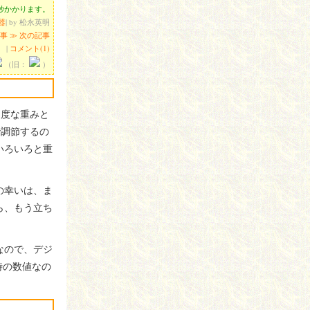
0秒かかります。
器
| by 松永英明
記事
≫ 次の記事
|
コメント(1)
（旧：
）
適度な重みと
で調節するの
いろいろと重
の幸いは、ま
ら、もう立ち
なので、デジ
時の数値なの