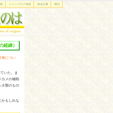
紙
メインブログ表紙
過去記事
購読
の経緯）
計画につい
っていた。ま
ジカメの補助
ルタ製のもの
にかもしれな