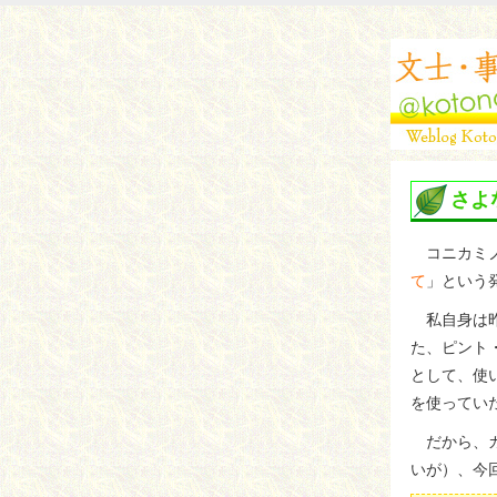
さよ
コニカミノ
て
」という
私自身は昨
た、ピント
として、使
を使ってい
だから、カ
いが）、今