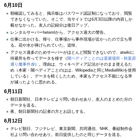
6月10日
朝確認してみると、掲示板はパスワード認証制になっており、閲覧
できなくなっていた。そこで、当サイトでは6月3日以降の内容しか
載せなかった。友人の記録分は後日アップ。
レンタルサーバーhetemlから、アクセス過大の警告。
仕事に出かける。帰り、仕事場から事件現場が近かったので立ち寄
る。花や水が捧げられていた。追悼。
アクセス過多のためサーバーがほとんど閲覧できないので、atwikiに
待避所を作ってデータを移す（
閾ペディアことのは退避場所 - 秋葉原
通り魔事件
）。理由は、ウィキペディア記法がそのまま使えるた
め（本家・閾ペディアことのはは、Wikipediaと同じMediaWikiを使用
している）。データを軽くしたため、本家もアクセス不能になる率
が減ったように思われる。
6月11日
朝日新聞社、日本テレビより問い合わせあり。友人のまとめた分の
データを送る。
夜、朝日新聞社の記者の方とお話しする。
6月12日
テレビ朝日、フジテレビ、東京新聞、共同通信、NHK、番組制作会
社より問い合わせあり。前日提供したのと同じデータを送る。