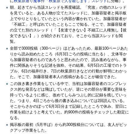
に
秋葉原通り魔事件「秋葉原で人を殺します」スレッド
に分離）。
朝、起きてから当該スレッドを再度確認。「究改」の他のスレッド
を見ていると、ある人物が立てたスレッドに、加藤容疑者と掲示板
上でやりとりをしていたという内容が書かれていた。加藤容疑者が
「不細工」と呼ばれていたこともここで知る。そこで、加藤容疑者
の立てた別のスレッド（「【友達できない】不細工に人権無し【彼
女できない】」）が紹介されており、そこから当該スレッドを閲
覧。
全部で3000投稿（300ページ）ほどあったため、最新100ページあた
りから読み始めたところ（6月3日ごろの投稿に当たる）、文体等か
ら加藤容疑者のものであろうと思われたので、読み進めながら、事
件に関係ありそうな記述を抜粋。その結果、6月5日の工場でのトラ
ブル、6日の福井行き、7日の秋葉原行きなどの行動が鮮明にわかっ
た。そこで、加藤容疑者本人の投稿があることが確信できた。
この抜き書き作業をしている中で、当初は加藤容疑者のコンプレッ
クス的な発言などは飛ばしていたが、逆にその部分が重要な意味を
持っているように感じ、改めてしらみつぶし的に記録を残していっ
た。つまり、4日ごろから後の書き込みについては2回読んでいる。
そこからさかのぼって6月3日分まで記録したところで休み、翌日に
作業を続けようと考えていた。約900件の投稿をチェックした勘定に
なる。
掲示板の最初（5月半ば）から約300投稿分については、友人がピッ
クアップ作業をした。