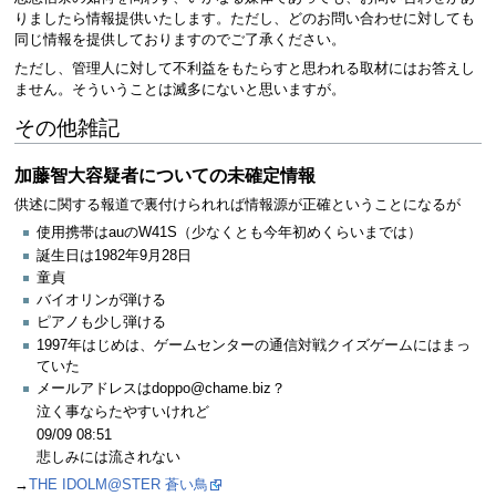
りましたら情報提供いたします。ただし、どのお問い合わせに対しても
同じ情報を提供しておりますのでご了承ください。
ただし、管理人に対して不利益をもたらすと思われる取材にはお答えし
ません。そういうことは滅多にないと思いますが。
その他雑記
加藤智大容疑者についての未確定情報
供述に関する報道で裏付けられれば情報源が正確ということになるが
使用携帯はauのW41S（少なくとも今年初めくらいまでは）
誕生日は1982年9月28日
童貞
バイオリンが弾ける
ピアノも少し弾ける
1997年はじめは、ゲームセンターの通信対戦クイズゲームにはまっ
ていた
メールアドレスはdoppo@chame.biz？
泣く事ならたやすいけれど
09/09 08:51
悲しみには流されない
→
THE IDOLM@STER 蒼い鳥