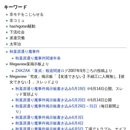
キーワード
非モテをこじらせる
非コミュ
hashigotan騒動
下流社会
派遣労働
太宰治
秋葉原通り魔事件
秋葉原通り魔事件関連年表
Megaview某掲示板より
ZAKZAK「童貞」報道関連ログ
2007年9月ごろの投稿より
Megaview「究改」掲示板「【友達できない】不細工に人権無し【彼
女できない】」スレッドより
秋葉原通り魔事件掲示板書き込み5月19日
※6月14日公開。スレ
ッド冒頭より
秋葉原通り魔事件掲示板書き込み5月20日
※6月14日公開
秋葉原通り魔事件掲示板書き込み5月29日～31日
（毎日新聞よ
り）
秋葉原通り魔事件掲示板書き込み6月3日
秋葉原通り魔事件掲示板書き込み6月4日
秋葉原通り魔事件掲示板書き込み6月5日
工場でトラブル、ナイフ