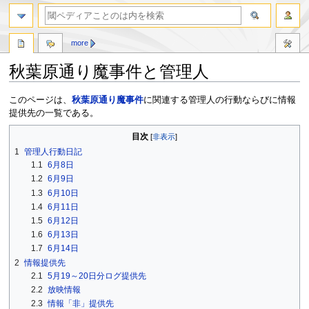
more
秋葉原通り魔事件と管理人
ナ
検
このページは、
秋葉原通り魔事件
に関連する管理人の行動ならびに情報
ビ
索
提供先の一覧である。
ゲ
に
目次
ー
移
1
管理人行動日記
シ
動
1.1
6月8日
ョ
ン
1.2
6月9日
に
1.3
6月10日
移
1.4
6月11日
動
1.5
6月12日
1.6
6月13日
1.7
6月14日
2
情報提供先
2.1
5月19～20日分ログ提供先
2.2
放映情報
2.3
情報「非」提供先