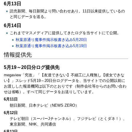
6月13日
読売新聞、毎日新聞より問い合わせあり。11日以来提供しているの
と同じデータを送る。
6月14日
これまでマスメディアに提供してきたログを当サイトにて公開。
秋葉原通り魔事件掲示板書き込み5月20日
秋葉原通り魔事件掲示板書き込み5月19日
情報提供先
5月19～20日分ログ提供先
megaview「究改」「【友達できない】不細工に人権無し【彼女できな
い】」スレッド5月19～20日分ログデータを、当サイトでの公開以前に
お渡しした報道機関は以下のとおりです（制作会社等からのお問い合わ
せは省略）。すべて同じデータをお送りしています。
6月11日
朝日新聞、日本テレビ（NEWS ZERO）
6月12日
テレビ朝日（スーパーJチャンネル）、フジテレビ（とくダネ！）、
東京新聞、NHK、共同通信
6月13日