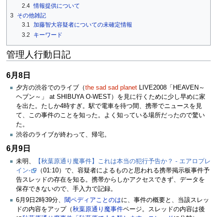
2.4
情報提供について
3
その他雑記
3.1
加藤智大容疑者についての未確定情報
3.2
キーワード
管理人行動日記
6月8日
夕方の渋谷でのライブ（
the sad sad planet
LIVE2008「HEAVEN～
ヘブン～」 at SHIBUYA O-WEST）を見に行くために少し早めに家
を出た。たしか4時すぎ。駅で電車を待つ間、携帯でニュースを見
て、この事件のことを知った。よく知っている場所だったので驚い
た。
渋谷のライブが終わって、帰宅。
6月9日
未明、
【秋葉原通り魔事件】これは本当の犯行予告か？ - エアロプレ
イン-
（01:10）で、容疑者によるものと思われる携帯掲示板事件予
告スレッドの存在を知る。携帯からしかアクセスできず、データを
保存できないので、手入力で記録。
6月9日2時39分、
閾ペディアことのは
に、事件の概要と、当該スレッ
ドの内容をアップ（
秋葉原通り魔事件
ページ。スレッドの内容は後