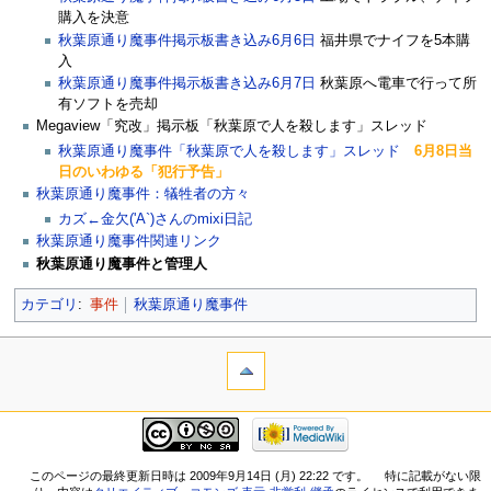
購入を決意
秋葉原通り魔事件掲示板書き込み6月6日
福井県でナイフを5本購
入
秋葉原通り魔事件掲示板書き込み6月7日
秋葉原へ電車で行って所
有ソフトを売却
Megaview「究改」掲示板「秋葉原で人を殺します」スレッド
秋葉原通り魔事件「秋葉原で人を殺します」スレッド
6月8日当
日のいわゆる「犯行予告」
秋葉原通り魔事件：犠牲者の方々
カズ←金欠('A`)さんのmixi日記
秋葉原通り魔事件関連リンク
秋葉原通り魔事件と管理人
カテゴリ
:
事件
秋葉原通り魔事件
このページの最終更新日時は 2009年9月14日 (月) 22:22 です。
特に記載がない限