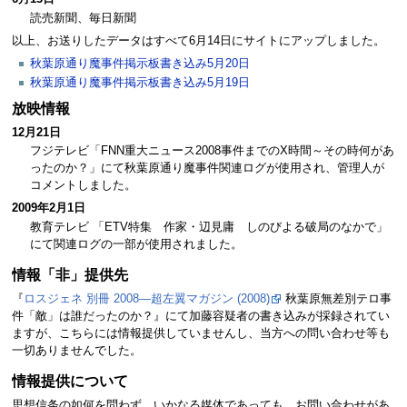
読売新聞、毎日新聞
以上、お送りしたデータはすべて6月14日にサイトにアップしました。
秋葉原通り魔事件掲示板書き込み5月20日
秋葉原通り魔事件掲示板書き込み5月19日
放映情報
12月21日
フジテレビ「FNN重大ニュース2008事件までのX時間～その時何があ
ったのか？」にて秋葉原通り魔事件関連ログが使用され、管理人が
コメントしました。
2009年2月1日
教育テレビ 「ETV特集 作家・辺見庸 しのびよる破局のなかで」
にて関連ログの一部が使用されました。
情報「非」提供先
『
ロスジェネ 別冊 2008―超左翼マガジン (2008)
秋葉原無差別テロ事
件「敵」は誰だったのか？』にて加藤容疑者の書き込みが採録されてい
ますが、こちらには情報提供していませんし、当方への問い合わせ等も
一切ありませんでした。
情報提供について
思想信条の如何を問わず、いかなる媒体であっても、お問い合わせがあ