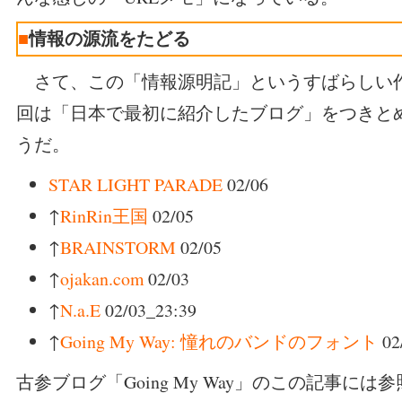
■
情報の源流をたどる
さて、この「情報源明記」というすばらしい
回は「日本で最初に紹介したブログ」をつきと
うだ。
STAR LIGHT PARADE
02/06
↑
RinRin王国
02/05
↑
BRAINSTORM
02/05
↑
ojakan.com
02/03
↑
N.a.E
02/03_23:39
↑
Going My Way: 憧れのバンドのフォント
02
古参ブログ「Going My Way」のこの記事に