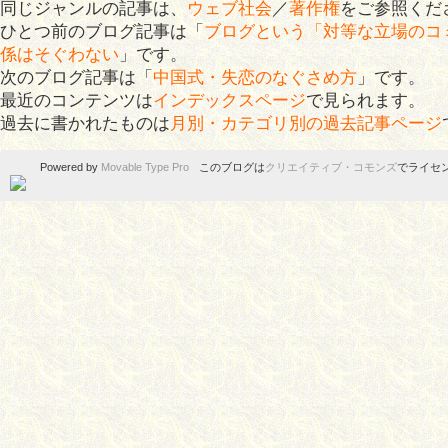
同じジャンルの記事は、
ウェブ社会
／
著作権
をご参照くだ
ひとつ前のブログ記事は「
ブログという「対等な立場のコ
係はそぐわない
」です。
次のブログ記事は「
中国式・失恋のなぐさめ方
」です。
最近のコンテンツは
インデックスページ
で見られます。
過去に書かれたものは
月別・カテゴリ別の過去記事ページ
Powered by
Movable Type Pro
このブログは
クリエイティブ・コモンズ
でライセ