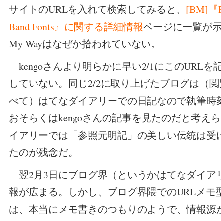
サイトのURLを入れて検索してみると、
[BM]『R
Band Fonts』に関する詳細情報
ページに一覧が示さ
My Wayはなぜか拾われていない。
kengoさんより明らかに早い2/1にこのURL
していない。同じ2/2に取り上げたブログは（
べて）はてなダイアリーでの日記なので執筆時
おそらくはkengoさんの記事を見たのだと考え
イアリーでは「参照元明記」の美しい伝統は受
たのが残念だ。
翌2月3日にブログ界（というかはてなダイア
報が広まる。しかし、ブログ界隈でのURLメモ
は、本当にメモ書きのつもりのようで、情報源