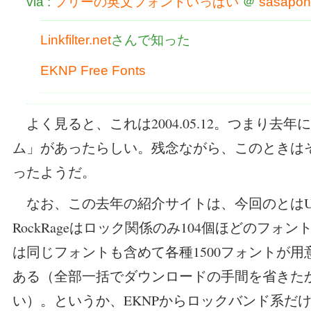
via :
フリーの英文フォントいっぱい
＠
sasapon
Linkfilter.net
さんで知った
EKNP Free Fonts
よく見ると、これは2004.05.12。つまり去
ム」があったらしい。残念ながら、このときは
ったようだ。
なお、この去年の紹介サイトは、今回のとはU
RockRageはロック関係のみ104個ほどのフォン
は同じフォントも含めて各種1500フォントが
ある（全部一括でダウンロードの手間を省きたかっ
い）。というか、EKNPからロックバンド系だ