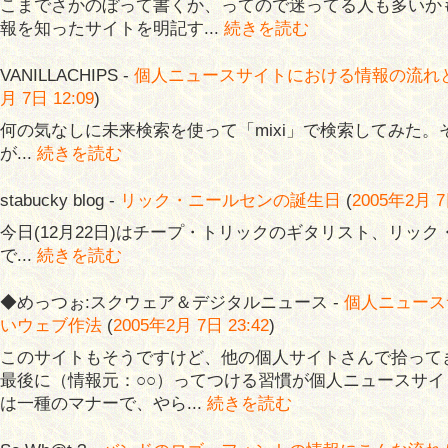
こまでさかのぼって書くか、ってので迷ってる人も多いか
報を知ったサイトを明記す...
続きを読む
VANILLACHIPS -
個人ニュースサイトにおける情報の流れ
月 7日 12:09
)
何の気なしに未来検索を使って「mixi」で検索してみた
が...
続きを読む
stabucky blog -
リック・ニールセンの誕生日
(
2005年2月 7
今日(12月22日)はチープ・トリックのギタリスト、リッ
で...
続きを読む
◆めっつぉ:スクウェア＆デジタルニュース -
個人ニュース
いウェブ作法
(
2005年2月 7日 23:42
)
このサイトもそうですけど、他の個人サイトさんで拾って
最後に（情報元：○○）ってつける習慣が個人ニュースサ
は一種のマナーで、やら...
続きを読む