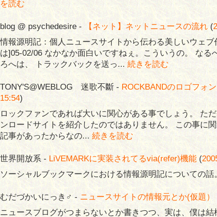
を読む
blog @ psychedesire -
【ネット】ネットニュースの流れ
(
情報源明記：個人ニュースサイトから伝わる美しいウェブ作
は]05-02/06 なかなか面白いですねぇ。こういうの。 
ろへは、 トラックバックを送っ...
続きを読む
TONY'S@WEBLOG 迷歌不斷 -
ROCKBANDのロゴフォ
15:54
)
ロックファンであれば大いに関心がある事でしょう。 た
ンロードサイトを紹介したのではありません。 この事に
記事があったからなの...
続きを読む
世界開放系 -
LiVEMARKに実装されてるvia(refer)機能
(
200
ソーシャルブックマークにおける情報源明記についての話
むだづかいにっき♂ -
ニュースサイトの情報元とか(仮題）
ニュースブログがつまらないとか書きつつ、実は、僕は結