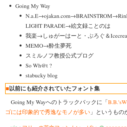
Going My Way
N.a.E→ojakan.com→BRAINSTROM→R
LIGHT PARADE→絵文録ことのは
我楽→しゅがーはーと・ぶろぐ＆Icecream-
MEMO→酔生夢死
スミルノフ教授公式プログ
So Wh@t ?
stabucky blog
■
以前にも紹介されていたフォント集
Going My Wayへのトラックバックに「
B.B.'
ゴには印象的で秀逸なモノが多い
」というもの