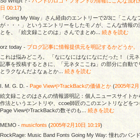
So Wh@t ? -
バンドのロゴ・フォントの情報にこんな流れ
日 00:17
)
「Going My Way」さん経由のエントリーで2/3に「こん
が・・・」というエントリーをしたモノが、こんな情報の
とを、「絵文録ことのは」さんでまとめ...
続きを読む
orz today -
ブログ記事に情報提供元を明記するかどうか。
これは悩みどころ。 「なになにはなになにだった！（元
記事を投稿するときに、「元ネタここね」の部分に自動で
とラクなんだよなぁとか...
続きを読む
I. M. G. D. -
Page ViewやTrackBackの価値とか
(
2005年2月 
絵文録ことのはさんの情報源明記：個人ニュースサイトか
作法というエントリや、ccoe師匠のこのエントリなどを
Page ViewやTrackBackの数そのも...
続きを読む
MEMO -
musicfonts
(
2005年2月10日 10:19
)
RockRage: Music Band Fonts Going My Way: 憧