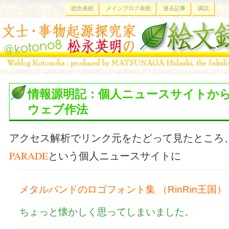
総合表紙
メインブログ表紙
過去記事
購読
情報源明記：個人ニュースサイトか
ウェブ作法
アクセス解析でリンク元をたどって見たところ
PARADE
という個人ニュースサイトに
メタルバンドのロゴフォント集
（RinRin王国）
ちょっと懐かしく思ってしまいました。