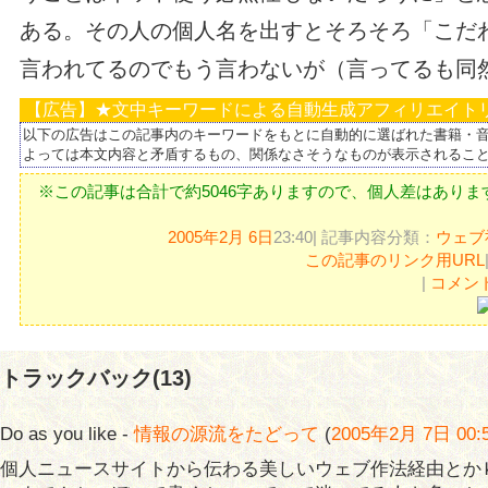
ある。その人の個人名を出すとそろそろ「こだ
言われてるのでもう言わないが（言ってるも同
【広告】★文中キーワードによる自動生成アフィリエイト
以下の広告はこの記事内のキーワードをもとに自動的に選ばれた書籍・
よっては本文内容と矛盾するもの、関係なさそうなものが表示されるこ
※この記事は合計で約5046字ありますので、個人差はありま
2005年2月 6日
23:40| 記事内容分類：
ウェブ
この記事のリンク用URL
|
コメント
トラックバック(13)
Do as you like -
情報の源流をたどって
(
2005年2月 7日 00:
個人ニュースサイトから伝わる美しいウェブ作法経由とか