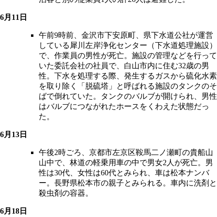
6月11日
午前9時前、金沢市下安原町、県下水道公社が運営
している犀川左岸浄化センター（下水道処理施設）
で、作業員の男性が死亡。施設の管理などを行って
いた委託会社の社員で、白山市内に住む32歳の男
性。下水を処理する際、発生するガスから硫化水素
を取り除く「脱硫塔」と呼ばれる施設のタンクのそ
ばで倒れていた。タンクのバルブが開けられ、男性
はバルブにつながれたホースをくわえた状態だっ
た。
6月13日
午後2時ごろ、京都市左京区鞍馬二ノ瀬町の貴船山
山中で、林道の軽乗用車の中で男女2人が死亡。男
性は30代、女性は60代とみられ、車は松本ナンバ
ー。長野県松本市の親子とみられる。車内に洗剤と
殺虫剤の容器。
6月18日