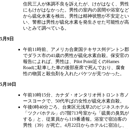
住民三人が体調不良を訴えたが、けがはなく、男性
にもけがはなかった。男性の室内の居間や浴室など
から硫化水素を検出。男性は精神状態が不安定とい
い、警察は男性が硫化水素を発生させた可能性が高
いとみて調べている。
5月9日
午前11時前、アメリカ合衆国テキサス州デントン郡
でダラス市の41歳の男性が硫化水素自殺。保安官の
報告によれば、男性は、Pilot Point近くのHames
Roadに駐車した車の後部座席で死んでおり、腐食
性の物質と殺虫剤を入れたバケツが見つかった。
5月10日
午前10時15分、カナダ・オンタリオ州トロント市ノ
ースヨークで、50代半ばの女性が硫化水素自殺。
午後0時40分ごろ、台東区元浅草2のビジネスホテル
「ツクバホテル」の7階713号室から「硫黄の臭気が
する」と、従業員から119番通報。浴室で宿泊客の
男性（39）が死亡。4月22日からホテルに宿泊し、