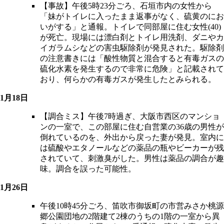
【事故】午後5時23分ごろ、石垣市内の女性から
「妹がトイレに入ったまま返事がなく、硫黄のにお
いがする」と通報。トイレで同部屋に住む女性(40)
が死亡。現場には漂白剤とトイレ用洗剤、ダニやカ
イガラムシなどの害虫駆除剤が発見された。駆除剤
の注意書きには「酸性物質と混合すると有毒ガスの
硫化水素を発生するので非常に危険」と記載されて
おり、何らかの有毒ガスが発生したとみられる。
1月18日
【調合ミス】午後7時過ぎ、大阪市西区のマンショ
ンの一室で、この部屋に住む自営業の36歳の男性が
倒れているのを、外出から戻った妻が発見。室内に
は硫酸やエタノールなどの薬品の瓶やビーカーが残
されていて、刺激臭がした。男性は薬品の調合が趣
味。調合を誤った可能性。
1月26日
午後10時45分ごろ、笛吹市御坂町の市営みさか桃源
郷公園団地の2階建て2棟のうちの1階の一室から異