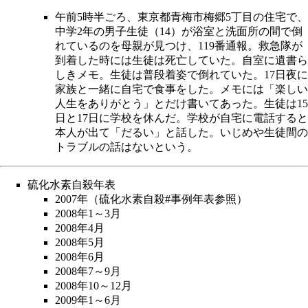
午前5時半ごろ、東京都青梅市梅郷5丁目の住宅で、
中学2年の男子生徒（14）が浴室と洗面所の間で倒
れているのを母親が見つけ、119番通報。救急隊が
到着した時には生徒は死亡していた。自室に遺書ら
しきメモ。生徒は普段着姿で倒れていた。17日夜に
家族と一緒に自宅で食事をした。メモには「楽しい
人生をありがとう」とだけ書いてあった。生徒は15
日と17日に学校を休んだ。学校が自宅に電話すると
本人が出て「だるい」と話した。いじめや生徒間の
トラブルの話はないという。
硫化水素自殺
年表
2007年（
硫化水素自殺#事例年表
参照）
2008年1～3月
2008年4月
2008年5月
2008年6月
2008年7～9月
2008年10～12月
2009年1～6月