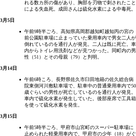
れる数カ所の傷があり、胸部を刃物で刺されたこと
による失血死。成田さんは硫化水素による中毒死。
3月5日
午前9時半ごろ、高知県高岡郡越知町越知丙の宮の
前公園駐車場に止まっていた乗用車内で男女二人が
倒れているのを通行人が発見。二人は既に死亡。車
内からトイレ用洗剤などが見つかった。同町内の男
性（51）とその母親（79）と判明。
3月14日
午前6時ころ、長野県佐久市臼田地籍の佐久総合病
院東側河川敷駐車場で、駐車中の普通乗用車内で50
歳ぐらいの男性が死亡しているのを通行人が発見。
車内で硫化水素が発生していた。後部座席で工具箱
を使って硫化水素を発生。
3月15日
午前5時半ごろ、甲府市山宮町のスーパー駐車場に
止められた軽乗用車内で、甲府市の少年（18）がぐ