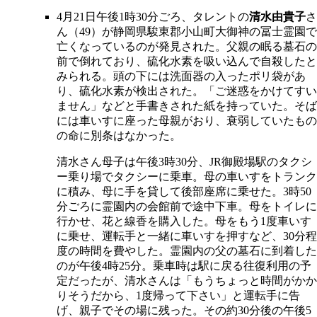
4月21日午後1時30分ごろ、タレントの
清水由貴子
さ
ん（49）が静岡県駿東郡小山町大御神の冨士霊園で
亡くなっているのが発見された。父親の眠る墓石の
前で倒れており、硫化水素を吸い込んで自殺したと
みられる。頭の下には洗面器の入ったポリ袋があ
り、硫化水素が検出された。「ご迷惑をかけてすい
ません」などと手書きされた紙を持っていた。そば
には車いすに座った母親がおり、衰弱していたもの
の命に別条はなかった。
清水さん母子は午後3時30分、JR御殿場駅のタクシ
ー乗り場でタクシーに乗車。母の車いすをトランク
に積み、母に手を貸して後部座席に乗せた。3時50
分ごろに霊園内の会館前で途中下車。母をトイレに
行かせ、花と線香を購入した。母をもう1度車いす
に乗せ、運転手と一緒に車いすを押すなど、30分程
度の時間を費やした。霊園内の父の墓石に到着した
のが午後4時25分。乗車時は駅に戻る往復利用の予
定だったが、清水さんは「もうちょっと時間がかか
りそうだから、1度帰って下さい」と運転手に告
げ、親子でその場に残った。その約30分後の午後5