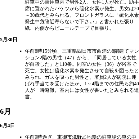
駐車中の乗用車内で男性2人、女性1人が死亡。助手
席に置かれたバケツから硫化水素が発生。男女は20
～30歳代とみられる。フロントガラスに「硫化水素
発生中危険近寄らないで下さい」と書かれた張り
紙、内側からビニールテープで目張り。
5月30日
午前8時15分頃、三重県四日市市西浦の8階建てマン
ション2階の男性（47）から、「同居している女性
が自殺した」と110番。同室の女性（36）が浴室で
死亡。女性は硫化水素を発生させて自殺を図ったと
みられ、ガスを吸った男性と、署員2人が病院に運
ばれ手当てを受けたほか、1～4階までの住民ら約40
人が一時避難。室内には女性が書いたとみられる遺
書。
6月
6月4日
午前9時過ぎ、東御市滋野乙地籍の駐車場の車の中