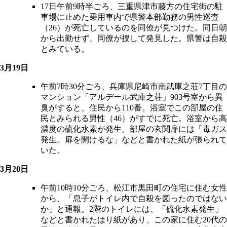
17日午前9時半ごろ、三重県津市藤方の住宅街の駐
車場に止めた乗用車内で県警本部勤務の男性巡査
（26）が死亡しているのを同僚が見つけた。同日朝
から出勤せず、同僚が捜して発見した。県警は自殺
とみている。
3月19日
午前7時30分ごろ、兵庫県尼崎市南武庫之荘7丁目の
マンション「アルデール武庫之荘」903号室から異
臭がすると、住民から110番。浴室でこの部屋の住
民とみられる男性（46）がすでに死亡。浴室から高
濃度の硫化水素が発生。部屋の玄関扉には「毒ガス
発生。扉を開けるな」などと書かれた紙が張られて
いた。
3月20日
午前10時10分ごろ、松江市黒田町の住宅に住む女性
から、「息子がトイレ内で自殺を図ったのではない
か」と通報。2階のトイレには、「硫化水素発生」
などと書かれたはり紙があり、この家に住む20代の