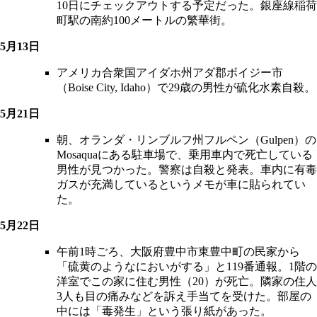
10日にチェックアウトする予定だった。銀座線稲荷
町駅の南約100メートルの繁華街。
5月13日
アメリカ合衆国アイダホ州アダ郡ボイジー市
（Boise City, Idaho）で29歳の男性が硫化水素自殺。
5月21日
朝、オランダ・リンブルフ州フルペン（Gulpen）の
Mosaquaにある駐車場で、乗用車内で死亡している
男性が見つかった。警察は自殺と発表。車内に有毒
ガスが充満しているというメモが車に貼られてい
た。
5月22日
午前1時ごろ、大阪府豊中市東豊中町の民家から
「硫黄のようなにおいがする」と119番通報。1階の
洋室でこの家に住む男性（20）が死亡。隣家の住人
3人も目の痛みなどを訴え手当てを受けた。部屋の
中には「毒発生」という張り紙があった。