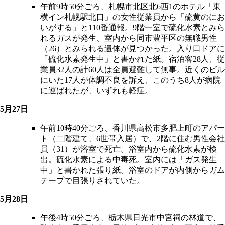
午前9時50分ごろ、札幌市北区北6西1のホテル「東
横イン札幌駅北口」の女性従業員から「硫黄のにお
いがする」と110番通報。9階一室で硫化水素とみら
れるガスが発生、室内から同市豊平区の無職男性
（26）とみられる遺体が見つかった。入り口ドアに
「硫化水素発生中」と書かれた紙。宿泊客28人、従
業員32人の計60人は全員避難して無事。近くのビル
にいた17人が体調不良を訴え、このうち8人が病院
に運ばれたが、いずれも軽症。
5月27日
午前10時40分ごろ、香川県高松市多肥上町のアパー
ト（二階建て、6世帯入居）で、2階に住む男性会社
員（31）が浴室で死亡。浴室内から硫化水素が検
出。硫化水素による中毒死。室内には「ガス発生
中」と書かれた張り紙。浴室のドアが内側からガム
テープで目張りされていた。
5月28日
午後4時50分ごろ、栃木県日光市中宮祠の林道で、