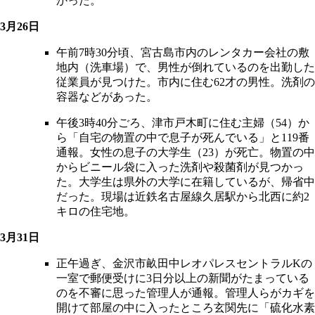
かった。
3月26日
午前7時30分頃、宮古島市内のレンタカー会社の敷
地内（洗車場）で、男性が倒れているのを出勤した
従業員が見つけた。市内に住む62才の男性。洗剤の
容器などがあった。
午後3時40分ごろ、津市戸木町に住む主婦（54）か
ら「自宅の物置の中で息子が死んでいる」と119番
通報。女性の息子の大学生（23）が死亡。物置の中
からビニール袋に入った洗剤や殺菌剤が見つかっ
た。大学生は県外の大学に在籍しているが、帰省中
だった。現場は近鉄名古屋線久居駅から北西に約2
キロの住宅地。
3月31日
正午過ぎ、金沢市畝田中レオパレスセントラルKの
一室で郵便受けに3日分以上の新聞がたまっている
のを不審に思った管理人が通報。管理人らがカギを
開けて部屋の中に入ったところ玄関先に「硫化水素