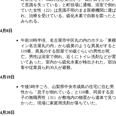
て意識を失っている」と町役場に通報。浴室で倒れ
ていた女性（22）は意識不明のまま医療機関に運ば
れ、治療を受けている。硫化水素で自殺を図ったと
みられる。
4月8日
午前10時半頃、名古屋市中区丸の内のホテル「東横
イン名古屋丸の内」から硫黄のような異臭がすると
119番。異臭のする部屋で30歳ぐらいの男性が死
亡。男性は浴室で倒れ、近くにトイレ洗剤などが置
いてあった。室内から硫化水素が検出された。宿泊
客や従業員ら約30人が避難。
4月19日
午後5時半ごろ、山梨県中央市成島の住宅に住む男
性から「息子が倒れている」と110番。同居する息
子の無職男性（31）が敷地内の物置から遺体で見つ
かった。現場に家庭用洗剤が落ちていた。
4月20日