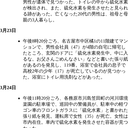
男性が遺体で見つかった。トイレの中から硫化水素
が検出され、また、硫化水素を発生させたと見られ
る跡があった。亡くなった20代の男性は、祖母と母
親の3人暮らし。
3月23日
午後8時20分ごろ、名古屋市中区橘1の11階建てマン
ションで、男性会社員（47）が4階の自宅に帰宅し
たところ、玄関のドアに「硫化水素発生中。中に入
るな。お父さんごめんなさい」などと書いた張り紙
があるのを発見し、119番。浴室で会社員の息子で
高校2年の少年（17）が死亡しているのが見つかっ
た。浴室にトイレ用洗剤などがあった。
3月24日
午後11時20分ごろ、各務原市川島笠田町の河川環境
楽園の駐車場で、巡回中の警備員が、駐車中の軽ワ
ゴン車のフロントガラスに「硫化水素」と書かれた
張り紙を発見。運転席で女性（35）が死亡。女性は
市内在住。車内で硫化水素を発生させた容器が見つ