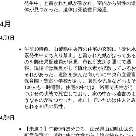
発生中」と書かれた紙が置かれ、室内から男性の遺
体が見つかった。遺体は死後数日経過。
4月
4月1日
午前10時前、山梨県中央市の住宅の玄関に「硫化水
素発生中立ち入り禁止」と書かれた紙がはってある
のを郵便局配達員が発見、市役所支所を通じて通
報。現場では異臭がして硫化水素が拡散しているお
それがあった。道路を挟んだ向かいに中央市立豊富
保育園・豊富小学校があり、園児や児童などおよそ
100人も一時避難。住宅の中では、浴室で男性がう
つぶせの状態で死亡しており、家の中から遺書のよ
うなものが見つかった。死亡していたのは住人とみ
られる30代の男性。
4月5日
【未遂？】午後9時25分ごろ、山形県山辺町山辺の
町営住宅で、3階に住む女性から「娘が袋をかぶっ