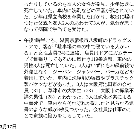
ったりしているのを友人の女性が発見。少年は既に
死亡していた。車内に洗剤などの容器が残されてい
た。少年は県立高校を卒業したばかり。救出に駆け
つけた父親と友人2人のあわせて3人が、気分が悪く
なって病院で手当てを受けた。
午後4時半ごろ、滋賀県彦根市八坂町のドラッグス
トアで、客が「駐車場の車の中で寝ている人がい
る」と女性店員(34)に連絡、店員はドアにガムテー
プで目張りしてあるのに気付き119番通報。車内の
男性3人は死亡していた。3人はいずれも30歳前後で
外傷はなく、ジーパン、ジャンパー、パーカなどを
着用していた。車内に洗浄剤の容器やプラスチック
製バケツなどがあった。3人は大阪府池田市の会社
員（31）、草津市の大学生（23）、大阪市の職業不
詳の男性（28）とわかった。3人は硫化水素による
中毒死で、車内からそれぞれが記したと見られる遺
書のような紙が3枚見つかった。会社員は仕事のこ
とで家族に悩みをもらしていた。
3月17日