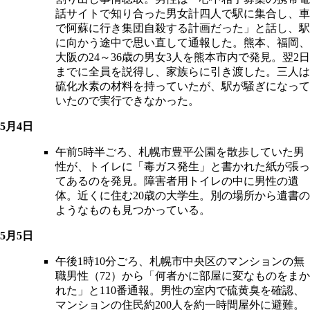
話サイトで知り合った男女計四人で駅に集合し、車
で阿蘇に行き集団自殺する計画だった」と話し、駅
に向かう途中で思い直して通報した。熊本、福岡、
大阪の24～36歳の男女3人を熊本市内で発見。翌2日
までに全員を説得し、家族らに引き渡した。三人は
硫化水素の材料を持っていたが、駅が騒ぎになって
いたので実行できなかった。
5月4日
午前5時半ごろ、札幌市豊平公園を散歩していた男
性が、トイレに「毒ガス発生」と書かれた紙が張っ
てあるのを発見。障害者用トイレの中に男性の遺
体。近くに住む20歳の大学生。別の場所から遺書の
ようなものも見つかっている。
5月5日
午後1時10分ごろ、札幌市中央区のマンションの無
職男性（72）から「何者かに部屋に変なものをまか
れた」と110番通報。男性の室内で硫黄臭を確認、
マンションの住民約200人を約一時間屋外に避難。