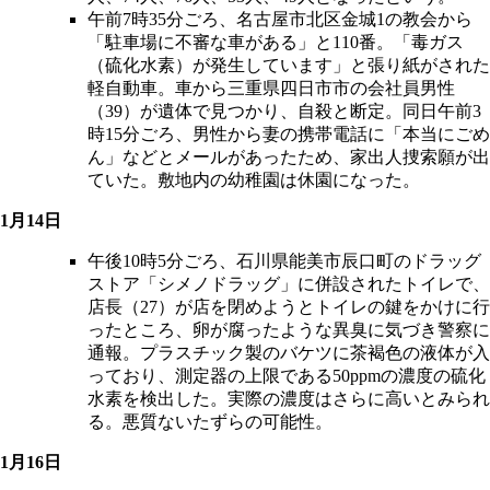
午前7時35分ごろ、名古屋市北区金城1の教会から
「駐車場に不審な車がある」と110番。「毒ガス
（硫化水素）が発生しています」と張り紙がされた
軽自動車。車から三重県四日市市の会社員男性
（39）が遺体で見つかり、自殺と断定。同日午前3
時15分ごろ、男性から妻の携帯電話に「本当にごめ
ん」などとメールがあったため、家出人捜索願が出
ていた。敷地内の幼稚園は休園になった。
1月14日
午後10時5分ごろ、石川県能美市辰口町のドラッグ
ストア「シメノドラッグ」に併設されたトイレで、
店長（27）が店を閉めようとトイレの鍵をかけに行
ったところ、卵が腐ったような異臭に気づき警察に
通報。プラスチック製のバケツに茶褐色の液体が入
っており、測定器の上限である50ppmの濃度の硫化
水素を検出した。実際の濃度はさらに高いとみられ
る。悪質ないたずらの可能性。
1月16日