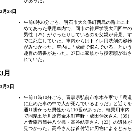
があった。
2月28日
午前6時20分ごろ、明石市大久保町西島の路上に止
めてあった乗用車内で、同市の神戸学院大四回生の
男性（25）がぐったりしているのを父親が発見、す
でに死亡していた。車内からはトイレ用洗剤の容器
がみつかった。車内に「成績で悩んでいる」という
趣旨の遺書があった。27日に家族から捜索願が出さ
れていた。
3月
3月3日
午前11時10分ごろ、青森県弘前市水木在家で「農道
に止めた車の中で人が死んでいるようだ」と近くを
通り掛かった男性から110番があった。軽乗用車内
で同県五所川原市金木町芦野・成田伸次さん（39）
と青森市筒井八ツ橋・高谷結美さん（23）の遺体が
見つかった。高谷さんは首付近に刃物によるとみら