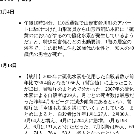
1月4日
午後10時24分、110番通報で山形市鈴川町のアパー
トに駆けつけた山形署員から山形市消防本部に「硫
黄のにおいがするので硫化水素が発生しているよう
だ」と、特殊災害係などの出動要請。1階の居室の
浴室で、この部屋に住む20歳代の女性と、知人の40
歳代の男性が死亡。
1月13日
【統計】2008年に硫化水素を使用した自殺者数が前
年比で36.4倍となる1056人（暫定値）に上ったこと
が13日、警察庁のまとめで分かった。2007年の硫化
水素による自殺者は29人。月ごとの死者数は最悪だ
った昨年4月をピークに減少傾向にあるといい、警
察庁は「今後も対策を講じていく」としている。ま
とめによると、自殺者は昨年1月に27人、2月30人、
3月64人と増え、4月には204人に急増。5月も193
人、6月は131人と3けただった。7月以降は86人、69
人、74人、76人、53人、49人となったという。