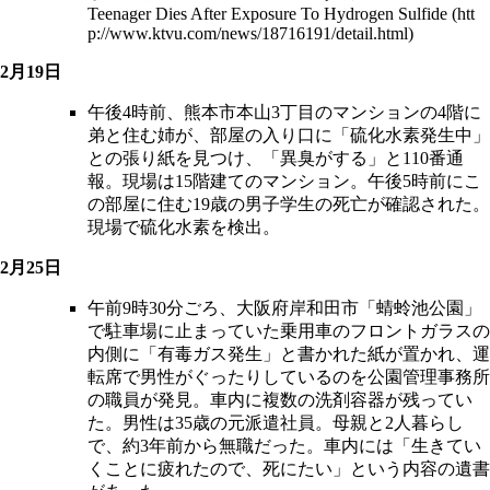
Teenager Dies After Exposure To Hydrogen Sulfide
2月19日
午後4時前、熊本市本山3丁目のマンションの4階に
弟と住む姉が、部屋の入り口に「硫化水素発生中」
との張り紙を見つけ、「異臭がする」と110番通
報。現場は15階建てのマンション。午後5時前にこ
の部屋に住む19歳の男子学生の死亡が確認された。
現場で硫化水素を検出。
2月25日
午前9時30分ごろ、大阪府岸和田市「蜻蛉池公園」
で駐車場に止まっていた乗用車のフロントガラスの
内側に「有毒ガス発生」と書かれた紙が置かれ、運
転席で男性がぐったりしているのを公園管理事務所
の職員が発見。車内に複数の洗剤容器が残ってい
た。男性は35歳の元派遣社員。母親と2人暮らし
で、約3年前から無職だった。車内には「生きてい
くことに疲れたので、死にたい」という内容の遺書