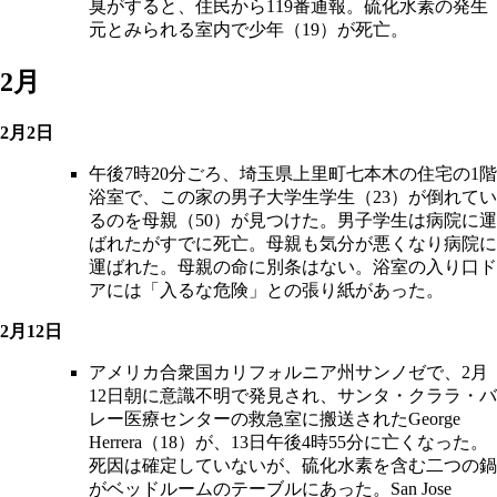
臭がすると、住民から119番通報。硫化水素の発生
元とみられる室内で少年（19）が死亡。
2月
2月2日
午後7時20分ごろ、埼玉県上里町七本木の住宅の1階
浴室で、この家の男子大学生学生（23）が倒れてい
るのを母親（50）が見つけた。男子学生は病院に運
ばれたがすでに死亡。母親も気分が悪くなり病院に
運ばれた。母親の命に別条はない。浴室の入り口ド
アには「入るな危険」との張り紙があった。
2月12日
アメリカ合衆国カリフォルニア州サンノゼで、2月
12日朝に意識不明で発見され、サンタ・クララ・バ
レー医療センターの救急室に搬送されたGeorge
Herrera（18）が、13日午後4時55分に亡くなった。
死因は確定していないが、硫化水素を含む二つの鍋
がベッドルームのテーブルにあった。
San Jose