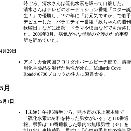
時ごろ、清水さんは硫化水素を吸って自殺した。
清水さんはテレビのオーディション番組「スター誕
生！」で優勝し、1977年に「お元気ですか」で歌手
デビューした。バラエティー番組「欽ちゃんの週刊
欽曜日」などに出演。ドラマや映画などでも活躍し
た。2006年3月、病気がちな母親の介護のため事務
所を辞めていた。
4月29日
アメリカ合衆国フロリダ州パームビーチ郡で、清掃
用化学薬品を混ぜた男性が死亡。Mallards Cove
Roadの6700ブロックの住人に避難命令。
5月
5月1日
【未遂】午後5時半ごろ、熊本市のJR上熊本駅で
「硫化水素の材料を持った男女がいる」と110番通
報。県警は110番通報した県内の無職男性（37）を
割り出し事情聴取。男性は「心中相手募集の携帯電