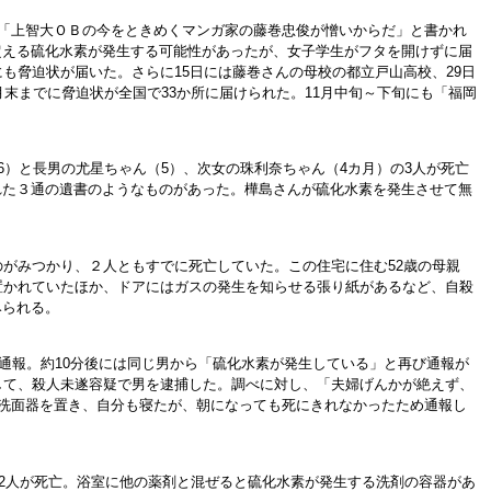
、「上智大ＯＢの今をときめくマンガ家の藤巻忠俊が憎いからだ」と書かれ
超える硫化水素が発生する可能性があったが、女子学生がフタを開けずに届
も脅迫状が届いた。さらに15日には藤巻さんの母校の都立戸山高校、29日
末までに脅迫状が全国で33か所に届けられた。11月中旬～下旬にも「福岡
6）と長男の尤星ちゃん（5）、次女の珠利奈ちゃん（4カ月）の3人が死亡
れた３通の遺書のようなものがあった。樺島さんが硫化水素を発生させて無
のがみつかり、２人ともすでに死亡していた。この住宅に住む52歳の母親
置かれていたほか、ドアにはガスの発生を知らせる張り紙があるなど、自殺
みられる。
と通報。約10分後には同じ男から「硫化水素が発生している」と再び通報が
して、殺人未遂容疑で男を逮捕した。調べに対し、「夫婦げんかが絶えず、
た洗面器を置き、自分も寝たが、朝になっても死にきれなかったため通報し
女2人が死亡。浴室に他の薬剤と混ぜると硫化水素が発生する洗剤の容器があ