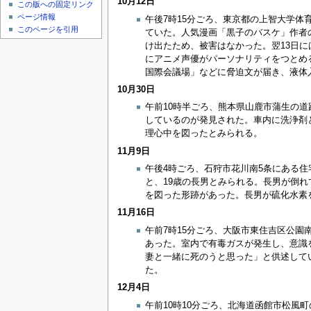
10月12日
この版への固定リンク
ページ情報
午後7時15分ごろ、東京都の上智大学
このページを引用
ていた。人気漫画「黒子のバスケ」作者
け出たため、被害はなかった。翌13日
にアニメ声優がパーソナリティをつとめる
国際会議場」などに脅迫文が届き、液体
10月30日
午前10時半ごろ、熊本県山鹿市蒲生の道
しているのが発見された。車内に洗浄剤
理心中を図ったとみられる。
11月9日
午後4時ごろ、石狩市花川南5条にある
と、19歳の長男とみられる。長男が倒
を図った形跡があった。長男が硫化水素
11月16日
午前7時15分ごろ、大阪市東住吉区公園
あった。室内で有毒ガスが発生し、意識
妻と一緒に死のうと思った」と供述して
た。
12月4日
午前10時10分ごろ、北海道函館市松