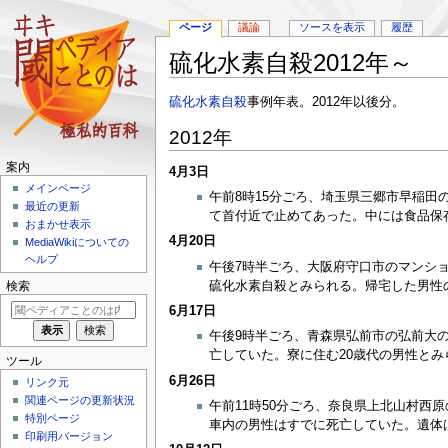
ページ
議論
ソースを表示
履歴
硫化水素自殺2012年～
ナ
検
硫化水素自殺
事例年表。2012年以後分。
ビ
索
2012年
ゲ
に
ー
移
案内
4月3日
シ
動
メインページ
ョ
午前8時15分ごろ、埼玉県三郷市早稲田
最近の更新
ン
て首付近で止めてあった。中には食品保
おまかせ表示
に
4月20日
MediaWikiについての
移
ヘルプ
午後7時半ごろ、大阪府守口市のマンシ
動
硫化水素自殺とみられる。帰宅した男性
検索
6月17日
午後9時半ごろ、青森県弘前市の弘前大
亡していた。寮に住む20歳代の男性と
ツール
6月26日
リンク元
関連ページの更新状況
午前11時50分ごろ、奈良県上北山村西
特別ページ
車内の男性はすでに死亡していた。遺体
印刷用バージョン