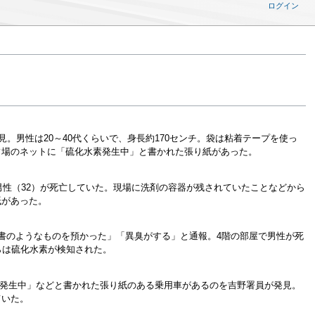
ログイン
。男性は20～40代くらいで、身長約170センチ。袋は粘着テープを使っ
フ場のネットに「硫化水素発生中」と書かれた張り紙があった。
男性（32）が死亡していた。現場に洗剤の容器が残されていたことなどから
紙があった。
書のようなものを預かった」「異臭がする」と通報。4階の部屋で男性が死
らは硫化水素が検知された。
素）発生中」などと書かれた張り紙のある乗用車があるのを吉野署員が発見。
ていた。