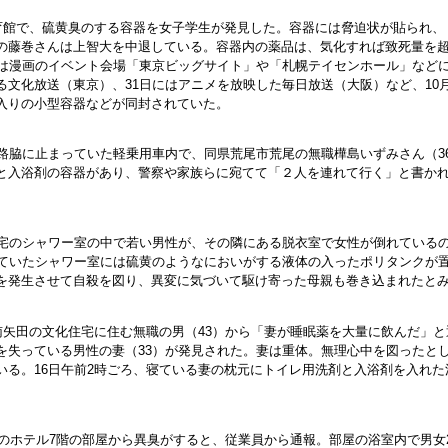
体育館で、硫黄臭のする容器を女子学生が発見した。容器には脅迫状が貼られ
の藤巻さんは上智大を中退している。容器内の薬品は、気化すれば致死量を
には漫画のイベント会場「東京ビッグサイト」や「札幌テイセンホール」などに
文化放送（東京）、31日にはアニメを放映した毎日放送（大阪）など、10月
入りの小型容器などが同封されていた。
路脇に止まっていた軽乗用車内で、同県荒尾市荒尾の無職樺島いずみさん（3
と入浴剤の容器があり、警察や家族らに宛てて「２人を連れて行く」と書か
住宅のシャワー室の中で若い男性が、その隣にある脱衣室で女性が倒れている
れていたシャワー室には硫黄のようなにおいがする液体の入ったポリタンクが
を発生させて自殺を図り、異変に気づいて駆け寄った母親も巻き込まれたと
南矢田の文化住宅に住む無職の男（43）から「妻が睡眠薬を大量に飲んだ」
を失っている男性の妻（33）が発見された。妻は重体。無理心中を図ったと
いる。16日午前2時ごろ、寝ている妻の枕元にトイレ用洗剤と入浴剤を入れ
風町のホテル7階の部屋から異臭がすると、従業員から通報。部屋の浴室内で男