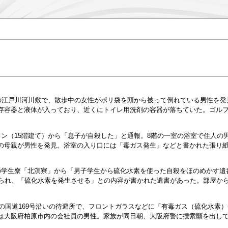
の江戸川河川敷で、散歩中の女性がポリ袋を頭から被って倒れている男性を発見
存容器と液体が入っており、近くにトイレ用洗剤の容器が落ちていた。ゴル
ョン（15階建て）から「息子が自殺した」と通報。8階の一室の浴室で住人の
の母親が男性を発見。浴室の入り口には「毒ガス発生」などと書かれた張り
の学生寮「北溟寮」から「男子学生から硫化水素を使った自殺をほのめかす遺
みられ、「硫化水素を発生させる」との内容が書かれた遺書があった。部屋か
原の国道169号沿いの待避所で、フロントガラスなどに「有毒ガス（硫化水
は大阪府柏原市内の会社員の男性。家族が同日朝、大阪府警に捜索願を出し