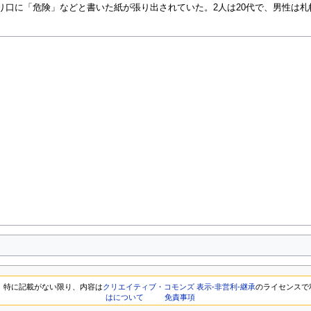
り口に「危険」などと書いた紙が張り出されていた。2人は20代で、男性は
特に記載がない限り、内容は
クリエイティブ・コモンズ 表示-非営利-継承
のライセンスで
はについて
免責事項