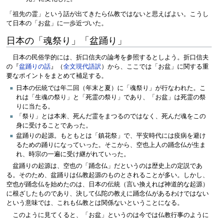
「祖先の霊」という話が出てきたら仏教ではないと思えばよい。こうし
て日本の「お盆」に一歩近づいた。
日本の「魂祭り」「盆踊り」
日本の民俗学的には、折口信夫の論考を参照するとしよう。折口信夫
の『
盆踊りの話
』（
全文現代語訳
）から、ここでは「お盆」に関する重
要なポイントをまとめて補足する。
日本の伝統では年二回（年末と夏）に「魂祭り」が行なわれた。こ
れは「生魂の祭り」と「死霊の祭り」であり、「お盆」は死霊の祭
りに当たる。
「祭り」とは本来、死んだ霊をまつるのではなく、死んだ魂をこの
身に受けることであった。
盆踊りの起源。もともとは「鎮花祭」で、平安時代には疫病を避け
るための踊りになっていった。そこから、空也上人の踊念仏が生ま
れ、時宗の一遍に受け継がれていった。
盆踊りの起源は、空也の「踊念仏」だというのは歴史上の定説であ
る。そのため、盆踊りは仏教起源のものとされることが多い。しかし、
空也が踊念仏を始めたのは、日本の伝統（言い換えれば神道的な起源）
に根ざしたものであり、決して仏陀の教えに踊念仏があるわけではない
という意味では、これも仏教とは関係ないということになる。
このように見てくると、「お盆」というのは今では仏教行事のように