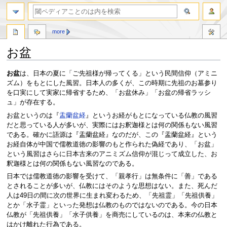
more
お盆
ナ
検
お盆
は、日本の夏に「ご先祖様が帰ってくる」という民間信仰（アミニ
ビ
索
ズム）をもとにした風習。日本人の多くが、この時期に先祖のお墓参り
ゲ
に
を口実にして実家に帰省するため、「お盆休み」「お盆の帰省ラッシ
ー
移
ュ」が存在する。
シ
動
お盆というのは『
盂蘭盆経
』というお経がもとになっている仏教の風習
ョ
だと思っている人が多いが、実際にはお釈迦様とは何の関係もない風習
ン
である。確かに語源は『盂蘭盆経』なのだが、この『盂蘭盆経』という
に
お経自体が中国で儒教道徳の影響のもと作られた偽経であり、「お盆」
移
という風習はさらに日本古来のアニミズム信仰が混じって成立した、お
動
釈迦様とは何の関係もない風習なのである。
日本では儒教道徳の影響を受けて、「親孝行」は無条件に「善」である
とされることが多いが、仏教にはそのような思想はない。また、死んだ
人は49日の間に次の世界に生まれ変わるため、「先祖霊」「先祖供養」
とか「水子霊」といった発想は仏教のものではないのである。今の日本
仏教が「先祖供養」「水子供養」を商売にしているのは、本来の仏教と
はかけ離れた行為である。