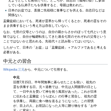
えようとしても無理だった。ところが、自恣日（懺悔の会）に参加
している仏弟子たちを供養すると、母親は救われた。
日本のお盆では、直接ご先祖様に食事などを供える。自恣日などは
関係ない。
盂蘭盆経においても、死者が霊界から帰ってくるとか、死者の霊をその
まま供養するという考え方は存在していない。
なお、七世の父母というのは、自分の親からさかのぼって七代という意
味ではなく、自分が輪廻転生してきた過去七世のそれぞれの父母という
ことではないかと思われる。先祖代々と読み取ってはいけない。
したがって、日本の「お盆」は「盂蘭盆経」＋アルファであると考える
必要がある。
中元との習合
Wikipedia:三元
から、中元について引用する。
中元
旧暦7月15日。半年間無事に暮らせたことを祝い、祖先の
霊を供養する日。元々道教では、中元は人間贖罪の日とし
て、一日中火を焚いて神を祝う風習があった。これが日本
に伝わると盂蘭盆（うらぼん）の行事と習合し、祖先の霊
を供養し、両親に食べ物を送るようになった。この習慣
が、目上の人、お世話になった人等に贈り物をする「お中
元」に変化した。