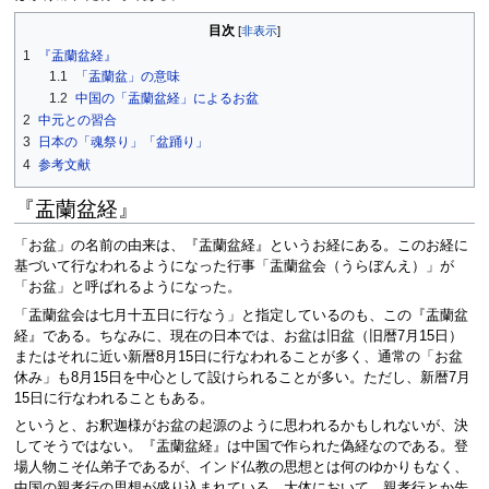
目次
1
『盂蘭盆経』
1.1
「盂蘭盆」の意味
1.2
中国の「盂蘭盆経」によるお盆
2
中元との習合
3
日本の「魂祭り」「盆踊り」
4
参考文献
『盂蘭盆経』
「お盆」の名前の由来は、『盂蘭盆経』というお経にある。このお経に
基づいて行なわれるようになった行事「盂蘭盆会（うらぼんえ）」が
「お盆」と呼ばれるようになった。
「盂蘭盆会は七月十五日に行なう」と指定しているのも、この『盂蘭盆
経』である。ちなみに、現在の日本では、お盆は旧盆（旧暦7月15日）
またはそれに近い新暦8月15日に行なわれることが多く、通常の「お盆
休み」も8月15日を中心として設けられることが多い。ただし、新暦7月
15日に行なわれることもある。
というと、お釈迦様がお盆の起源のように思われるかもしれないが、決
してそうではない。『盂蘭盆経』は中国で作られた偽経なのである。登
場人物こそ仏弟子であるが、インド仏教の思想とは何のゆかりもなく、
中国の親孝行の思想が盛り込まれている。大体において、親孝行とか先