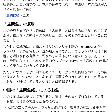
祖供養とか言い出すのは、本来の仏教ではなく、中国や日本の思想が入
り込んだものである。
→
盂蘭盆経
（全訳）
「盂蘭盆」の意味
この経典を文字通りに読めば、「盂蘭盆」とは要するに「盆」のことで
あり、僧たちへの捧げものを乗せた「盆」そのものであるということに
[1]
なる
。
しかし、伝統的に、盂蘭盆とはサンスクリット語の「ullambana（ウッ
ランバナ）」の音写という説が唱えられてきた。ウッランバナとは「倒
懸」と漢訳される言葉で、逆さづりの苦痛という意味になる。あるい
は、最近になって、ペルシア系のウルヴァン（urvan＝「霊魂」）が原語
という説も出ているようである。
ただ、いずれにせよ中国で初めてでっち上げられた偽経なので、そのあ
たりはどうでもいい。とりあえず「盂蘭盆会（うらぼんえ）」が日本で
「お盆」と呼ばれているということは確認できる。
中国の「盂蘭盆経」によるお盆
この盂蘭盆経に基づいて考えると、実は、今の日本で行なわれている
「お盆」とはまるで違ったものになる。
仏陀の二大弟子の一人である目連が直接、餓鬼道の母親に食事を与