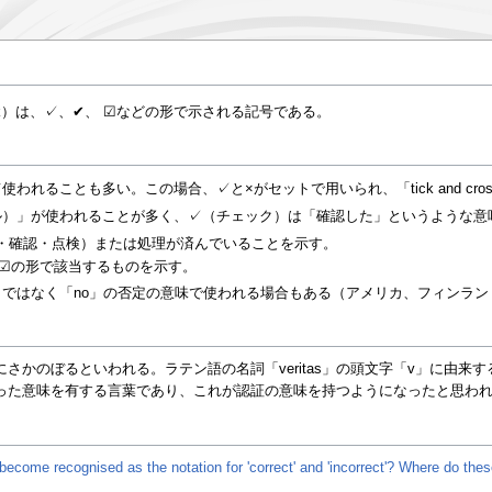
ck）は、
✓
、
✔
、
☑
などの形で示される記号である。
て使われることも多い。この場合、
✓
と×がセットで用いられ、「tick and 
ル）」が使われることが多く、
✓
（チェック）は「確認した」というような意
・確認・点検）または処理が済んでいることを示す。
☑
の形で該当するものを示す。
」ではなく「no」の否定の意味で使われる場合もある（アメリカ、フィンラ
かのぼるといわれる。ラテン語の名詞「veritas」の頭文字「v」に由来する
った意味を有する言葉であり、これが認証の意味を持つようになったと思わ
 become recognised as the notation for 'correct' and 'incorrect'? Where do th