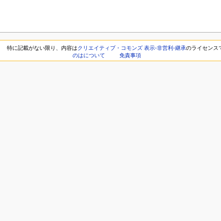
特に記載がない限り、内容は
クリエイティブ・コモンズ 表示-非営利-継承
のライセンス
のはについて
免責事項