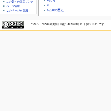
X記号
この版への固定リンク
×
ページ情報
○△×の歴史
このページを引用
このページの最終更新日時は 2009年3月11日 (水) 16:26 です。