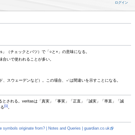
ログイン
cross」（チェックとバツ）で「○と×」の意味になる。
味合いで使われることが多い。
ンド、スウェーデンなど）。この場合、
✓
は間違いを示すことになる。
とされる。veritasは「真実」「事実」「正直」「誠実」「率直」「誠
[1]
れる
。
ese symbols originate from? | Notes and Queries | guardian.co.uk