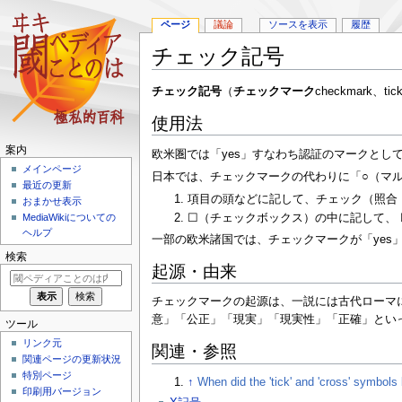
ページ
議論
ソースを表示
履歴
チェック記号
ナ
検
チェック記号
（
チェックマーク
checkmark、ti
ビ
索
使用法
ゲ
に
ー
移
案内
欧米圏では「yes」すなわち認証のマークとし
シ
動
メインページ
ョ
日本では、チェックマークの代わりに「○（マ
最近の更新
ン
項目の頭などに記して、チェック（照合
おまかせ表示
に
☐
（チェックボックス）の中に記して、
MediaWikiについての
移
ヘルプ
一部の欧米諸国では、チェックマークが「yes
動
検索
起源・由来
チェックマークの起源は、一説には古代ローマにさ
意」「公正」「現実」「現実性」「正確」とい
ツール
リンク元
関連・参照
関連ページの更新状況
特別ページ
↑
When did the 'tick' and 'cross' symbols
印刷用バージョン