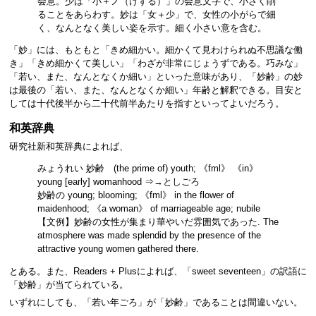
会意。少は「小＋ノ（けずる）」の会意文字で、小さく削
ることをあらわす。妙は「女＋少」で、女性の小がらで細
く、なんとなく美しい姿を示す。細く小さい意を含む。
「妙」には、もともと「きめ細かい。細かくて見わけられぬ不思議な働
き」「きめ細かくて美しい」「わざが非常にじょうずである。巧みな」
「若い、また、なんとなくか細い」といった意味があり、「妙齢」の妙
は最後の「若い、また、なんとなくか細い」年齢と解釈できる。目安と
しては十代後半から二十代前半あたりを指すといってよいだろう。
和英辞典
研究社新和英辞典によれば、
みょうれい 妙齢 (the prime of) youth; 《fml》 《in》
young [early] womanhood ⇒→としごろ
妙齢の young; blooming; 《fml》 in the flower of
maidenhood; 《a woman》 of marriageable age; nubile
【文例】妙齢の女性が集まり華やいだ雰囲気であった. The
atmosphere was made splendid by the presence of the
attractive young women gathered there.
とある。また、Readers + Plusによれば、「sweet seventeen」の訳語に
「妙齢」が当てられている。
いずれにしても、「若い年ごろ」が「妙齢」であることは間違いない。