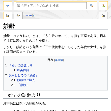
more
妙齢
ナ
検
妙齢
（みょうれい）とは、「うら若い年ごろ」を指す言葉であり、日本
ビ
索
では特に若い女性のことを指す。
ゲ
に
しかし、妙齢という言葉で「三十代後半を中心とした年代の女性」を指
ー
移
す誤用が広まっている。
シ
動
ョ
目次
ン
1
「妙」の語源より
に
1.1
和英辞典
移
2
誤用としての「妙齢」
動
2.1
妙齢のご婦人
2.2
「微妙」
「妙」の語源より
漢字源には以下の記載がある。