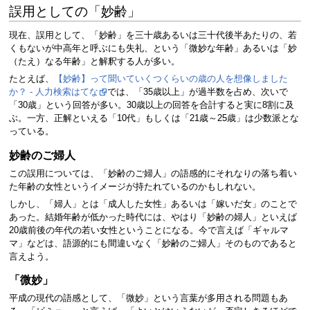
誤用としての「妙齢」
現在、誤用として、「妙齢」を三十歳あるいは三十代後半あたりの、若
くもないが中高年と呼ぶにも失礼、という「微妙な年齢」あるいは「妙
（たえ）なる年齢」と解釈する人が多い。
たとえば、
【妙齢】って聞いていくつくらいの歳の人を想像しました
か？ - 人力検索はてな
では、「35歳以上」が過半数を占め、次いで
「30歳」という回答が多い。30歳以上の回答を合計すると実に8割に及
ぶ。一方、正解といえる「10代」もしくは「21歳～25歳」は少数派とな
っている。
妙齢のご婦人
この誤用については、「妙齢のご婦人」の語感的にそれなりの落ち着い
た年齢の女性というイメージが持たれているのかもしれない。
しかし、「婦人」とは「成人した女性」あるいは「嫁いだ女」のことで
あった。結婚年齢が低かった時代には、やはり「妙齢の婦人」といえば
20歳前後の年代の若い女性ということになる。今で言えば「ギャルマ
マ」などは、語源的にも間違いなく「妙齢のご婦人」そのものであると
言えよう。
「微妙」
平成の現代の語感として、「微妙」という言葉が多用される問題もあ