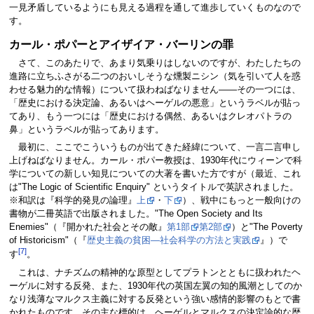
一見矛盾しているようにも見える過程を通して進歩していくものなので
す。
カール・ポパーとアイザイア・バーリンの罪
さて、このあたりで、あまり気乗りはしないのですが、わたしたちの
進路に立ちふさがる二つのおいしそうな燻製ニシン（気を引いて人を惑
わせる魅力的な情報）について扱わねばなりません――その一つには、
「歴史における決定論、あるいはヘーゲルの悪意」というラベルが貼っ
てあり、もう一つには「歴史における偶然、あるいはクレオパトラの
鼻」というラベルが貼ってあります。
最初に、ここでこういうものが出てきた経緯について、一言二言申し
上げねばなりません。カール・ポパー教授は、1930年代にウィーンで科
学についての新しい知見についての大著を書いた方ですが（最近、これ
は"The Logic of Scientific Enquiry" というタイトルで英訳されました。
※和訳は『科学的発見の論理』
上
・
下
）、戦中にもっと一般向けの
書物が二冊英語で出版されました。"The Open Society and Its
Enemies"（『開かれた社会とその敵』
第1部
第2部
）と"The Poverty
of Historicism"（『
歴史主義の貧困―社会科学の方法と実践
』）で
[7]
す
。
これは、ナチズムの精神的な原型としてプラトンとともに扱われたヘ
ーゲルに対する反発、また、1930年代の英国左翼の知的風潮としてのか
なり浅薄なマルクス主義に対する反発という強い感情的影響のもとで書
かれたものです。その主な標的は、ヘーゲルとマルクスの決定論的な歴