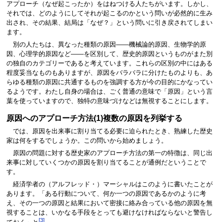
アプローチ（なぜ起こったか）をはねつける人たちがいます。しかし、
それでは、どのようにしてそれが起こるのかという問いが必然的に生み
出され、その結果、結局は「なぜ？」という問いに引き戻されてしまい
ます。
別の人たちは、異なった種類の原因――機械論的原因、生物学的原
因、心理学的原因など――を区別して、歴史的原因というものがまた別
の独自のカテゴリーであると考えています。これらの区別の中にはある
程度妥当なものもありますが、原因をバラバラに分けたものよりも、あ
らゆる種類の原因に共通するものを強調する方が今の目的にかなってい
るようです。わたし自身の場合は、ごく普通の意味で「原因」という言
葉を使っていますので、独特の意味づけなどは無視することにします。
原因へのアプローチ方法(1)複数の原因を列挙する
では、原因を出来事に割り当てる必要に迫られたとき、熟練した歴史
家は何をするでしょうか。この問いから始めましょう。
原因の問題に対する歴史家のアプローチ方法の第一の特徴は、同じ出
来事に対していくつかの原因を割り当てることが通例だということで
す。
経済学者の（アルフレッド・）マーシャルはこのように書いたことが
あります。「ある行動について、何か一つの原因であるかのように考
え、その一つの原因と結果において密接に絡み合っている他の原因を無
視することは、いかなる手段をとっても避けなければならないと警告し
[3]