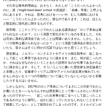
その主な根本的理由は、おそらく、わたしが「こうだったらよかった
のに」派（'might-have-been' school ※岩波訳：「未練」学派）と呼ぶも
のにあります。それは、思考における――いや、むしろ感情における
――「こうだったらよかったのに」派なのであります。これは、ほとん
ど限定的に現代史に関するものです。
前学期、ここケンブリッジでわたしはある講演会が「ロシア革命は避
けられなかったか？」という演題で宣伝されているのを見ました。それ
は完全に真剣な講演会であったことは間違いありません。しかし、もし
「バラ戦争は避けられなかったか？」という演題で講演会が宣伝されて
いたら、皆さんはすぐに何かの冗談ではないかと思うことでしょう。
歴史家は、ノルマン・コンクエストやアメリカ独立戦争が、起こるべ
くして起こった事実であるかのように描きます。また、何が起こったの
か、それはなぜなのかということをただ説明するのが仕事であるかのよ
うに描き出します。そして、そういうふうに書いた歴史家を決定論者だ
と非難したり、征服者ウィリアム1世やアメリカの反乱軍が敗れていた
かもしれないもう一つの可能性について論じていないじゃないかと非難
したりする人はいません。
しかしながら、1917年のロシア革命についてまさにこの方針でわたし
が書いたとき――もちろんそれは歴史家にとって唯一ふさわしい方法で
あったのですが――、「起こった出来事が起こるべくして起こったこと
であるかのように描写し、ほかに起こっていたかもしれないことをすべ
て精査していない」として批判されてしまったのです。ストルイピンが