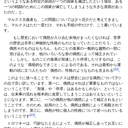
というようなある特定の原因が一つの国家を滅ぼしたという場合、ある
一つの戦闘のためにこの国家が滅亡してしまうような大きな原因があっ
たのだ」と。
マルクス主義者も、この問題については少々厄介だと考えてきまし
た。マルクスはただ一度だけ、それも手紙の中だけで、こう書いていま
す。
もし歴史において偶然が入り込む余地がまったくなければ、世界
の歴史は非常に神秘的な性格のものとなっていたことだろう。この
偶然そのものはもちろん、ものごとの進展の一般的な趨勢の一部に
溶け込んでいき、他のいろいろな形の偶然によって補正されてい
く。しかし、ものごとの進展が加速したり停滞したりするのは、こ
のような「偶発的なできごと」によるのである。それは最初から運
[22]
動の頭に立つ人たちの「偶然の」性格のようなものも含まれる
。
このように述べることで、マルクスは歴史における偶然について3つ
の点で言い訳しています。第一に、偶然はそれほど重要なものではない
ということです。「加速」や「停滞」はあるかもしれない、ということ
は、出来事の流れを根本的に改変してしまうことはありえないというこ
とになります。第二に、一つの偶然が他の偶然によって補正されるとい
うことです。そのため、結局のところ、偶然は偶然によって相殺されて
しまうのです。第三に、偶然が特に個人の性格について述べられている
[23]
ということです
。
トロツキーは、巧妙なたとえによって、偶然が補正しあってお互いに