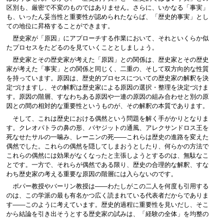
区別も、厳密で不変のものではありません。さらに、いかなる「事実」
も、いったん妥当性と重要性が認められたならば、「歴史的事実」とし
ての地位に昇格することができます。
歴史家が「原因」にアプローチする作業において、それといくらか似
たプロセスをたどるのを見ていくこととしましょう。
歴史家とその歴史家が考えた「原因」との関係は、歴史家とその歴史
家が考えた「事実」との関係と同じく、二重の、そして双方向的な性質
を持っています。原因は、歴史的プロセスについての歴史家の解釈を決
定づけますし、その解釈は歴史家による原因の選択・整理を決定づけま
す。原因の階層、すなわちある原因や一連の原因の組み合わせと別の原
因との間の相対的な重要性というものが、その解釈の本質であります。
そして、これは歴史における偶然という問題を解く手がかりとなりま
す。クレオパトラの鼻の形、バヤジットの通風、アレクサンドロス王を
死なせたサルの一噛み、レーニンの死――これらは歴史の進路を変えた
偶然でした。これらの偶然を隠してしまおうとしたり、何らかの方法で
これらの偶然には効果がなくなったと主張しようとするのは、無駄なこ
とです。一方で、それらが偶然である限り、歴史の合理的な解釈、すな
わち歴史家の考える重要な原因の階層には入らないのです。
ポパー教授やバーリン教授は――わたしがこの二人を何度も引用する
のは、この学派の最も有名かつ広く読まれている代表者だからでありま
す――このように考えています。歴史的過程に重要性を見いだし、そこ
から結論を引き出そうとする歴史家の試みは、「経験の全体」を均整の