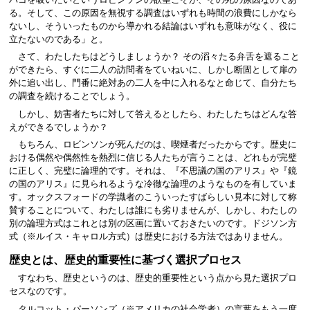
る。そして、この原因を無視する調査はいずれも時間の浪費にしかなら
ないし、そういったものから導かれる結論はいずれも意味がなく、役に
立たないのである」と。
さて、わたしたちはどうしましょうか？ その滔々たる弁舌を遮ること
ができたら、すぐに二人の訪問者をていねいに、しかし断固として扉の
外に追い出し、門番に絶対あの二人を中に入れるなと命じて、自分たち
の調査を続けることでしょう。
しかし、妨害者たちに対して答えるとしたら、わたしたちはどんな答
えができるでしょうか？
もちろん、ロビンソンが死んだのは、喫煙者だったからです。歴史に
おける偶然や偶然性を熱烈に信じる人たちが言うことは、どれもが完璧
に正しく、完璧に論理的です。それは、『不思議の国のアリス』や『鏡
の国のアリス』に見られるような冷徹な論理のようなものを有していま
す。オックスフォードの学識者のこういったすばらしい見本に対して称
賛することについて、わたしは誰にも劣りませんが、しかし、わたしの
別の論理方式はこれとは別の区画に置いておきたいのです。ドジソン方
式（※ルイス・キャロル方式）は歴史における方法ではありません。
歴史とは、歴史的重要性に基づく選択プロセス
すなわち、歴史というのは、歴史的重要性という点から見た選択プロ
セスなのです。
タルコット・パーソンズ（※アメリカの社会学者）の言葉をもう一度