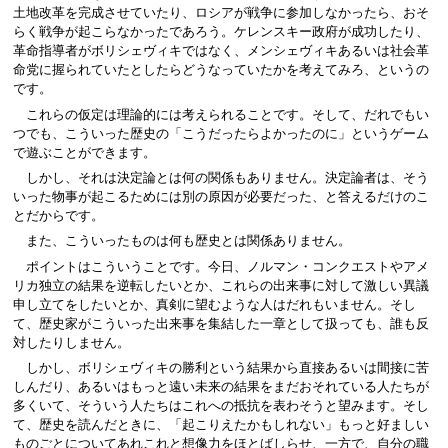
土地改革を完成させていたり、ロシアが戦争に参加しなかったら、おそ
らく戦争が起こらなかったであろう。ケレンスキー政府が成功したり、
革命指導者がボリシェヴィキではなく、メンシェヴィキあるいは社会革
命党に握られていたとしたらどうなっていたかを考えてみろ、というの
です。
これらの仮定は理論的には考えられることです。そして、だれでもい
つでも、こういった歴史の「こうだったらよかったのに」というゲーム
で遊ぶことができます。
しかし、それは決定論とは何の関係もありません。決定論者は、そう
いった物事が起こるためには別の原因が必要だった、と答えるだけのこ
とだからです。
また、こういったものは何も歴史とは関係ありません。
ポイントはこういうことです。今日、ノルマン・コンクエストやアメ
リカ独立の結果を逆転したいとか、これらの出来事に対して激しい異議
申し立てをしたいとか、真剣に望むような人はだれもいません。そし
て、歴史家がこういった出来事を集結した一章として扱っても、誰も反
対したりしません。
しかし、ボリシェヴィキの勝利という結果から直接あるいは間接に苦
しんだり、あるいはもっと遠い未来の結果をまだおそれている人たちが
多くいて、そういう人たちはこれへの抵抗を表わそうと望みます。そし
て、歴史を読んだときに、「起こりえたかもしれない」もっと好ましい
ものごとについてあれこれと想像力をほとばしらせ、一方で、自分の職