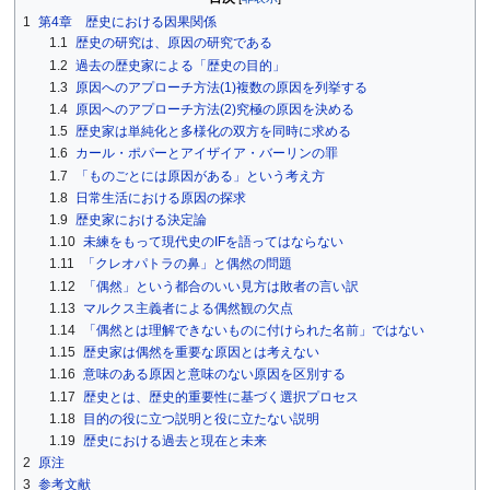
1
第4章 歴史における因果関係
1.1
歴史の研究は、原因の研究である
1.2
過去の歴史家による「歴史の目的」
1.3
原因へのアプローチ方法(1)複数の原因を列挙する
1.4
原因へのアプローチ方法(2)究極の原因を決める
1.5
歴史家は単純化と多様化の双方を同時に求める
1.6
カール・ポパーとアイザイア・バーリンの罪
1.7
「ものごとには原因がある」という考え方
1.8
日常生活における原因の探求
1.9
歴史家における決定論
1.10
未練をもって現代史のIFを語ってはならない
1.11
「クレオパトラの鼻」と偶然の問題
1.12
「偶然」という都合のいい見方は敗者の言い訳
1.13
マルクス主義者による偶然観の欠点
1.14
「偶然とは理解できないものに付けられた名前」ではない
1.15
歴史家は偶然を重要な原因とは考えない
1.16
意味のある原因と意味のない原因を区別する
1.17
歴史とは、歴史的重要性に基づく選択プロセス
1.18
目的の役に立つ説明と役に立たない説明
1.19
歴史における過去と現在と未来
2
原注
3
参考文献