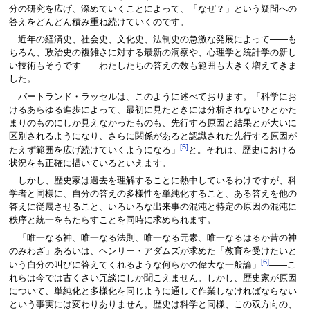
分の研究を広げ、深めていくことによって、「なぜ？」という疑問への
答えをどんどん積み重ね続けていくのです。
近年の経済史、社会史、文化史、法制史の急激な発展によって――も
ちろん、政治史の複雑さに対する最新の洞察や、心理学と統計学の新し
い技術もそうです――わたしたちの答えの数も範囲も大きく増えてきま
した。
バートランド・ラッセルは、このように述べております。「科学にお
けるあらゆる進歩によって、最初に見たときには分析されないひとかた
まりのものにしか見えなかったものも、先行する原因と結果とが大いに
区別されるようになり、さらに関係があると認識された先行する原因が
[5]
たえず範囲を広げ続けていくようになる」
と。それは、歴史における
状況をも正確に描いているといえます。
しかし、歴史家は過去を理解することに熱中しているわけですが、科
学者と同様に、自分の答えの多様性を単純化すること、ある答えを他の
答えに従属させること、いろいろな出来事の混沌と特定の原因の混沌に
秩序と統一をもたらすことを同時に求められます。
「唯一なる神、唯一なる法則、唯一なる元素、唯一なるはるか昔の神
のみわざ」あるいは、ヘンリー・アダムズが求めた「教育を受けたいと
[6]
いう自分の叫びに答えてくれるような何らかの偉大な一般論」
――こ
れらは今では古くさい冗談にしか聞こえません。しかし、歴史家が原因
について、単純化と多様化を同じように通して作業しなければならない
という事実には変わりありません。歴史は科学と同様、この双方向の、