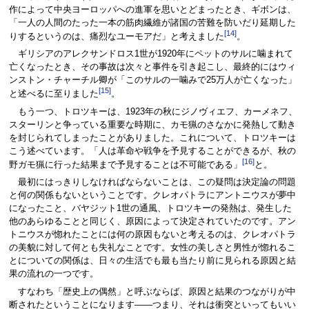
作によって中央ヨーロッパへの進軍を思いとどまったとき、ギボンは、
「一人の人間のたった一本の筋肉繊維が諸国の苦難を防いだり延期した
[14]
りするというのは、痛烈なユーモアだ」と考えました
。
ギリシアのアレクサンドロス1世が1920年にペットのサルに噛まれて
亡くなったとき、その事故は次々と事件を引き起こし、最終的にはウィ
ンストン・チャーチル卿が「このサルの一噛みで25万人が亡くなった」
[15]
と述べるに至りました
。
もう一つ、トロツキーは、1923年の秋にジノヴィエフ、カーメネフ、
スターリンと争っている重要な時期に、カモ猟のさなかに発熱して動き
を封じられてしまったことがありました。これについて、トロツキーは
こう述べています。「人は革命や戦争を予見することができるが、秋の
[16]
野ガモ猟に行った結果まで予見することは不可能である」
と。
最初にはっきりしなければならないことは、この疑問は決定論の問題
と何の関係もないということです。クレオパトラにアントニウスが夢中
になったこと、バヤジット1世の通風、トロツキーの発熱は、発生した
他のあらゆることと同じく、原因によって決定されていたのです。アン
トニウスが惚れたことには何の原因もないと考えるのは、クレオパトラ
の美貌に対して何とも失礼なことです。女性の美しさと男性が惚れるこ
とについての関係は、日々の生活でも最も当たり前に見られる原因と結
果の流れの一つです。
すなわち「歴史上の偶然」と呼ぶならば、原因と結果のつながりが中
断されたということになります――つまり、それは衝突といってもいい