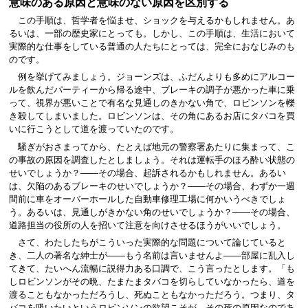
意味のある原因と意味のない原因を区別する
この手順は、哲学者を悩ませ、ショックを与えるかもしれません。あ
るいは、一部の歴史家にとっても。しかし、この手順は、生活において
実際的な仕事をしている普通の人たちにとっては、完全におなじみのも
のです。
例を挙げてみましょう。ジョーンズは、ふだんよりも多めにアルコー
ルを飲んだパーティーから帰る途中、ブレーキの調子が悪かった車に乗
って、視界が悪いことで有名な見通しのきかない角で、ロビンソンを轢
き殺してしまいました。ロビンソンは、その角にあるお店にタバコを買
いに行こうとして道を渡っていたのです。
騒ぎがおさまってから、たとえば地元の警察署あたりに集まって、こ
の事故の原因を調査したとしましょう。それは運転手のほろ酔い状態の
せいでしょうか？――その場合、起訴されるかもしれません。あるい
は、欠陥のあるブレーキのせいでしょうか？――その場合、わずか一週
間前に車をオーバーホールした自動車修理工場に何かいうべきでしょ
う。あるいは、見通しがきかない角のせいでしょうか？――その場合、
道路担当の役所の人を招いて注意を向けさせるほうがいいでしょう。
さて、わたしたちがこういった実際的な問題について論じていると
き、二人の著名な紳士が――もう名前は言いませんよ――部屋に乱入し
てきて、たいへん流暢に説得力ある口調で、こう言ったとします。「も
しロビンソンがその晩、たまたまタバコを切らしていなかったら、道を
渡ることもなかっただろうし、死ぬこともなかっただろう。つまり、タ
バコを吸いたいというロビンソンの欲望こそが、その死の原因なのであ