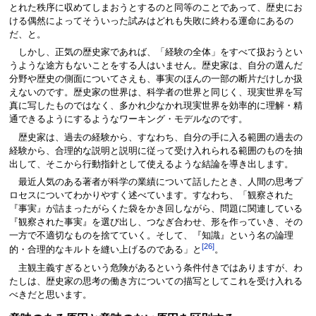
とれた秩序に収めてしまおうとするのと同等のことであって、歴史にお
ける偶然によってそういった試みはどれも失敗に終わる運命にあるの
だ、と。
しかし、正気の歴史家であれば、「経験の全体」をすべて扱おうとい
うような途方もないことをする人はいません。歴史家は、自分の選んだ
分野や歴史の側面についてさえも、事実のほんの一部の断片だけしか扱
えないのです。歴史家の世界は、科学者の世界と同じく、現実世界を写
真に写したものではなく、多かれ少なかれ現実世界を効率的に理解・精
通できるようにするようなワーキング・モデルなのです。
歴史家は、過去の経験から、すなわち、自分の手に入る範囲の過去の
経験から、合理的な説明と説明に従って受け入れられる範囲のものを抽
出して、そこから行動指針として使えるような結論を導き出します。
最近人気のある著者が科学の業績について話したとき、人間の思考プ
ロセスについてわかりやすく述べています。すなわち、「観察された
『事実』が詰まったがらくた袋をかき回しながら、問題に関連している
『観察された事実』を選び出し、つなぎ合わせ、形を作っていき、その
一方で不適切なものを捨てていく。そして、『知識』という名の論理
[26]
的・合理的なキルトを縫い上げるのである」と
。
主観主義すぎるという危険があるという条件付きではありますが、わ
たしは、歴史家の思考の働き方についての描写としてこれを受け入れる
べきだと思います。