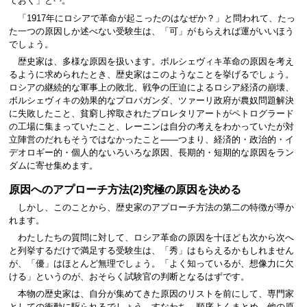
ておく」と
。
「1917年にロシアで革命が起こったのはなぜか？」と問われて、たっ
た一つの原因しか述べない受験生は、「可」がもらえれば運がいいほう
でしょう。
歴史家は、多様な原因を扱います。ボルシェヴィキ革命の原因を考え
るように求められたとき、歴史家はこのようなことを挙げるでしょう。
ロシアの継続的な軍事上の敗北、戦争の圧迫によるロシア経済の崩壊、
ボルシェヴィキの効果的なプロパガンダ、ツァーリ政府が農奴問題解決
に失敗したこと、貧窮し搾取されたプロレタリアートがペトログラード
の工場に集まっていたこと、レーニンは自分の考えをわかっていたが対
立陣営のだれもそうではなかったこと――つまり、経済的・政治的・イ
デオロギー的・個人的ないろいろな原因、長期的・短期的な原因をラン
ダムに寄せ集めます。
原因へのアプローチ方法(2)究極の原因を決める
しかし、このことから、歴史家のアプローチ方法の第二の特徴が導か
れます。
わたしたちの質問に対して、ロシア革命の原因を十ほども次から次へ
と列挙するだけで満足する受験生は、「秀」はもらえるかもしれません
が、「優」はほとんど無理でしょう。「よく知っているが、想像力に欠
ける」というのが、おそらく試験官の判断となるはずです。
本物の歴史家は、自分が集めてきた原因のリストを前にして、専門家