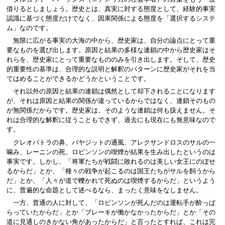
借りるとしましょう。歴史とは、真実に対する態度として、経験的事実
認識に基づく態度だけでなく、因果関係による態度を「選択するシステ
ム」なのです。
無限に広がる事実の大海の中から、歴史家は、自分の論点にとって重
要なものを選び出します。原因と結果の多様な連鎖の中から歴史家はそ
れらを、歴史家にとって重要なもののみを引き出します。そして、歴史
的重要性の基準は、合理的な説明と解釈のパターンに歴史家がそれを当
てはめることができるかどうかということです。
それ以外の原因と結果の連鎖は偶然として却下されることになります
が、それは原因と結果の関係が違っているからではなく、連鎖そのもの
が無関係だからです。歴史家は、そのような連鎖は何も扱えません。そ
れは合理的な解釈に従うこともできず、過去にも現在にも無意味なので
す。
クレオパトラの鼻、バヤジットの通風、アレクサンドロスのサルの一
噛み、レーニンの死、ロビンソンの喫煙が結果を生み出したというのは
事実です。しかし、「将軍たちが戦闘に敗れるのは美しい女王にのぼせ
るからだ」とか、「種々の戦争が起こるのは国王たちがサルを飼うから
だ」とか、「人々が道で轢かれて死ぬのは喫煙するからだ」というよう
に、普遍的な命題として述べるなら、まったく意味をなしません。
一方、普通の人に対して、「ロビンソンが死んだのは運転手が酔っぱ
らっていたからだ」とか「ブレーキが働かなかったからだ」とか「その
道に見通しのきかない角があったからだ」と言ったとすれば、これは完