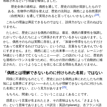
相殺されるという理論を補強しました。
歴史全体の過程は、偶然を通して、歴史の法則が屈折したもので
ある。生物学の用語を使えば、歴史の法則は、偶然による自然選択
[24]
（自然淘汰）を通して実現されると言ってもいいかもしれない
。
これらの理論は満足できるものではなく、説得力がないと言わねばな
りません。
たしかに、歴史における偶然の役割は、最近、偶然の重要性を強調し
たがっている人たちによって誇張されすぎているきらいはあります。し
かし、偶然そのものは実際に存在します。「加速や停滞をもたらすだけ
であって改変するわけではない」というのは、言葉をもてあそんでいる
にすぎません。また、偶然に起こった出来事――たとえば、レーニンが
54歳という若さで亡くなったこと――が、この説のいうように、歴史的
な過程のバランスを保つために、何らかの別の偶然によって自動的に補
正された、というようなことを信じるに足る理由も見あたりません。
「偶然とは理解できないものに付けられた名前」ではない
同様に不適切なものとして、歴史における偶然は単にわたしたちの無
知による限界にすぎない――わたしたちが理解できないものに付けられ
[25]
た名前にすぎない、という見方があります
。
もちろん、間違いなく、こういうことはよくあることです。
惑星という言葉が生まれたとき、その意味はもちろん「さまようも
の」という意味でありました（※訳注：英語のplanetは、古フランス語