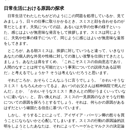
日常生活における原因の探求
日常生活でわたしたちがどのようにこの問題を処理しているか、見て
みましょう。日々の仕事に取りかかるとき、スミスと顔を合わせるのが
常だとします。天気についての話、あるいは大学の仕事の様子といっ
た、感じはよいが無意味な発言をして挨拶します。スミスは同じよう
に、天気や仕事の様子について、同じように感じはよいが無意味な返答
をしてきます。
ところが、ある朝スミスは、挨拶に対していつもと違って、いきなり
あなたの個人的な外見や性格に対しての激しい攻撃を仕掛けてきたとし
ましょう。あなたは肩をすくめ、「これこそスミスの自由意志であり、
人間のなすことは何でも可能だという事実についての説得力ある証明
だ」と考えるでしょうか？ そうは考えないだろうと思います。
それどころか、おそらくこんなふうに言うでしょう。「かわいそうな
スミス！ もちろんわかってるよ、あいつのお父さんは精神病院で死んだ
んだ」とか、「かわいそうなスミス！ 奥さんとの間がうまくいっていな
いに違いない」と。言い換えれば、スミスの一見原因のなさそうな行動
についての原因を探ろうとするでしょう。それは、何らかの原因がある
はずだという確固たる信念に基づいています。
しかし、そうすることによって、アイザイア・バーリン卿の怒りを買
うことにならないかと心配してしまいます。スミスの行動の原因論的説
明をしようとしたあなたは、それによってヘーゲルとマルクスの決定論