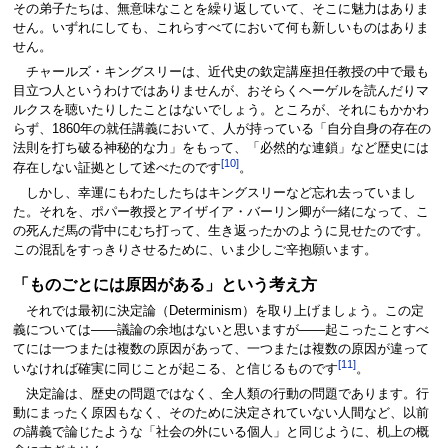
その弟子たちは、無意味なことを繰り返していて、そこに魅力はありま
せん。いずれにしても、これらすべてにおいて何も新しいものはありま
せん。
チャールズ・キングスリーは、近代史の欽定講座担任教授の中で最も
目立つ人というわけではありませんが、おそらくヘーゲルを読んだりマ
ルクスを聴いたりしたことはないでしょう。ところが、それにもかかわ
らず、1860年の就任講義において、人が持っている「自分自身の存在の
法則を打ち破る神秘的な力」をもって、「必然的な連鎖」など歴史には
[10]
存在しない証拠として述べたのです
。
しかし、幸運にもわたしたちはキングスリーなど忘れ去っていまし
た。それを、ポパー教授とアイザイア・バーリン卿が一緒になって、こ
の死んだ馬の背中にむち打って、生き返ったかのように見せたのです。
この混乱をすっきりさせるために、いま少しご辛抱願います。
「ものごとには原因がある」という考え方
それでは最初に決定論（Determinism）を取り上げましょう。この定
義については――議論の余地はないと思いますが――起こったことすべ
てには一つまたは複数の原因があって、一つまたは複数の原因が違って
[11]
いなければ確実に同じことが起こる、と信じるものです
。
決定論は、歴史の問題ではなく、全人類の行動の問題であります。行
動にまったく原因もなく、そのために決定されていない人間など、以前
の講義で論じたような「社会の外にいる個人」と同じように、机上の概