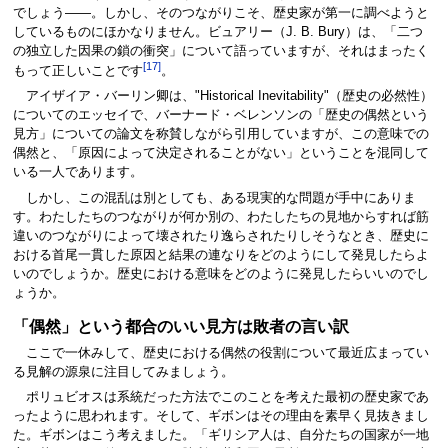
でしょう――。しかし、そのつながりこそ、歴史家が第一に調べようと
しているものにほかなりません。ビュアリー（J. B. Bury）は、「二つ
の独立した因果の鎖の衝突」について語っていますが、それはまったく
[17]
もって正しいことです
。
アイザイア・バーリン卿は、"Historical Inevitability"（歴史の必然性）
についてのエッセイで、バーナード・ベレンソンの「歴史の偶然という
見方」についての論文を称賛しながら引用していますが、この意味での
偶然と、「原因によって決定されることがない」ということを混同して
いる一人であります。
しかし、この混乱は別としても、ある現実的な問題が手中にありま
す。わたしたちのつながりが何か別の、わたしたちの見地からすれば筋
違いのつながりによって壊されたり逸らされたりしそうなとき、歴史に
おける首尾一貫した原因と結果の連なりをどのようにして発見したらよ
いのでしょうか。歴史における意味をどのように発見したらいいのでし
ょうか。
「偶然」という都合のいい見方は敗者の言い訳
ここで一休みして、歴史における偶然の役割について最近広まってい
る見解の源泉に注目してみましょう。
ポリュビオスは系統だった方法でこのことを考えた最初の歴史家であ
ったように思われます。そして、ギボンはその理由を素早く見抜きまし
た。ギボンはこう考えました。「ギリシア人は、自分たちの国家が一地