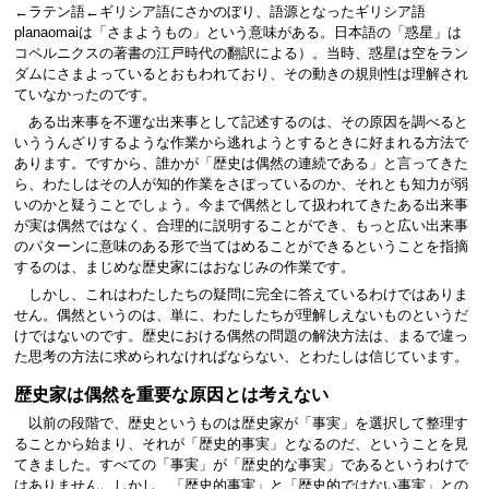
←ラテン語←ギリシア語にさかのぼり、語源となったギリシア語
planaomaiは「さまようもの」という意味がある。日本語の「惑星」は
コペルニクスの著書の江戸時代の翻訳による）。当時、惑星は空をラン
ダムにさまよっているとおもわれており、その動きの規則性は理解され
ていなかったのです。
ある出来事を不運な出来事として記述するのは、その原因を調べると
いううんざりするような作業から逃れようとするときに好まれる方法で
あります。ですから、誰かが「歴史は偶然の連続である」と言ってきた
ら、わたしはその人が知的作業をさぼっているのか、それとも知力が弱
いのかと疑うことでしょう。今まで偶然として扱われてきたある出来事
が実は偶然ではなく、合理的に説明することができ、もっと広い出来事
のパターンに意味のある形で当てはめることができるということを指摘
するのは、まじめな歴史家にはおなじみの作業です。
しかし、これはわたしたちの疑問に完全に答えているわけではありま
せん。偶然というのは、単に、わたしたちが理解しえないものというだ
けではないのです。歴史における偶然の問題の解決方法は、まるで違っ
た思考の方法に求められなければならない、とわたしは信じています。
歴史家は偶然を重要な原因とは考えない
以前の段階で、歴史というものは歴史家が「事実」を選択して整理す
ることから始まり、それが「歴史的事実」となるのだ、ということを見
てきました。すべての「事実」が「歴史的な事実」であるというわけで
はありません。しかし、「歴史的事実」と「歴史的ではない事実」との