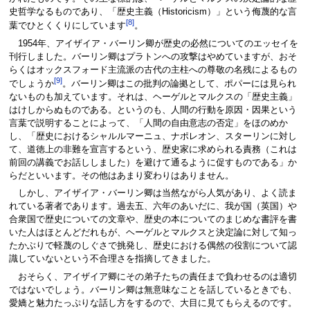
史哲学なるものであり、「歴史主義（Historicism）」という侮蔑的な言
[8]
葉でひとくくりにしています
。
1954年、アイザイア・バーリン卿が歴史の必然についてのエッセイを
刊行しました。バーリン卿はプラトンへの攻撃はやめていますが、おそ
らくはオックスフォード主流派の古代の主柱への尊敬の名残によるもの
[9]
でしょうか
。バーリン卿はこの批判の論拠として、ポパーには見られ
ないものも加えています。それは、ヘーゲルとマルクスの「歴史主義」
はけしからぬものである。というのも、人間の行動を原因・因果という
言葉で説明することによって、「人間の自由意志の否定」をほのめか
し、「歴史におけるシャルルマーニュ、ナポレオン、スターリンに対し
て、道徳上の非難を宣言するという、歴史家に求められる責務（これは
前回の講義でお話ししました）を避けて通るように促すものである」か
らだといいます。その他はあまり変わりはありません。
しかし、アイザイア・バーリン卿は当然ながら人気があり、よく読ま
れている著者であります。過去五、六年のあいだに、我が国（英国）や
合衆国で歴史についての文章や、歴史の本についてのまじめな書評を書
いた人はほとんどだれもが、ヘーゲルとマルクスと決定論に対して知っ
たかぶりで軽蔑のしぐさで挑発し、歴史における偶然の役割について認
識していないという不合理さを指摘してきました。
おそらく、アイザイア卿にその弟子たちの責任まで負わせるのは適切
ではないでしょう。バーリン卿は無意味なことを話しているときでも、
愛嬌と魅力たっぷりな話し方をするので、大目に見てもらえるのです。