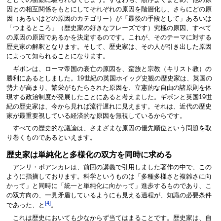
としての衝動に駆られるでしょう。すなわち、順序よくまとめ、他の原
因との相互関係をもとにしてそれぞれの原因を階層化し、さらにどの原
因（あるいはどの原因のカテゴリー）が「最後の手段として」あるいは
「つまるところ」（歴史家の好きなフレーズです）究極の原因、すべて
の原因の原因であるかを決定するのです。これが、そのテーマに対する
歴史家の解釈となります。そして、歴史家は、その人が引き出した原因
によって知られることになります。
ギボンは、ローマ帝国の衰亡の原因を、蛮族と宗教（キリスト教）の
勝利にあるとしました。19世紀の英国ホイッグ史観の歴史家は、英国の
勢力が高まり、繁栄がもたらされた原因を、立憲的な自由の諸原則を体
現する政治制度が発展したことにあると考えました。ギボンと英国19世
紀の歴史家は、今から見れば流行遅れに見えます。それは、近代の歴史
家が最重要視している経済的な原因を無視しているからです。
すべての歴史的な議論は、さまざまな原因の優先順位という問題を取
り巻くものであるといえます。
歴史家は単純化と多様化の双方を同時に求める
アンリ・ポアンカレは、前回の講義で引用しました著作の中で、この
ように指摘しております。科学というものは「多種多様さと複雑さに向
かって」と同時に「統一と単純化に向かって」進歩するものであり、こ
の双方向の、一見矛盾しているようにも見える過程が、知識の必要条件
[4]
であった、と
。
これは歴史においても少なからず当てはまることです。歴史家は、自