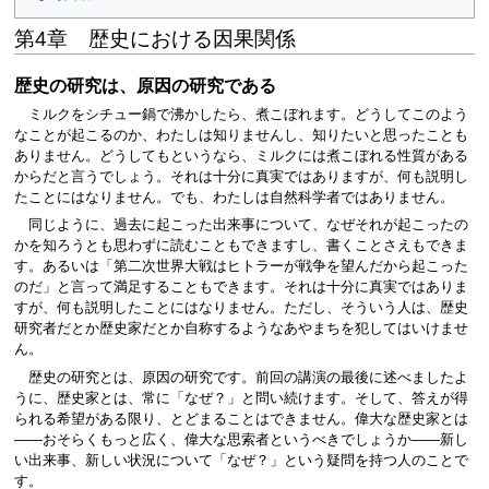
第4章 歴史における因果関係
歴史の研究は、原因の研究である
ミルクをシチュー鍋で沸かしたら、煮こぼれます。どうしてこのよう
なことが起こるのか、わたしは知りませんし、知りたいと思ったことも
ありません。どうしてもというなら、ミルクには煮こぼれる性質がある
からだと言うでしょう。それは十分に真実ではありますが、何も説明し
たことにはなりません。でも、わたしは自然科学者ではありません。
同じように、過去に起こった出来事について、なぜそれが起こったの
かを知ろうとも思わずに読むこともできますし、書くことさえもできま
す。あるいは「第二次世界大戦はヒトラーが戦争を望んだから起こった
のだ」と言って満足することもできます。それは十分に真実ではありま
すが、何も説明したことにはなりません。ただし、そういう人は、歴史
研究者だとか歴史家だとか自称するようなあやまちを犯してはいけませ
ん。
歴史の研究とは、原因の研究です。前回の講演の最後に述べましたよ
うに、歴史家とは、常に「なぜ？」と問い続けます。そして、答えが得
られる希望がある限り、とどまることはできません。偉大な歴史家とは
――おそらくもっと広く、偉大な思索者というべきでしょうか――新し
い出来事、新しい状況について「なぜ？」という疑問を持つ人のことで
す。