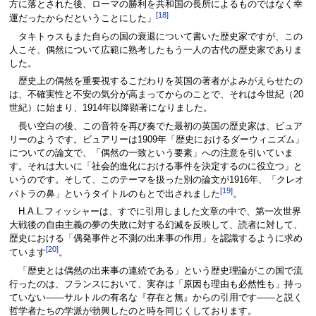
方に落とされた後、ローマの勝利を共和国の長所によるものではなく幸
[18]
運だったからだということにした」
タキトゥスもまた自らの国の衰退について書いた歴史家ですが、この
人こそ、偶然について広範に熟考したもう一人の古代の歴史家でありま
した。
歴史上の偶然を重要視するこだわりを英国の著者がよみがえらせたの
は、不確実性と不安の気分が高まってからのことで、それは今世紀（20
世紀）に始まり、1914年以降顕著になりました。
長い空白の後、この音符を再び奏でた最初の英国の歴史家は、ビュア
リーのようです。ビュアリーは1909年「歴史におけるダーウィニズム」
についての論文で、「偶然の一致という要素」への注意を引いていま
す。それは大いに「社会的進化における事件を決定するのに役立つ」と
いうのです。そして、このテーマを扱った別の論文が1916年、「クレオ
[19]
パトラの鼻」というタイトルのもとで出されました
。
H.A.L.フィッシャーは、すでに引用しました文章の中で、第一次世界
大戦後の自由主義の夢の失敗に対する幻滅を反映して、読者に対して、
歴史における「偶発事件と不測の出来事の作用」を認識するように求め
[20]
ています
。
「歴史とは偶然の出来事の連続である」という歴史理論がこの国で流
行ったのは、フランスにおいて、実存は「原因も理由も必然性も」持っ
ていない――サルトルの有名な『存在と無』からの引用です――と説く
哲学者たちの学派が勃興したのと時を同じくしております。