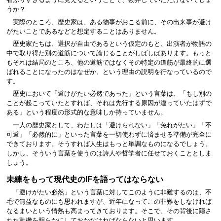
者ぶりすぎるように見えるということで、勘弁していただけないでしょ
うか？
実際のところ、歴史家は、ある物事がおこる前に、その出来事が避け
がたいことであるなどと想定することはありません。
歴史家たちは、選択が自由であるという仮定のもと、出演者が物語の
中で取り得た別の道筋について論じることがしばしばあります。もっと
もそれは結局のところ、他の道筋ではなくその特定の道筋が最終的に選
ばれることになったのはなぜか、という理由の説明を行なっているので
す。
歴史において「避けがたい必然であった」という言葉は、「もし別の
ことが起こっていたとすれば、それは先行する原因が違っていたはずで
ある」という程度の形式的な意味しか持っていません。
一人の歴史家として、わたしは「避けられない」「免れがたい」「不
可避」「必然的に」といった言葉を一切使わずに済ませる準備が完全に
できております。そうすれば人生はもっと単調なものになるでしょう。
しかし、そういう言葉を使うのは詩人や哲学者に任せておくこととしま
しょう。
未練をもって現代史のIFを語ってはならない
「避けがたい必然」という言葉に対してこのように非難するのは、不
毛で無益なものにも思われますが、近年になってこの非難をしなければ
なるまいという情熱も高まってきております。そこで、その背後に隠さ
れた動機を明らかにしておかなければならないと思います。