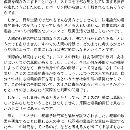
仮説を鵜呑みにすることになり、スミスを下劣な男として糾弾する責任
を逃れようとしたのだ、とバーリン卿から激しく非難されるであろうか
らです。
しかし、日常生活ではだれもそんな見方はしませんし、決定論だの道
義的責任だのが危うくなっていると考える人もいません。自由意志と決
定論についての論理的なジレンマは、現実生活では起こらないのです。
人間の行動の中には自由なものもあり、決定されたものもある、とい
うのでもありません。すべての人間の行動は、どのように考えるかとい
う見地によって、自由にもなれば決定的にもなるということです。
実際的な疑問はまた別です。スミスの行動にはある特定の原因、ある
いはいくつかの原因がありました。しかし、それが何か外部からの強制
によってではなく、自分自身の性格の衝動によって引き起こされている
限り、スミスに道義的責任があるでしょう。ふつうの大人であれば、自
分の性格にも道義的責任を有するというのが社会生活の前提だからで
す。この特定の事例において、スミスに責任があると考えるべきかどう
かというのは、あなたの実際的な判断の問題です。
しかし、もし責任があると考えたとしても、スミスの行動には原因が
ないとみなしたということにはなりません。原因と道義的責任は異なっ
たカテゴリーにあるからです。
最近、この大学に、犯罪学研究室と講座が設立されました。犯罪の原
因を研究することに携わる人の中に、犯罪者の道義的な責任を否定する
ためにこの研究をしているのだ、などと考える人が出てくるはずもない