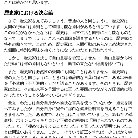
ことは確かだと思います。
歴史家における決定論
さて、歴史家を見てみましょう。普通の人と同じように、歴史家は、
人間の行動には原則として確認可能な原因があると信じています。もし
この仮定がなかったならば、歴史は、日常生活と同様に不可能なものと
なってしまうでしょう。これらの原因を調査するというのは、歴史家に
特有の働きです。このため、歴史家は、人間行動のあらかじめ決定され
た側面に特別な興味を抱くようになったのだとも思われます。
しかし、歴史家は決して自由意志を否定しません――自由意志から出
た行動には何の原因もないという、筋道の立たない憶測を除いては。
また、歴史家は必然性の疑問にも悩むことはありません。歴史家は、
他の人たちと同じように、ときには修辞的な言葉に陥って、ある出来事
を「必然的（不可避的）」だと語ることがあります。そのときも、歴史
家は単に、その出来事を予測するに至った要因のつながりが圧倒的に強
かったということを述べているにすぎません。
最近、わたしは自分自身が不愉快な言葉を使っていないか、過去を調
べてみましたが、自分自身に完全に潔白な健康証明書を与えることはで
きませんでした。ある文で、わたしはこう書いていました。1917年の革
命後、ボリシェヴィキとロシア正教会の衝突は「避けられないものであ
った」と。「極めてありえることだった」と言った方が賢明であったこ
とは間違いありません。しかし、そういう訂正をすれば、少しばかり学