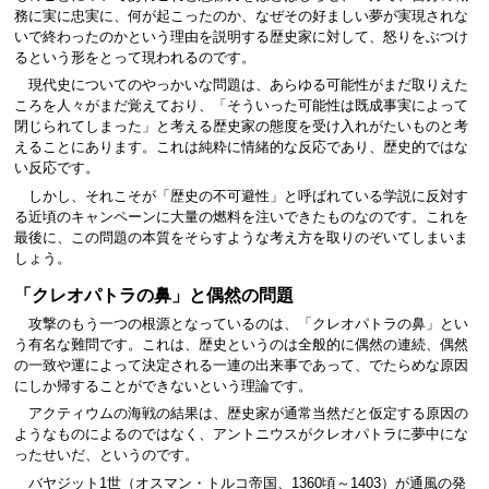
務に実に忠実に、何が起こったのか、なぜその好ましい夢が実現されな
いで終わったのかという理由を説明する歴史家に対して、怒りをぶつけ
るという形をとって現われるのです。
現代史についてのやっかいな問題は、あらゆる可能性がまだ取りえた
ころを人々がまだ覚えており、「そういった可能性は既成事実によって
閉じられてしまった」と考える歴史家の態度を受け入れがたいものと考
えることにあります。これは純粋に情緒的な反応であり、歴史的ではな
い反応です。
しかし、それこそが「歴史の不可避性」と呼ばれている学説に反対す
る近頃のキャンペーンに大量の燃料を注いできたものなのです。これを
最後に、この問題の本質をそらすような考え方を取りのぞいてしまいま
しょう。
「クレオパトラの鼻」と偶然の問題
攻撃のもう一つの根源となっているのは、「クレオパトラの鼻」とい
う有名な難問です。これは、歴史というのは全般的に偶然の連続、偶然
の一致や運によって決定される一連の出来事であって、でたらめな原因
にしか帰することができないという理論です。
アクティウムの海戦の結果は、歴史家が通常当然だと仮定する原因の
ようなものによるのではなく、アントニウスがクレオパトラに夢中にな
ったせいだ、というのです。
バヤジット1世（オスマン・トルコ帝国、1360頃～1403）が通風の発