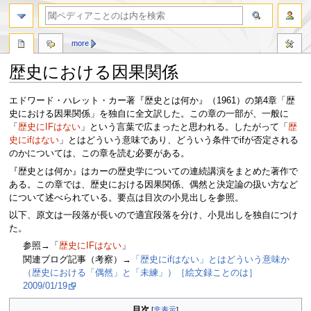
more
歴史における因果関係
ナ
検
エドワード・ハレット・カー著『歴史とは何か』（1961）の第4章「歴
ビ
索
史における因果関係」を独自に全文訳した。この章の一部が、一般に
ゲ
に
「
歴史にIFはない
」という言葉で広まったと思われる。したがって「
歴
ー
移
史にifはない
」とはどういう意味であり、どういう条件でifが否定される
シ
動
のかについては、この章を読む必要がある。
ョ
『歴史とは何か』はカーの歴史学についての連続講演をまとめた著作で
ン
ある。この章では、歴史における因果関係、偶然と決定論の扱い方など
に
について述べられている。要点は目次の小見出しを参照。
移
以下、原文は一段落が長いので適宜段落を分け、小見出しを独自につけ
動
た。
参照→「
歴史にIFはない
」
関連ブログ記事（考察）→
「歴史にifはない」とはどういう意味か
（歴史における「偶然」と「未練」）［絵文録ことのは］
2009/01/19
目次