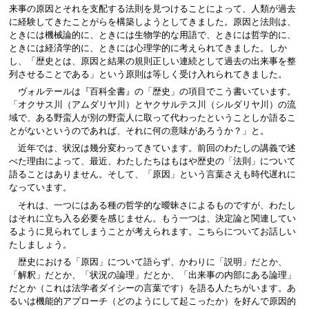
来事の原因とそれを支配する法則を見つけることによって、人類が過去
に経験してきたことがらを構築しようとしてきました。原因と法則は、
ときには機械論的に、ときには生物学的な用語で、ときには哲学的に、
ときには経済学的に、ときには心理学的に考えられてきました。しか
し、「歴史とは、原因と結果の規則正しい連続として過去の出来事を整
列させることである」という原則は等しく受け入れられてきました。
ヴォルテールは『百科全書』の「歴史」の項目でこう書いています。
「オクサス川（アムダリヤ川）とヤクサルテス川（シルダリヤ川）の流
域で、ある野蛮人が別の野蛮人に取って代わったということしか語るこ
とがないというのであれば、それに何の意味があろうか？」と。
近年では、状況は幾分変わってきています。前回のわたしの講義で述
べた理由によって、最近、わたしたちはもはや歴史の「法則」について
語ることはありません。そして、「原因」という言葉さえも時代遅れに
なっています。
それは、一つにはある種の哲学的な曖昧さによるものですが、わたし
はそれに立ち入る必要を感じません。もう一つは、決定論と関連してい
るように見られてしまうことが考えられます。こちらについてお話しい
たしましょう。
歴史における「原因」について語らず、かわりに「説明」だとか、
「解釈」だとか、「状況の論理」だとか、「出来事の内部にある論理」
だとか（これは法学者ダイシーの言葉です）を語る人たちがいます。あ
るいは機能的アプローチ（どのようにして起こったか）を好んで原因的