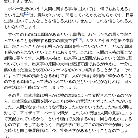
念にすぎません。
ポパー教授のいう「人間に関する事柄においては、何でもありえる」
[12]
という主張
は、意味がないか、間違っているかのどちらかです。日常
生活においてこんなことを信じる人はいませんし、これを信じられる人
もいないでしょう。
すべてのものには原因があるという原理は、わたしたちの周りで起こ
[13]
っていることを理解する能力の前提です
。カフカの小説の悪夢の本質
は、起こったことが何も明らかな原因を持っていないこと、どんな原因
も確かめられないということにあります。これは、人間の人格の完全な
崩壊に導きます。人間の人格は、出来事には原因があるという仮定に基
づいています。出来事の原因の大半は確認可能であるがゆえに、十分に
筋の通った過去と現在のパターンを心の中に構築することができ、それ
によって行動の指針となるわけです。人の行動は原則的に確かめること
のできる原因によって決められているのだという仮定がなければ、日々
の生活は不可能になってしまうでしょう。
その昔、自然現象は明らかに神の意志によって支配されているのだか
ら、自然現象の原因を調べることは神への冒涜だと考えた人たちがいま
した。人間がなぜそのような行動をしたのかというわたしたちの説明に
対して、アイザイア・バーリン卿が、これらの行動は人間の意志によっ
て支配されているから、という理由で反論するのは、同じ考え方による
ものです。そしておそらく、自然科学に対してこの種の主張が向けられ
た時代と同じ発展段階に、今、社会科学があるということなのでしょ
う。