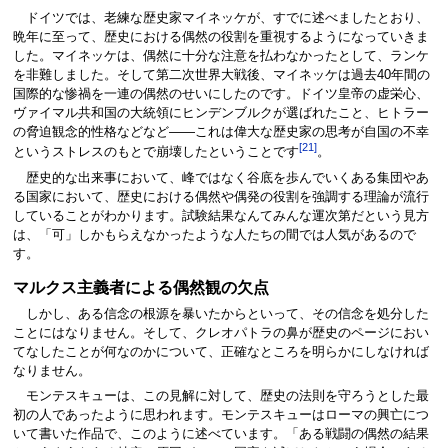
ドイツでは、老練な歴史家マイネッケが、すでに述べましたとおり、
晩年に至って、歴史における偶然の役割を重視するようになっていきま
した。マイネッケは、偶然に十分な注意を払わなかったとして、ランケ
を非難しました。そして第二次世界大戦後、マイネッケは過去40年間の
国際的な惨禍を一連の偶然のせいにしたのです。ドイツ皇帝の虚栄心、
ヴァイマル共和国の大統領にヒンデンブルクが選ばれたこと、ヒトラー
の脅迫観念的性格などなど――これは偉大な歴史家の思考が自国の不幸
[21]
というストレスのもとで崩壊したということです
。
歴史的な出来事において、峰ではなく谷底を歩んでいくある集団やあ
る国家において、歴史における偶然や偶発の役割を強調する理論が流行
していることがわかります。試験結果なんてみんな運次第だという見方
は、「可」しかもらえなかったような人たちの間では人気があるので
す。
マルクス主義者による偶然観の欠点
しかし、ある信念の根源を暴いたからといって、その信念を処分した
ことにはなりません。そして、クレオパトラの鼻が歴史のページにおい
てなしたことが何なのかについて、正確なところを明らかにしなければ
なりません。
モンテスキューは、この見解に対して、歴史の法則を守ろうとした最
初の人であったように思われます。モンテスキューはローマの興亡につ
いて書いた作品で、このように述べています。「ある戦闘の偶然の結果