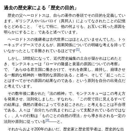
過去の歴史家による「歴史の目的」
歴史の父ヘーロドトスは、自らの著作の巻頭でその目的を定義してい
ます。ギリシア人やバルバロイ（異邦人）によってなされたことの記憶
をとどめること、「そして特に、他の何よりも、お互いに戦った原因を
明らかにすること」であると述べています。
ヘーロドトスの後継者は古代世界にはほとんどいませんでした。トゥ
ーキュディデースでさえもが、因果関係についての明確な考えを持って
[1]
いなかったとして非難されているほどです
。
しかし、18世紀になって、近代歴史編集の土台が築かれはじめたと
き、モンテスキューは『ローマの隆盛と衰退の原因についての考察』
で、「あらゆる君主国に働きかけて、それを創業し、維持し、崩壊させ
る一般的な精神的・物理的な原因がある」と述べ、そして「起こったこ
とはすべてがその原因の結果なのである」という原則を自分の出発点だ
と考えています。
その数年後に書かれた『法の精神』で、モンテスキューはこの考え方
を発展させ、法則化しました。すなわち、「この世で目に見えるすべて
の結果は、偶然の運命によって引き起こされた」と考えることは不合理
である。人々は「自分たちの気まぐれによって支配されているのではな
く」、人々の行動は「ものごとの自然の理法」から導き出される一定の
[2]
法則や原則に従っている
――と。
それからおよそ200年のあいだ、歴史家と歴史哲学者は、歴史的な出