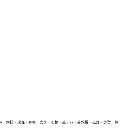
葵・木槿・玫瑰・月桂・含笑・石榴・鼓丁花・曼陀羅・孤灯・棠棃・棣