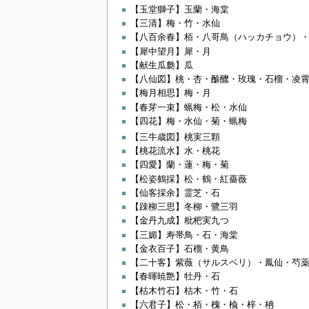
【玉堂獅子】玉蘭・海棠
【三清】梅・竹・水仙
【八百余春】栢・八哥鳥（ハッカチョウ）
【犀中望月】犀・月
【献生瓜瓞】瓜
【八仙図】桃・杏・酴醿・玫瑰・石榴・凌
【梅月相思】梅・月
【春芽一束】蝋梅・松・水仙
【四花】梅・水仙・菊・蝋梅
【三牛歳図】桃実三顆
【桃花流水】水・桃花
【四愛】蘭・蓮・梅・菊
【松姿鶴採】松・鶴・紅薔薇
【仙客採余】霊芝・石
【踈柳三思】冬柳・鷺三羽
【金丹九成】枇杷実九つ
【三媚】寿帯鳥・石・海棠
【金衣百子】石榴・黄鳥
【二十客】紫薇（サルスベリ）・鳳仙・芍
【春暉暁艶】牡丹・石
【枯木竹石】枯木・竹・石
【六君子】松・栢・槐・楡・梓・柟