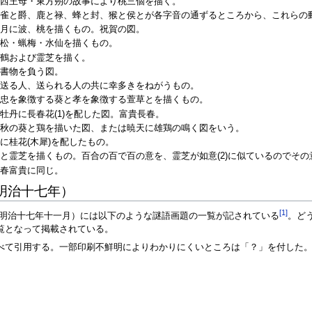
) 西王母・東方朔の故事により桃三個を描く。
) 雀と爵、鹿と禄、蜂と封、猴と侯とが各字音の通ずるところから、これら
日月に波、桃を描くもの。祝賀の図。
 松・蝋梅・水仙を描くもの。
松鶴および霊芝を描く。
が書物を負う図。
き、送る人、送られる人の共に幸多きをねがうもの。
) 忠を象徴する葵と孝を象徴する萱草とを描くもの。
 牡丹に長春花(1)を配した図。富貴長春。
) 秋の葵と鶏を描いた図、または暁天に雄鶏の鳴く図をいう。
に桂花(木犀)を配したもの。
合と霊芝を描くもの。百合の百で百の意を、霊芝が如意(2)に似ているのでそ
長春富貴に同じ。
明治十七年）
[1]
（明治十七年十一月）には以下のような謎語画題の一覧が記されている
。ど
覧となって掲載されている。
べて引用する。一部印刷不鮮明によりわかりにくいところは「？」を付した