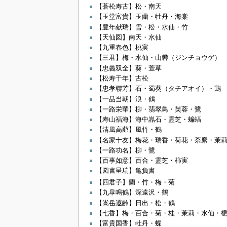
【蒼松寿古】松・南天
【玉堂富貴】玉蘭・牡丹・海棠
【豊年献瑞】雪・松・水仙・竹
【天仙図】南天・水仙
【九重春色】桃実
【三君】梅・水仙・山礬（ジンチョウゲ）
【忠義双全】葵・萱草
【松寿千年】古松
【忠孝聯芳】石・蜀葵（タチアオイ）・鶏
【一品当朝】浪・鶴
【一路栄華】柳・翡翠鳥・芙蓉・鷺
【寿山福海】海中嵓石・霊芝・蝙蝠
【清風高蓈】風竹・鶴
【名家十友】梅花・瑞香・荷花・荼縻・茉
【一路功名】柳・鷺
【百事如意】百合・霊芝・柿実
【図書呈瑞】亀負書
【四君子】蘭・竹・梅・菊
【九皐鳴鶴】深遠沢・鶴
【嵩岳遐齢】日出・松・鶴
【七香】梅・百合・菊・桂・茉莉・水仙・
【富貴国香】牡丹・蝶