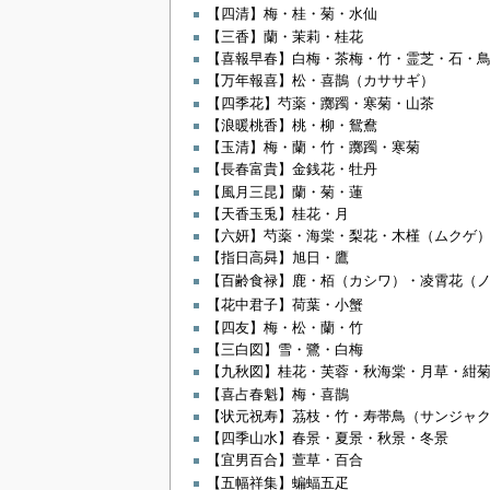
【四清】梅・桂・菊・水仙
【三香】蘭・茉莉・桂花
【喜報早春】白梅・茶梅・竹・霊芝・石・
【万年報喜】松・喜鵲（カササギ）
【四季花】芍薬・躑躅・寒菊・山茶
【浪暖桃香】桃・柳・鴛鴦
【玉清】梅・蘭・竹・躑躅・寒菊
【長春富貴】金銭花・牡丹
【風月三昆】蘭・菊・蓮
【天香玉兎】桂花・月
【六妍】芍薬・海棠・梨花・木槿（ムクゲ
【指日高曻】旭日・鷹
【百齢食禄】鹿・栢（カシワ）・凌霄花（
【花中君子】荷葉・小蟹
【四友】梅・松・蘭・竹
【三白図】雪・鷺・白梅
【九秋図】桂花・芙蓉・秋海棠・月草・紺
【喜占春魁】梅・喜鵲
【状元祝寿】茘枝・竹・寿帯鳥（サンジャ
【四季山水】春景・夏景・秋景・冬景
【宜男百合】萱草・百合
【五幅祥集】蝙蝠五疋