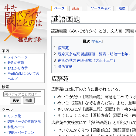
ページ
議論
ソースを表示
履歴
謎語画題
ナ
検
謎語画題（めいごがだい）とは、文人画（南画
ビ
索
目次
ゲ
に
1
広辞苑
ー
移
案内
シ
動
2
現今東京名家 謎語画題一覧表（明治十七年）
メインページ
ョ
3
南画の見方 南画研究（大正十三年）
最近の更新
ン
4
参考文献
おまかせ表示
に
MediaWikiについての
移
広辞苑
ヘルプ
動
検索
広辞苑には以下のように書かれている。
めいごがだい【謎語画題】寓意をこめてつ
めいご【謎語】なぞを含んだ語。また、意
さいかんにが【歳寒二雅】(画題) 竹・梅を
ツール
そうしょうじゅこ【蒼松寿古】(画題) 松・
リンク元
関連ページの更新状況
広辞苑全文検索にて「(謎語画題)」と明記さ
特別ページ
けいぐんかくりつ【鶏群鶴立】(謎語画題)
印刷用バージョン