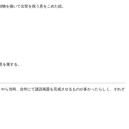
の動物を描いて出世を祝う意をこめた絵。
の意を寓する。
うやら当時、合作にて謎語画題を完成させるものが多かったらしく、それぞ
。