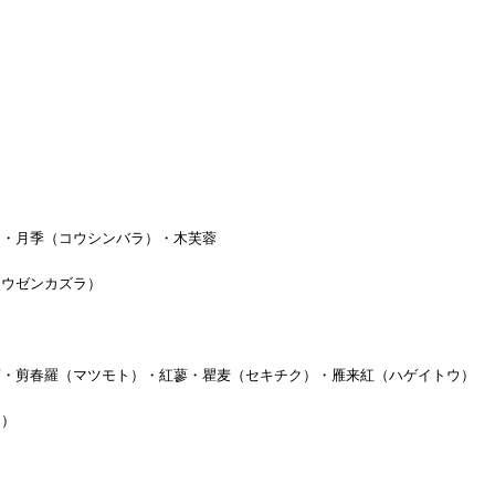
鳥
）・月季（コウシンバラ）・木芙蓉
ノウゼンカズラ）
菊・剪春羅（マツモト）・紅蓼・瞿麦（セキチク）・雁来紅（ハゲイトウ）
ク）