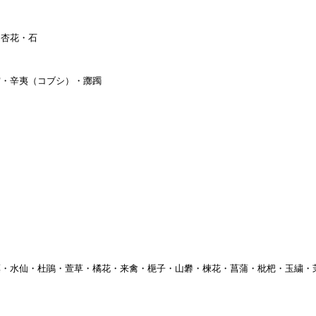
・杏花・石
霄・辛夷（コブシ）・躑躅
薬・水仙・杜鵑・萱草・橘花・来禽・梔子・山礬・楝花・菖蒲・枇杷・玉繍・