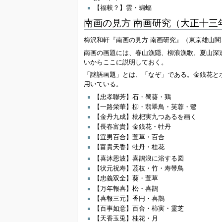
【福猌？】雲・蝙蝠
南画の見方 南画研究（大正十三
梅沢和軒『南画の見方 南画研究』（東京雄山閣
南画の画題には、春山漁隠、柳浪漁歌、夏山深
いからここに説明しておく。
「謎語画題」とは、「なぞ」である。金銭花と
用いている。
【忠孝聯芳】石・蜀葵・鶏
【一路栄華】柳・翡翠鳥・芙蓉・鷺
【金丹九成】枇杷実九つあるを画く
【長春富貴】金銭花・牡丹
【宜男百合】萱草・百合
【富貴天香】牡丹・桂花
【喜沐恩波】喜鵲浪に浴する図
【状元祝寿】茘枝・竹・寿帯鳥
【忠義双全】葵・萱草
【万年報喜】松・喜鵲
【喜報三元】香円・喜鵲
【百事如意】百合・柿実・霊芝
【天香玉兎】桂花・月