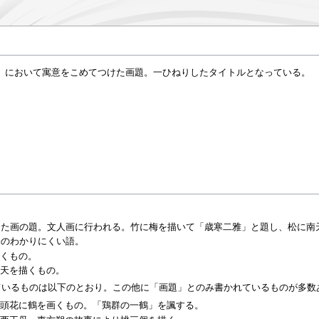
）において寓意をこめてつけた画題。一ひねりしたタイトルとなっている。
けた画の題。文人画に行われる。竹に梅を描いて「歳寒二雅」と題し、松に南
味のわかりにくい語。
描くもの。
南天を描くもの。
れているものは以下のとおり。この他に「画題」とのみ書かれているものが多数
 鶏頭花に鶴を画くもの。「鶏群の一鶴」を諷する。