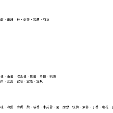
・蘭・荼縻・桂・薔薇・茉莉・芍薬
夜便・汲便・灌園便・樵便・吟便・眺便
宜雨・宜風・宜暁・宜陰・宜晩
・桂・海棠・躑躅・棃・瑞香・木芙蓉・菊・酴醿・蝋梅・素馨・丁香・瓊花・