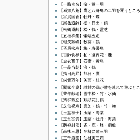
【一路功名】柳・鷺一羽
【威振八荒】鷹と八哥鳥の二羽を逐うとこ
【富貴国香】牡丹・蝶
【嵩岳遐齢】松・日出・鶴
【松鶴遐齢】松・鶴・霊芝
【五福祥集】蝙蝠五疋
【朝天鶏鳴】秋葵・鶏
【斉眉松寿】梅・寿帯鳥
【百齢食禄】柏・凌宵花・鹿
【金衣百子】石榴・黄鳥
【一品当朝】浪・鶴
【指日高昇】旭日・鷹
【栄貴万年】芙蓉・桂花
【闔家全慶】雌雄の鶏が雛を連れて遊ぶと
【豊年献瑞】雪中松・竹・水仙
【鶏群鶴立】鶏頭花に鶴
【芝仙祝寿】霊芝・鶴・竹・梅
【玉堂福子】玉蘭・海棠
【玉堂富貴】玉蘭・牡丹・海棠
【爵禄封侯】雀・鹿・蜂・獼猴
【疎柳三思】冬柳に鷺三羽
【三千歳図】仙桃実三顆