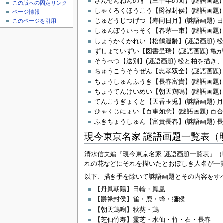
さんぜんねんのず【三千年の図】(謎語画題
この版への固定リンク
しゃくろくほうこう【爵禄封侯】(謎語画題
ページ情報
じゅどうじつげつ【寿同日月】(謎語画題) 
このページを引用
しゅんぼういっそく【春茅一束】(謎語画題)
しょうかくかれい【松鶴遐齢】(謎語画題) 
ずしょていずい【図書呈瑞】(謎語画題) 亀
そうべつ【送別】(謎語画題) 松と柏を描
ちゅうこうそうぜん【忠孝双全】(謎語画題
ちょうしゅんふうき【長春富貴】(謎語画題)
ちょうてんけいめい【朝天鶏鳴】(謎語画題
てんこうぎょくと【天香玉兎】(謎語画題) 月
ひゃくじにょい【百事如意】(謎語画題) 百
ふきちょうしゅん【富貴長春】(謎語画題) 
現今東京名家 謎語画題一覧表（
清水信夫編『現今東京名家 謎語画題一覧表』
れの花などにそれを描いたとおぼしき人名が一
以下、描き手を除いて謎語画題とその内容をす
【丹鳳朝陽】日輪・鳳凰
【爵禄封侯】雀・鹿・蜂・獼猴
【朝天鶏鳴】秋葵・鶏
【芝仙竹寿】霊芝・水仙・竹・石・長春