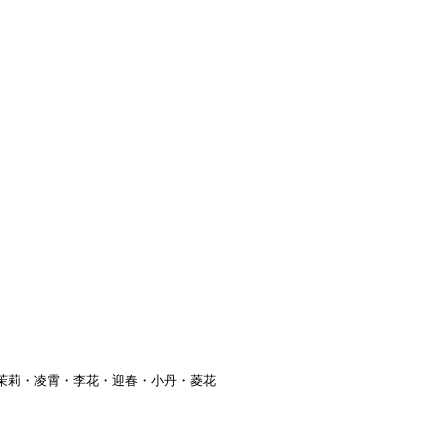
茉莉・凌霄・李花・迎春・小丹・菱花