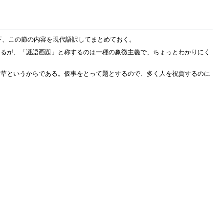
下、この節の内容を現代語訳してまとめておく。
あるが、「謎語画題」と称するのは一種の象徴主義で、ちょっとわかりにく
貴草というからである。仮事をとって題とするので、多く人を祝賀するのに