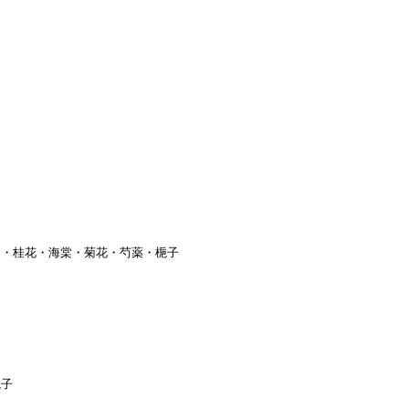
莉・桂花・海棠・菊花・芍薬・梔子
梔子