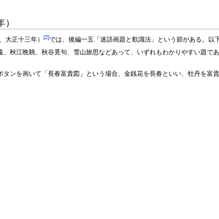
年）
[2]
、大正十三年）
では、後編一五「迷語画題と歎識法」という節がある。以
遠、秋江晩眺、秋谷覓句、雪山旅思などあって、いずれもわかりやすい題で
ボタンを画いて「長春富貴図」という場合、金銭花を長春といい、牡丹を富