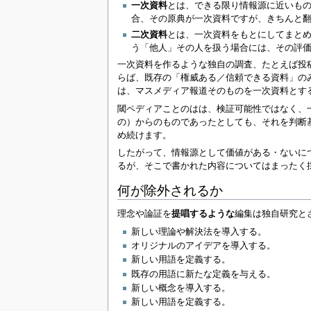
一次資料
とは、できる限り情報源に近いも
合、その原典が一次資料ですが、きちんと
二次資料
とは、一次資料をもとにしてまと
う「他人」その人を扱う場合には、その評
一次資料を作るような独自の調査、たとえば投
らば、既存の「権威ある／信頼できる資料」の
は、マスメディア報道そのものを一次資料とす
閾ペディアことのはは、検証可能性ではなく、
の）からのものであったとしても、それを判断
め続けます。
したがって、情報源として価値がある・ないに
るが、そこで書かれた内容についてはまったく
何が除外されるか
理念や論証を
提唱するような
編集は独自研究と
新しい理論や解決法を導入する。
オリジナルのアイデアを導入する。
新しい用語を定義する。
既存の用語に新たな定義を与える。
新しい概念を導入する。
新しい用語を定義する。