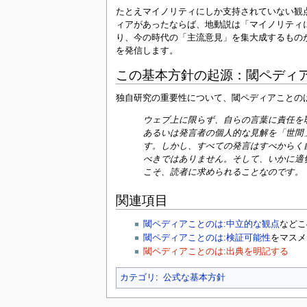
たとえマイノリティにしか支持されていない観
ィアがあったならば、地動説は「マイノリティ
り、今の時代の「主流意見」を集大成するもの
を発信します。
この基本方針の起源：閾ペディ
独自研究の重要性について、閾ペディアことの
ウェブ上に限らず、自らの言葉に責任を
あるいは発言者の個人的な見解を「世間
す。しかし、すべての発言はすべからく
べきではありません。そして、いかに適
こそ、読者に求められることなのです。
関連項目
閾ペディアことのは:中立的な観点
などこ
閾ペディアことのは:検証可能性
をマスメ
閾ペディアことのは:出典を明記する
カテゴリ
:
公式な基本方針