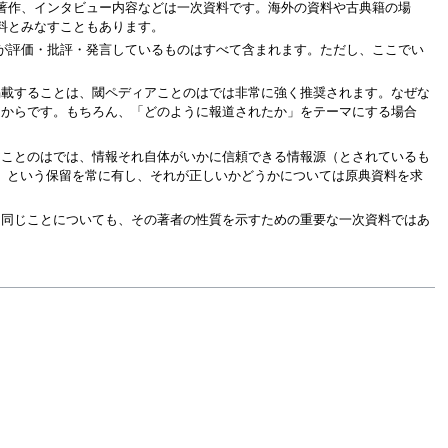
著作、インタビュー内容などは一次資料です。海外の資料や古典籍の場
料とみなすこともあります。
が評価・批評・発言しているものはすべて含まれます。ただし、ここでい
掲載することは、閾ペディアことのはでは非常に強く推奨されます。なぜな
るからです。もちろん、「どのように報道されたか」をテーマにする場合
アことのはでは、情報それ自体がいかに信頼できる情報源（とされているも
た」という保留を常に有し、それが正しいかどうかについては原典資料を求
る同じことについても、その著者の性質を示すための重要な一次資料ではあ
。