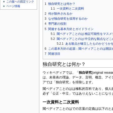
この版への固定リンク
1
独自研究とは何か？
ページ情報
1.1
一次資料と二次資料
2
何が除外されるか
3
なぜ独自研究を採用するのか
4
専門家の役割
5
関連する基本方針とガイドライン
5.1
閾ペディアことのは:検証可能性をマスメ
5.2
閾ペディアことのは:中立的な観点などこ
5.2.1
ある観点が確立したものかどうか
6
この基本方針の起源：閾ペディアことのは開設
7
関連項目
独自研究とは何か？
ウィキペディアでは、「
独自研究
(origin
は、未発表の理論、データ、言明、概念、アイ
アでは「独自研究」を排除します。
閾ペディアことのはは極私的百科であり、個人
必ず「公正・中立」ではありえないことになり
一次資料と二次資料
閾ペディアことのはでの言葉の定義は以下のと