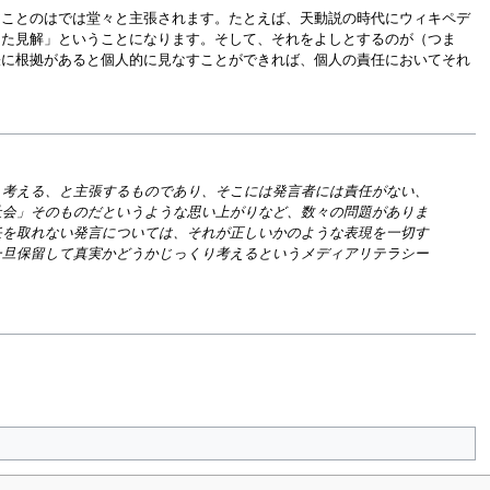
アことのはでは堂々と主張されます。たとえば、天動説の時代にウィキペデ
った見解」ということになります。そして、それをよしとするのが（つま
張に根拠があると個人的に見なすことができれば、個人の責任においてそれ
う考える、と主張するものであり、そこには発言者には責任がない、
社会」そのものだというような思い上がりなど、数々の問題がありま
任を取れない発言については、それが正しいかのような表現を一切す
一旦保留して真実かどうかじっくり考えるというメディアリテラシー