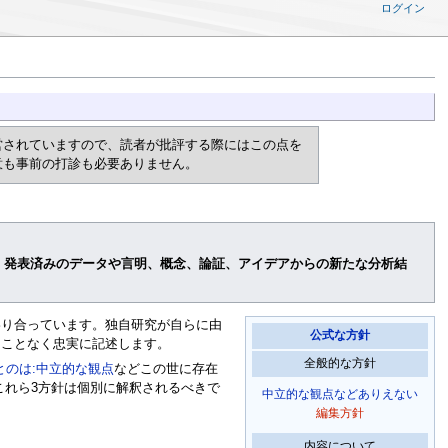
ログイン
営されていますので、読者が批評する際にはこの点を
意も事前の打診も必要ありません。
、発表済みのデータや言明、概念、論証、アイデアからの新たな分析結
わり合っています。独自研究が自らに由
公式な方針
ることなく忠実に記述します。
全般的な方針
とのは:中立的な観点
などこの世に存在
これら3方針は個別に解釈されるべきで
中立的な観点などありえない
編集方針
内容について