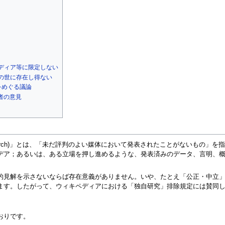
ディア等に限定しない
の世に存在し得ない
をめぐる議論
者の意見
al research)」とは、「未だ評判のよい媒体において発表されたことがない
デア；あるいは、ある立場を押し進めるような、発表済みのデータ、言明、
的見解を示さないならば存在意義がありません。いや、たとえ「公正・中立
ます。したがって、ウィキペディアにおける「独自研究」排除規定には賛同
おりです。