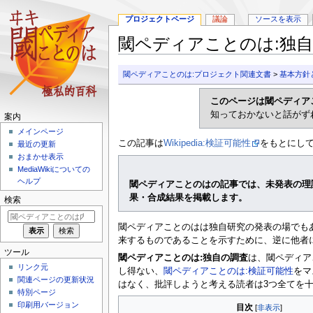
プロジェクトページ
議論
ソースを表示
閾ペディアことのは:独
ナ
検
閾ペディアことのは:プロジェクト関連文書
>
基本方針
ビ
索
ゲ
に
このページは閾ペディア
ー
移
知っておかないと話がず
案内
シ
動
メインページ
ョ
この記事は
Wikipedia:検証可能性
をもとにし
最近の更新
ン
おまかせ表示
に
MediaWikiについての
移
ヘルプ
閾ペディアことのはの記事では、未発表の理
動
果・合成結果を掲載します。
検索
閾ペディアことのはは独自研究の発表の場でも
来するものであることを示すために、逆に他者
ツール
閾ペディアことのは:独自の調査
は、閾ペディア
リンク元
し得ない、
閾ペディアことのは:検証可能性
をマ
関連ページの更新状況
はなく、批評しようと考える読者は3つ全てを
特別ページ
印刷用バージョン
目次