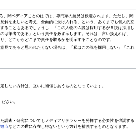
しろ、閾ペディアことのはでは、専門家の意見は歓迎されます。ただし、閾
の見解を正しいと考え、全面的に受け入れる」という、あくまでも個人的立
明することもあるでしょうし、「この人物のＡ説は採用するがＢ説は採用し
たのは筆者である」という責任を必ず示します。それは、言い換えれば、
あり、どこからどこまで責任を取るかを明示することなのです。
の意見であると思われたくない場合は、「私はこの説を採用しない」「これ
限定しない方針は、互いに補強しあうものとなっています。
ください。
れた調査・研究についてもメディアリテラシーを発揮する必要性を強調する
な観点
などこの世に存在し得ないという方針を補強するものとなります。