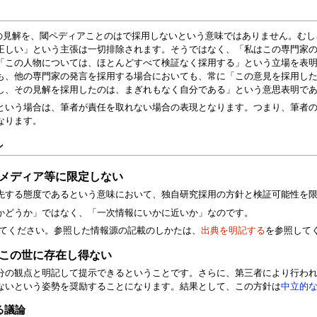
家の見解を、閾ペディアことのはで採用しないという意味ではありません。む
正しい」という主張は一切排除されます。そうではなく、「私はこの専門家
「この人物については、ほとんどすべて検証なく採用する」という立場を表
も、他の専門家の発言を採用する場合においても、常に「この意見を採用し
し、その見解を採用したのは、まぎれもなく自分である」という意思表明で
という場合は、筆者が責任を取れない場合の表現となります。つまり、筆者
なります。
ン
メディア等に限定しない
先する態度であるという意味において、独自研究採用の方針と検証可能性を
かどうか」ではなく、「一次情報にいかに近いか」なのです。
てください。参照した情報源の記載のしかたは、
出典を明記する
を参照して
この世に存在し得ない
分の観点と明記して提示できるということです。さらに、第三者により行わ
ないという姿勢を奨励することになります。結果として、この方針は
中立的
る議論