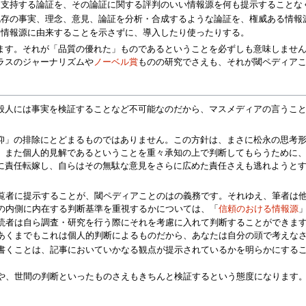
は支持する論証を、その論証に関する評判のいい情報源を何も提示することな
既存の事実、理念、意見、論証を分析・合成するような論証を、権威ある情報
る情報源に由来することを示さずに、導入したり使ったりする。
ます。それが「品質の優れた」ものであるということを必ずしも意味しませ
ラスのジャーナリズムや
ノーベル賞
ものの研究でさえも、それが閾ペディア
般人には事実を検証することなど不可能なのだから、マスメディアの言うこ
仰」の排除にとどまるものではありません。この方針は、まさに松永の思考
、また個人的見解であるということを重々承知の上で判断してもらうために
に責任転嫁し、自らはその無駄な意見をさらに広めた責任さえも逃れようと
覧者に提示することが、閾ペディアことのはの義務です。それゆえ、筆者は
の内側に内在する判断基準を重視するかについては、「
信頼のおける情報源
読者は自ら調査・研究を行う際にそれを考慮に入れて判断することができま
あくまでもこれは個人的判断によるものだから、あなたは自分の頭で考えな
書くことは、記事においていかなる観点が提示されているかを明らかにする
。
や、世間の判断といったものさえもきちんと検証するという態度になります