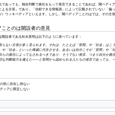
点であっても、独自判断で責任をもって発言できることであれば、閾ペディ
による主張」であり、「信頼できる情報源」によって記載されていない「偏
が）ウィキペディアといえます。しかし、閾ペディアことのはでは、その主
アことのは開設者の意見
は開設者である松永英明は以下のように述べています：
取らない主張が多く見られます。それは、たとえば「世間」や「社会」はこ
」や「社会」といった権威に代弁させる、あるいは自分こそが「世間」や「
自らの責任によってなされるべきであり、そうでない発言、つまり自分が責
切な判断能力を備えた――と世間から認められる人たちの発言であっても、
の世に存在し得ない
ディアに限定しない