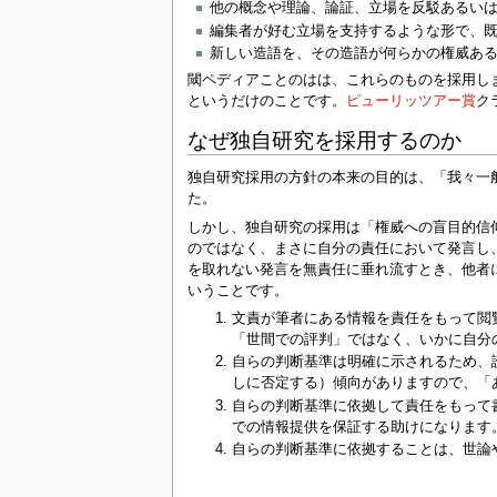
他の概念や理論、論証、立場を反駁あるい
編集者が好む立場を支持するような形で、
新しい造語を、その造語が何らかの権威あ
閾ペディアことのはは、これらのものを採用し
というだけのことです。
ピューリッツアー賞
ク
なぜ独自研究を採用するのか
独自研究採用の方針の本来の目的は、「我々一
た。
しかし、独自研究の採用は「権威への盲目的信
のではなく、まさに自分の責任において発言し
を取れない発言を無責任に垂れ流すとき、他者
いうことです。
文責が筆者にある情報を責任をもって閲
「世間での評判」ではなく、いかに自分
自らの判断基準は明確に示されるため、
しに否定する）傾向がありますので、「
自らの判断基準に依拠して責任をもって
での情報提供を保証する助けになります
自らの判断基準に依拠することは、世論