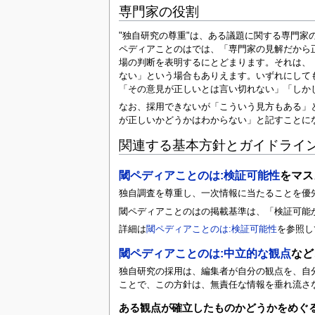
専門家の役割
"独自研究の尊重"は、ある議題に関する専門
ペディアことのはでは、「専門家の見解だから
場の判断を表明するにとどまります。それは、
ない」という場合もありえます。いずれにして
「その意見が正しいとは言い切れない」「しか
なお、採用できないが「こういう見方もある」
が正しいかどうかはわからない」と記すことに
関連する基本方針とガイドライ
閾ペディアことのは:検証可能性
をマス
独自調査を尊重し、一次情報に当たることを優
閾ペディアことのはの掲載基準は、「検証可能
詳細は
閾ペディアことのは:検証可能性
を参照し
閾ペディアことのは:中立的な観点
など
独自研究の採用は、編集者が自分の観点を、自
ことで、この方針は、無責任な情報を垂れ流さ
ある観点が確立したものかどうかをめぐ