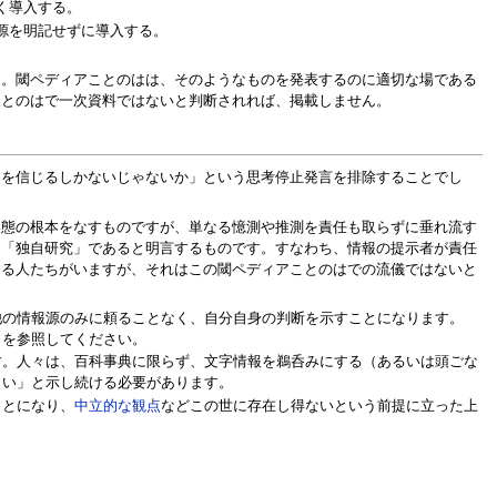
く導入する。
源を明記せずに導入する。
ん。閾ペディアことのはは、そのようなものを発表するのに適切な場である
ことのはで一次資料ではないと判断されれば、掲載しません。
とを信じるしかないじゃないか」という思考停止発言を排除することでし
形態の根本をなすものですが、単なる憶測や推測を責任も取らずに垂れ流す
、「独自研究」であると明言するものです。すなわち、情報の提示者が責任
する人たちがいますが、それはこの閾ペディアことのはでの流儀ではないと
他の情報源のみに頼ることなく、自分自身の判断を示すことになります。
」を参照してください。
す。人々は、百科事典に限らず、文字情報を鵜呑みにする（あるいは頭ごな
さい」と示し続ける必要があります。
ことになり、
中立的な観点
などこの世に存在し得ないという前提に立った上
。