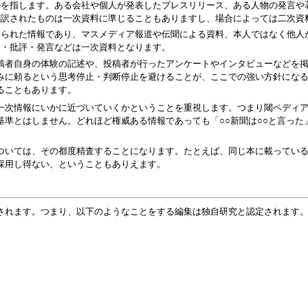
のを指します。ある会社や個人が発表したプレスリリース、ある人物の発言や
翻訳されたものは一次資料に準じることもありますし、場合によっては二次資
められた情報であり、マスメディア報道や伝聞による資料、本人ではなく他人
価・批評・発言などは一次資料となります。
稿者自身の体験の記述や、投稿者が行ったアンケートやインタビューなどを
みに頼るという思考停止・判断停止を避けることが、ここでの強い方針にな
ることもあります。
一次情報にいかに近づいていくかということを重視します。つまり閾ペディ
基準とはしません。どれほど権威ある情報であっても「○○新聞は○○と言っ
ついては、その都度精査することになります。たとえば、同じ本に載ってい
採用し得ない、ということもありえます。
されます。つまり、以下のようなことをする編集は独自研究と認定されます