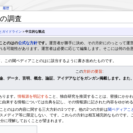
履歴
自の調査
とガイドライン
>
中立的な観点
ことのはの
公式な方針
です。
運営者が勝手に決め、その方針にのっとって運
れる可能性があります。運営者は必要に応じて編集します。そこには何の合
て、この閾ペディアことのはに該当するように書き改めたものです。
この
方針の要旨
:
論、データ、言明、概念、論証、アイデアなどをガンガン掲載します。また
あります。
情報源を明記する
こと、独自研究を推奨することは、密接にかか
に由来する情報については出典を記し、その情報源に記された内容をゆがめ
ことのはの内容に関する三大方針の1つです。他の2つの方針は
閾ペディアこ
スメディア等に限定しない、です。これらの方針は相互補完的なものです。
十分に理解しておくことが望まれます。