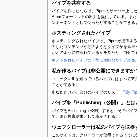
パイプを共有する
パイプを作ったならば、Pipesのサーバー上にセー
Atomフォーマットの出力を提供している。
ンポーネントとして使ったりすることができる
ホスティングされたパイプ
ホスティングされたパイプは、Pipesが提供
力したコンテンツがどのようなタイプかを素早
がどのように作られているかを見たり、自分で
ホストされたパイプの非常に単純なサンプル
私が作るパイプは非公開にできますか
ユニークURLを知っているパイプにはすべて
ことができる。
あなた
だけが、自分のパイプのリスト（"
My Pi
パイプを「Publishing（公開）」
パイプをPublishing（公開）すると、そのパ
て、また検索結果として表示される。
ウェブクローラーは私のパイプを取得
このサイトは、クローラーが取得できるようになっ