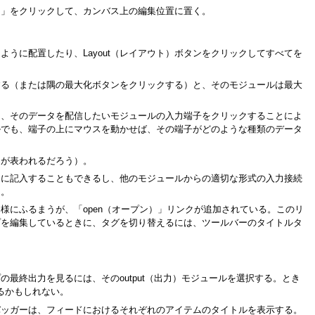
＋」をクリックして、カンバス上の編集位置に置く。
うに配置したり、Layout（レイアウト）ボタンをクリックしてすべてを
する（または隅の最大化ボタンをクリックする）と、そのモジュールは最大
し、そのデータを配信したいモジュールの入力端子をクリックすることによ
ルでも、端子の上にマウスを動かせば、その端子がどのような種類のデータ
ンが表われるだろう）。
うに記入することもできるし、他のモジュールからの適切な形式の入力接続
う。
にふるまうが、「open（オープン）」リンクが追加されている。このリ
プを編集しているときに、タグを切り替えるには、ツールバーのタイトルタ
最終出力を見るには、そのoutput（出力）モジュールを選択する。とき
るかもしれない。
バッガーは、フィードにおけるそれぞれのアイテムのタイトルを表示する。