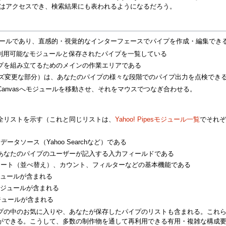
ラーはアクセスでき、検索結果にも表われるようになるだろう。
ーサリングツールであり、直感的・視覚的なインターフェースでパイプを作成・編集
利用可能なモジュールと保存されたパイプを一覧している
プを組み立てるためのメインの作業エリアである
ズ変更な部分）は、あなたのパイプの様々な段階でのパイプ出力を点検でき
らCanvasへモジュールを移動させ、それをマウスでつなぎ合わせる。
全リストを示す（これと同じリストは、
Yahoo! Pipesモジュール一覧
でそれぞ
ータソース（Yahoo Searchなど）である
あなたのパイプのユーザーが記入する入力フィールドである
ch、ソート（並べ替え）、カウント、フィルターなどの基本機能である
ジュールが含まれる
ジュールが含まれる
ジュールが含まれる
プの中のお気に入りや、あなたが保存したパイプのリストも含まれる。これ
ができる。こうして、多数の制作物を通して再利用できる有用・複雑な構成