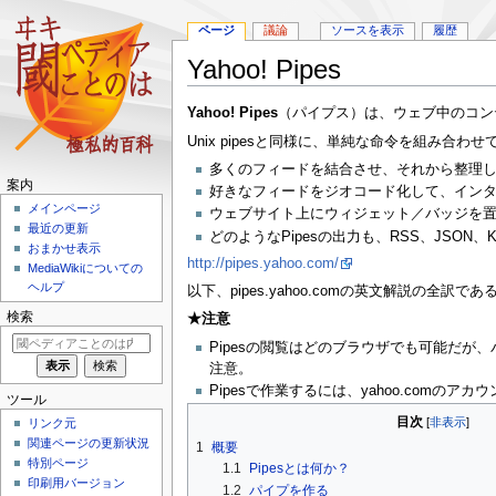
ページ
議論
ソースを表示
履歴
Yahoo! Pipes
ナ
検
Yahoo! Pipes
（パイプス）は、ウェブ中のコン
ビ
索
Unix pipesと同様に、単純な命令を組み合
ゲ
に
多くのフィードを結合させ、それから整理
ー
移
案内
好きなフィードをジオコード化して、イン
シ
動
メインページ
ウェブサイト上にウィジェット／バッジを
ョ
最近の更新
どのようなPipesの出力も、RSS、JSON
ン
おまかせ表示
に
http://pipes.yahoo.com/
MediaWikiについての
移
ヘルプ
以下、pipes.yahoo.comの英文解説の全訳
動
検索
★注意
Pipesの閲覧はどのブラウザでも可能だが、パイ
注意。
Pipesで作業するには、yahoo.comのア
ツール
目次
リンク元
関連ページの更新状況
1
概要
特別ページ
1.1
Pipesとは何か？
印刷用バージョン
1.2
パイプを作る