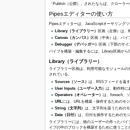
「Publish（公開）」されたならば、クロー
Pipesエディターの使い方
Pipesエディターは、JavaScriptオ
Library（ライブラリー）
区画（左側）は、
Canvas（カンバス）
区画（中央）は、パイ
Debugger（デバッガー）
区画（下部のサイ
パイプを構築・編集するには、Library区画か
Library（ライブラリー）
ライブラリー区画は、利用可能なモジュールの
されている。
Sources（ソース）
は、RSSフィードを返すデ
User Inputs（ユーザー入力）
は、動作時に
Operators（オペレーター）
は、forea
URL
には、URLを構築・操作するためのモ
String（文字列）
は、文字列を扱うためのモ
Date（日付）
は、日付を操作するためのモ
ライブラリーには、他のユーザーの作ったパイ
イプの中のブロックを構築するために使うこと