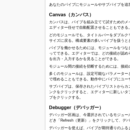
あなたのパイプにモジュールやサブパイプを追
Canvas（カンバス）
カンバスは、パイプを組み立てて試すためのメイ
エディター任せで自動配置させることもできる
どのモジュールでも、タイトルバーをダブルク
サイズに戻る。構成要素の多いパイプを扱うと
パイプを働かせるためには、モジュールをつな
ってできる。エディターでは、どの接続が認め
を出力・入力するかを見ることができる。
モジュール間の接続を切断するためには、接続
多くのモジュールは、設定可能なパラメーター
で埋めることもできる。動作中にパイプにユー
サブパイプは、保存されたパイプリストからカ
ンクをクリックすると、エディターに新しいタ
ブをクリックする。
Debugger（デバッガー）
デバッガー区画は、今選択されているモジュール
どき「Refresh（更新）」をクリックして
デバッガーを使えば、パイプが期待通りのふる