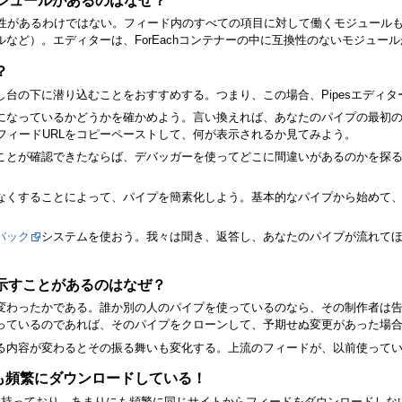
互換性があるわけではない。フィード内のすべての項目に対して働くモジュールもあ
など）。エディターは、ForEachコンテナーの中に互換性のないモジュー
？
台の下に潜り込むことをおすすめする。つまり、この場合、Pipesエディ
になっているかどうかを確かめよう。言い換えれば、あなたのパイプの最初
フィードURLをコピーペーストして、何が表示されるか見てみよう。
ことが確認できたならば、デバッガーを使ってどこに間違いがあるのかを探
なくすることによって、パイプを簡素化しよう。基本的なパイプから始めて
バック
システムを使おう。我々は聞き、返答し、あなたのパイプが流れて
示すことがあるのはなぜ？
変わったかである。誰か別の人のパイプを使っているのなら、その制作者は
っているのであれば、そのパイプをクローンして、予期せぬ変更があった場
る内容が変わるとその振る舞いも変化する。上流のフィードが、以前使って
にも頻繁にダウンロードしている！