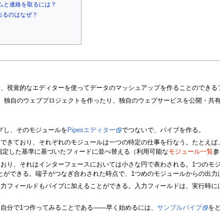
ームと連絡を取るには？
s」が出るのはなぜ？
編し、視覚的なエディターを使ってデータのマッシュアップを作ることのでき
しに、独自のウェブプロジェクトを作ったり、独自のウェブサービスを公開・共
グし、そのモジュールを
Pipesエディター
でつないで、パイプを作る。
できており、それぞれのモジュールは一つの特定の仕事を行なう。たとえば、F
で指定した基準に基づいたフィードに並べ替える（利用可能な
モジュール一覧
参
ており、それはインターフェースにおいては小さな円で表わされる。1つのモ
とができる。端子がつなぎ合わされた時点で、1つめのモジュールからの出力
ー入力フィールドもパイプに加えることができる。入力フィールドは、実行時
は、自分で1つ作ってみることである――早く始めるには、
サンプルパイプ
を