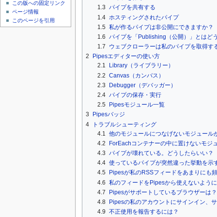
この版への固定リンク
1.3
パイプを共有する
ページ情報
1.4
ホスティングされたパイプ
このページを引用
1.5
私が作るパイプは非公開にできますか？
1.6
パイプを「Publishing（公開）」とは
1.7
ウェブクローラーは私のパイプを取得す
2
Pipesエディターの使い方
2.1
Library（ライブラリー）
2.2
Canvas（カンバス）
2.3
Debugger（デバッガー）
2.4
パイプの保存・実行
2.5
Pipesモジュール一覧
3
Pipesバッジ
4
トラブルシューティング
4.1
他のモジュールにつなげないモジュール
4.2
ForEachコンテナーの中に置けないモ
4.3
パイプが壊れている。どうしたらいい？
4.4
使っているパイプが突然違った挙動を示
4.5
Pipesが私のRSSフィードをあまりに
4.6
私のフィードをPipesから使えないよう
4.7
Pipesがサポートしているブラウザーは？
4.8
Pipesの私のアカウントにサインイン、
4.9
不正使用を報告するには？