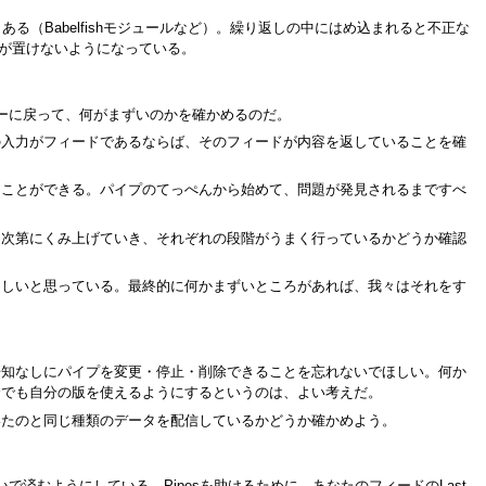
る（Babelfishモジュールなど）。繰り返しの中にはめ込まれると不正な
ルが置けないようになっている。
ターに戻って、何がまずいのかを確かめるのだ。
の入力がフィードであるならば、そのフィードが内容を返していることを確
ることができる。パイプのてっぺんから始めて、問題が発見されるまですべ
、次第にくみ上げていき、それぞれの段階がうまく行っているかどうか確認
ほしいと思っている。最終的に何かまずいところがあれば、我々はそれをす
告知なしにパイプを変更・停止・削除できることを忘れないでほしい。何か
合でも自分の版を使えるようにするというのは、よい考えだ。
いたのと同じ種類のデータを配信しているかどうか確かめよう。