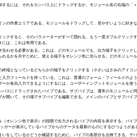
加するには、それをカンバス上にドラッグするか、モジュール名の右端の「
ンの作業エリアである。モジュールをドラッグして、見やすいように好きなよ
。
リックすると、そのパラメーターがすべて隠れる。もう一度ダブルクリック
きには、これは有用である。
ぎ合わせる必要がある。これは、どのモジュールでも、出力端子をクリック
られるかを示すために、使える端子をオレンジ色に光らせる。どのモジュー
の終端となっているどちらかの端子をクリックする（小さいはさみのアイコ
と入力フィールドを持っている。これは、普通のフォーム・フィールドのよ
ザーが各自入力できるようにするには、ユーザーインプットモジュールを使
ンバスにドラッグされたパイプである。サブパイプは、通常のモジュールと同様
ブが開いて、その場でサブパイプを編集できる。メインのパイプとサブパイ
（オレンジ色で表示）の段階で出力されるパイプの内容を表示する。パイプの
、デバッガーが表示しているパイプからのデータを最新のものにするひつようがあ
まいをしているかどうか確認するために、パイプの各部分を点検できる。デ