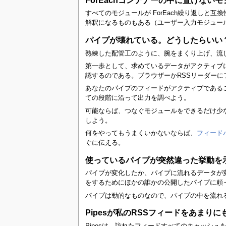
すべてのモジュールが ForEach繰り返しと
解釈になるものもある（ユーザー入力モジュール
パイプが壊れている。どうしたらいい
熟練した配管工のように、腕をまくり上げ、流し
第一歩として、求めているデータがアクティブ
認するのである。ブラウザーかRSSリーダーに
あなたのパイプのフィードがアクティブである
ての段階に沿って出力を調べよう。
可能ならば、つなぐモジュールをできるだけ少
しよう。
何をやってもうまくいかないならば、
フィード
ぐに伝える。
使っているパイプが突然違った挙動を
パイプが変化したか、パイプに流れるデータが
をするためにほかの誰かの公開したパイプに頼
パイプは動的なものなので、パイプの中を流れ
Pipesが私のRSSフィードをあまり