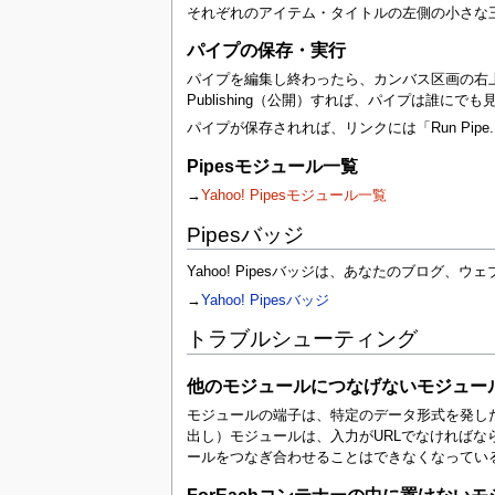
それぞれのアイテム・タイトルの左側の小さな
パイプの保存・実行
パイプを編集し終わったら、カンバス区画の右
Publishing（公開）すれば、パイプは誰
パイプが保存されれば、リンクには「Run Pip
Pipesモジュール一覧
→
Yahoo! Pipesモジュール一覧
Pipesバッジ
Yahoo! Pipesバッジは、あなたのブログ、
→
Yahoo! Pipesバッジ
トラブルシューティング
他のモジュールにつなげないモジュー
モジュールの端子は、特定のデータ形式を発した
出し）モジュールは、入力がURLでなければ
ールをつなぎ合わせることはできなくなってい
ForEachコンテナーの中に置けない