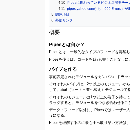
4.10
Pipesに携わっているビジネス開発チ
4.11
pipes.yahoo.comから「999 Error
5
関連項目
6
外部リンク
概要
Pipesとは何か？
Pipesとは、一般的なタイプのフィードを再
Pipesを使えば、コードを1行も書くことな
パイプを作る
事前設定されたモジュールをカンバスにドラッ
それぞれのパイプは、2つ以上のモジュールから
して、Sort（ソート＝並べ替え）モジュール
それぞれのモジュールは1つ以上の端子を持っ
ラッグすると、モジュールをつなぎ合わせるこ
データ・フィード以外に、Pipesではユーザ
うになる。
Pipesを理解するのに最も手っ取り早い方法