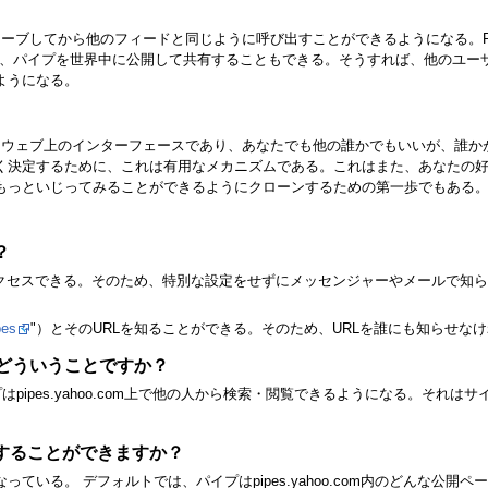
ブしてから他のフィードと同じように呼び出すことができるようになる。Pipesでは
また、パイプを世界中に公開して共有することもできる。そうすれば、他のユ
ようになる。
するウェブ上のインターフェースであり、あなたでも他の誰かでもいいが、誰
く決定するために、これは有用なメカニズムである。これはまた、あなたの好
もっといじってみることができるようにクローンするための第一歩でもある
。
？
アクセスできる。そのため、特別な設定をせずにメッセンジャーやメールで知
pes
"）とそのURLを知ることができる。そのため、URLを誰にも知らせな
とはどういうことですか？
イプはpipes.yahoo.com上で他の人から検索・閲覧できるようになる。そ
することができますか？
ている。 デフォルトでは、パイプはpipes.yahoo.com内のどんな公