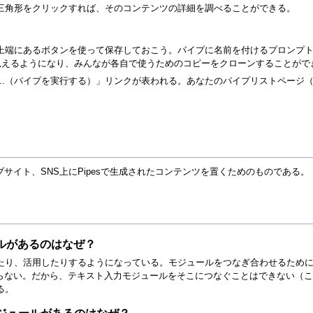
三角形をクリックすれば、そのコンテンツの詳細を調べることができる。
上端にあるボタンを使って保存しておこう。パイプに名前を付けるプロンプ
にでも見えるようになり、みんなが各自で使うためのコピーをクローンすることが
e...（パイプを実行する）」リンクが表われる。あなたのパイプリストページ（"
ウェブサイト、SNS上にPipesで生成されたコンテンツを置くためのものである。
ルがあるのはなぜ？
り、活用したりするようになっている。モジュールをつなぎ合わせるためには
ならない。だから、テキスト入力モジュールをそこにつなぐことはできない（
る。
モジュールがあるのはなぜ？