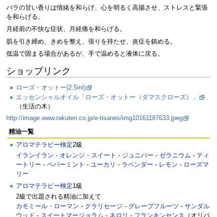
バラの甘い香りは情緒を和らげ、心を明るく高揚させ、ストレスと緊張
を和らげる。
月経前の不快な症状、月経痛を和らげる。
肌を引き締め、きめを整え、張りを持たせ、炎症を鎮める。
低温で固まる場合があるが、手で温めると液体に戻る。
ショップリンク
ローズ・オットー(2.5ml)
エッセンシャルオイル「ローズ・オットー（ダマスクローズ）」
（生活の木）
http://image.www.rakuten.co.jp/e-tisanes/img10161187633.jpeg
精油一覧
アロマテラピー検定
2級
イランイラン
-
オレンジ・スイート
-
ジュニパー
-
ゼラニウム
-
ティ
ートリー
-
ペパーミント
-
ユーカリ
-
ラベンダー
-
レモン
-
ローズマ
リー
アロマテラピー検定
1級
2級で出題される精油に加えて
カモミール・ローマン
-
クラリセージ
-
グレープフルーツ
-
サンダル
ウッド
-
スイートマージョラム
-
ネロリ
-
フランキンセンス
（オリバ