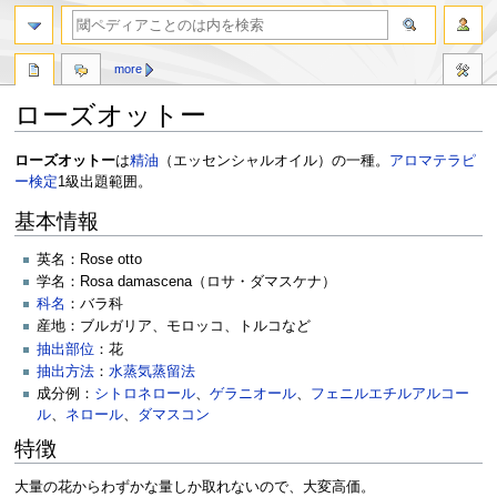
more
ローズオットー
ナ
検
ローズオットー
は
精油
（エッセンシャルオイル）の一種。
アロマテラピ
ビ
索
ー検定
1級出題範囲。
ゲ
に
基本情報
ー
移
シ
動
英名：Rose otto
ョ
学名：Rosa damascena（ロサ・ダマスケナ）
ン
科名
：バラ科
に
産地：ブルガリア、モロッコ、トルコなど
移
抽出部位
：花
動
抽出方法
：
水蒸気蒸留法
成分例：
シトロネロール
、
ゲラニオール
、
フェニルエチルアルコー
ル
、
ネロール
、
ダマスコン
特徴
大量の花からわずかな量しか取れないので、大変高価。