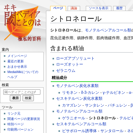
ページ
議論
ソースを表示
履歴
シトロネロール
ナ
検
シトロネロール
は、
モノテルペンアルコール類
ビ
索
昆虫忌避作用、鎮静作用、筋肉弛緩作用、血圧
ゲ
に
ー
移
含まれる精油
案内
シ
動
メインページ
ョ
ローズアブソリュート
最近の更新
ン
ローズオットー
おまかせ表示
に
ゼラニウム
MediaWikiについての
移
ヘルプ
精油成分
動
検索
モノテルペン炭化水素類
リモネン
-
δ-3-カレン
-
γ-テルピネン
-
α
セスキテルペン炭化水素類
カマズレン
-
サンタレン
-
パチュレン
-
ツール
モノテルペンアルコール類
リンク元
ゲラニオール
-
シトロネロール
-
テルピネ
関連ページの更新状況
セスキテルペンアルコール類
特別ページ
印刷用バージョン
ビサボロール誘導体
-
サンタロール
-
ネ