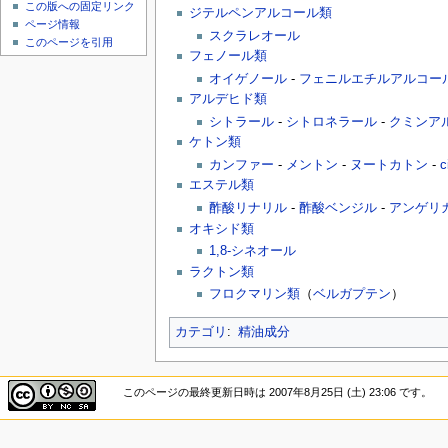
この版への固定リンク
ジテルペンアルコール類
ページ情報
スクラレオール
このページを引用
フェノール類
オイゲノール
-
フェニルエチルアルコー
アルデヒド類
シトラール
-
シトロネラール
-
クミンア
ケトン類
カンファー
-
メントン
-
ヌートカトン
-
エステル類
酢酸リナリル
-
酢酸ベンジル
-
アンゲリ
オキシド類
1,8-シネオール
ラクトン類
フロクマリン類
（
ベルガプテン
）
カテゴリ
:
精油成分
このページの最終更新日時は 2007年8月25日 (土) 23:06 です。