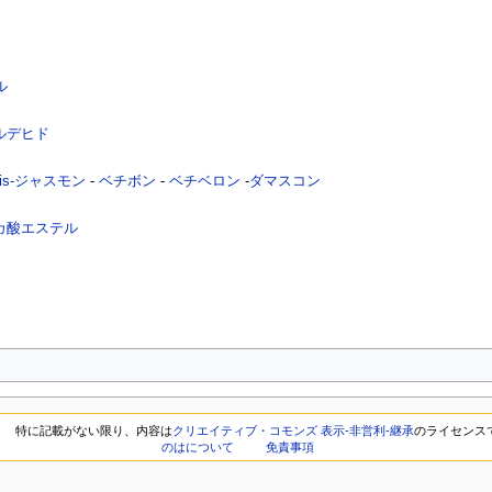
ル
ルデヒド
cis-ジャスモン
-
ベチボン
-
ベチベロン
-
ダマスコン
カ酸エステル
特に記載がない限り、内容は
クリエイティブ・コモンズ 表示-非営利-継承
のライセンス
のはについて
免責事項