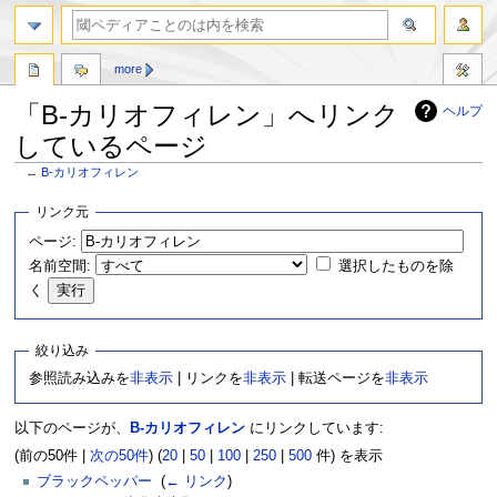
more
「Β-カリオフィレン」へリンク
ヘルプ
しているページ
←
Β-カリオフィレン
ナ
検
リンク元
ビ
索
ページ:
ゲ
に
名前空間:
選択したものを除
ー
移
シ
動
く
ョ
ン
絞り込み
に
移
参照読み込みを
非表示
| リンクを
非表示
| 転送ページを
非表示
動
以下のページが、
Β-カリオフィレン
にリンクしています:
(前の50件 |
次の50件
) (
20
|
50
|
100
|
250
|
500
件) を表示
ブラックペッパー
‎
(
← リンク
)