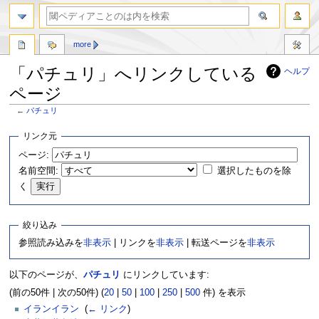
more
「パチュリ」へリンクしている
ヘルプ
ページ
←
パチュリ
ナ
検
リンク元
ビ
索
ページ:
ゲ
に
名前空間:
選択したものを除
ー
移
シ
動
く
ョ
ン
絞り込み
に
移
参照読み込みを
非表示
| リンクを
非表示
| 転送ページを
非表示
動
以下のページが、
パチュリ
にリンクしています:
(前の50件 | 次の50件) (
20
|
50
|
100
|
250
|
500
件) を表示
イランイラン
‎
(
← リンク
)