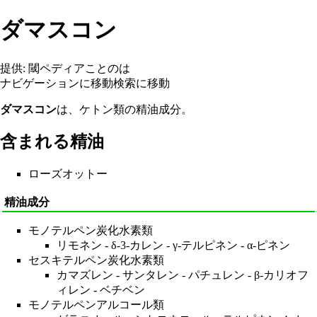
ダマスコン
提供: 閾ペディアことのは
ナビゲーションに移動
検索に移動
ダマスコン
は、
ケトン類
の精油成分。
含まれる精油
ローズオットー
精油成分
モノテルペン炭化水素類
リモネン
-
δ-3-カレン
-
γ-テルピネン
-
α-ピネン
セスキテルペン炭化水素類
カマズレン
-
サンタレン
-
パチュレン
-
β-カリオフ
ィレン
-
ベチベン
モノテルペンアルコール類