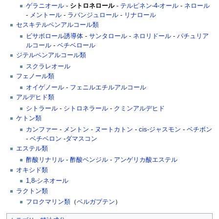
ゲラニオール
-
シトロネロール
-
テルピネン-4-オール
-
ネロール
-
メントール
-
ラバンジュロール
-
リナロール
セスキテルペンアルコール類
ビサボロール誘導体
-
サンタロール
-
ネロリドール
-
パチュリア
ルコール
-
ベチベロール
ジテルペンアルコール類
スクラレオール
フェノール類
オイゲノール
-
フェニルエチルアルコール
アルデヒド類
シトラール
-
シトロネラール
-
クミンアルデヒド
ケトン類
カンファー
-
メントン
-
ヌートカトン
-
cis-ジャスモン
-
ベチボン
-
ベチベロン
-
ダマスコン
エステル類
酢酸リナリル
-
酢酸ベンジル
-
アンゲリカ酸エステル
オキシド類
1,8-シネオール
ラクトン類
フロクマリン類
（
ベルガプテン
）