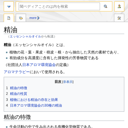
more
精油
（
エッセンシャルオイル
から転送）
ナ
検
精油
（エッセンシャルオイル）とは、
ビ
索
植物の花・葉・果皮・樹皮・根・から抽出した天然の素材であり、
ゲ
に
有効成分を高濃度に含有した揮発性の芳香物質である
ー
移
（社団法人
日本アロマ環境協会
の定義）
シ
動
ョ
アロマテラピー
において使用される。
ン
目次
に
1
精油の特徴
移
動
2
精油の性質
3
植物における精油の存在と効果
4
日本アロマ環境協会の30種の精油
精油の特徴
生命活動の中で生み出される有機化学物質である。