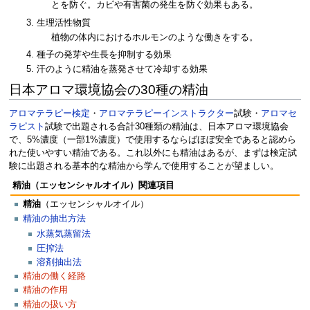
とを防ぐ。カビや有害菌の発生を防ぐ効果もある。
生理活性物質
植物の体内におけるホルモンのような働きをする。
種子の発芽や生長を抑制する効果
汗のように精油を蒸発させて冷却する効果
日本アロマ環境協会の30種の精油
アロマテラピー検定
・
アロマテラピーインストラクター
試験・
アロマセ
ラピスト
試験で出題される合計30種類の精油は、日本アロマ環境協会
で、5%濃度（一部1%濃度）で使用するならばほぼ安全であると認めら
れた使いやすい精油である。これ以外にも精油はあるが、まずは検定試
験に出題される基本的な精油から学んで使用することが望ましい。
精油
（エッセンシャルオイル）関連項目
精油
（エッセンシャルオイル）
精油の抽出方法
水蒸気蒸留法
圧搾法
溶剤抽出法
精油の働く経路
精油の作用
精油の扱い方