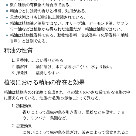
数百種類の有機物の混合液である。
精油ごとに独特の香りと機能、効用がある。
天然状態よりも100倍以上濃縮されている。
精油は植物油／油脂ではない。オリーブ油、アーモンド油、サフラ
ワー油などは植物から得られた油脂だが、精油は油脂ではない。
精油は植物性香料である。動物性香料、合成香料（化学香料・単離
香料）とは別である。
精油の性質
芳香性……よい香りがある
脂溶性……油に溶け、水には溶けにくい。水より軽い。
揮発性……蒸発しやすい
植物における精油の存在と効果
精油は植物内の分泌線で合成され、その近くの小さな袋である油胞の中
に蓄えられている。油胞の場所は植物によって異なる。
誘因効果
香りによって昆虫や鳥を引き寄せ、受粉などを促す。チョ
ウ、ミツバチ、鳥類など。
忌避効果
においによって虫や鳥を遠ざけ、苦みによって節食されるこ