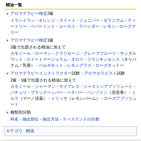
精油一覧
アロマテラピー検定
2級
イランイラン
-
オレンジ・スイート
-
ジュニパー
-
ゼラニウム
-
ティ
ートリー
-
ペパーミント
-
ユーカリ
-
ラベンダー
-
レモン
-
ローズマ
リー
アロマテラピー検定
1級
2級で出題される精油に加えて
カモミール・ローマン
-
クラリセージ
-
グレープフルーツ
-
サンダル
ウッド
-
スイートマージョラム
-
ネロリ
-
フランキンセンス
（オリバ
ナム／乳香） -
ベルガモット
-
レモングラス
-
ローズオットー
アロマテラピーインストラクター
試験・
アロマセラピスト
試験
2級・1級で出題される精油に加えて
カモミール・ジャーマン
-
サイプレス
-
ジャスミンアブソリュート
-
パチュリ
-
ブラックペッパー
-
ベチバー
-
ベンゾイン
（安息香） -
ミ
ルラ
（マー／没薬） -
メリッサ
（レモンバーム） -
ローズアブソリュ
ート
種類別分類
科名
-
抽出部位
-
抽出方法
-
ティスランドの分類
カテゴリ
:
精油