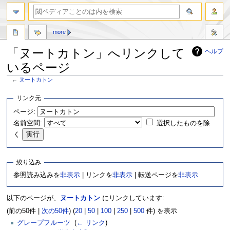
more
「ヌートカトン」へリンクして
ヘルプ
いるページ
←
ヌートカトン
ナ
検
リンク元
ビ
索
ページ:
ゲ
に
名前空間:
選択したものを除
ー
移
シ
動
く
ョ
ン
絞り込み
に
移
参照読み込みを
非表示
| リンクを
非表示
| 転送ページを
非表示
動
以下のページが、
ヌートカトン
にリンクしています:
(前の50件 |
次の50件
) (
20
|
50
|
100
|
250
|
500
件) を表示
グレープフルーツ
‎
(
← リンク
)