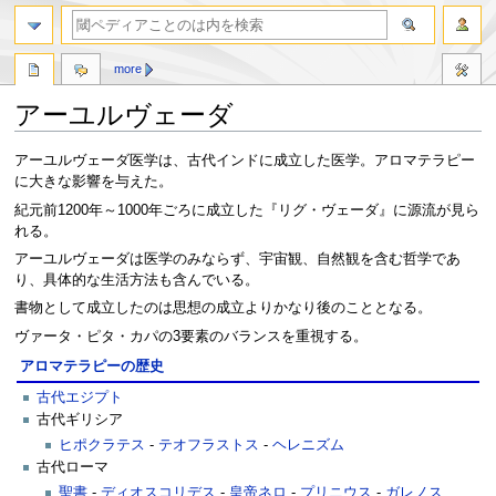
more
アーユルヴェーダ
ナ
検
アーユルヴェーダ医学は、古代インドに成立した医学。アロマテラピー
ビ
索
に大きな影響を与えた。
ゲ
に
紀元前1200年～1000年ごろに成立した『リグ・ヴェーダ』に源流が見ら
ー
移
れる。
シ
動
アーユルヴェーダは医学のみならず、宇宙観、自然観を含む哲学であ
ョ
り、具体的な生活方法も含んでいる。
ン
に
書物として成立したのは思想の成立よりかなり後のこととなる。
移
ヴァータ・ピタ・カパの3要素のバランスを重視する。
動
アロマテラピーの歴史
古代エジプト
古代ギリシア
ヒポクラテス
-
テオフラストス
-
ヘレニズム
古代ローマ
聖書
-
ディオスコリデス
-
皇帝ネロ
-
プリニウス
-
ガレノス