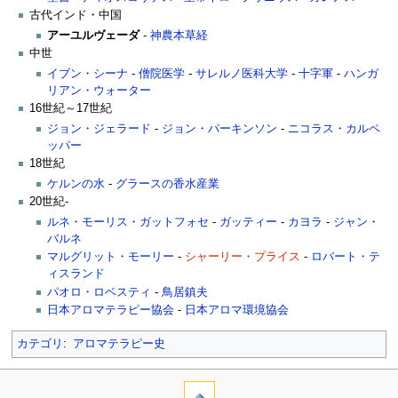
古代インド・中国
アーユルヴェーダ
-
神農本草経
中世
イブン・シーナ
-
僧院医学
-
サレルノ医科大学
-
十字軍
-
ハンガ
リアン・ウォーター
16世紀～17世紀
ジョン・ジェラード
-
ジョン・パーキンソン
-
ニコラス・カルペ
ッパー
18世紀
ケルンの水
-
グラースの香水産業
20世紀-
ルネ・モーリス・ガットフォセ
-
ガッティー
-
カヨラ
-
ジャン・
バルネ
マルグリット・モーリー
-
シャーリー・プライス
-
ロバート・テ
ィスランド
パオロ・ロベスティ
-
鳥居鎮夫
日本アロマテラピー協会
-
日本アロマ環境協会
カテゴリ
:
アロマテラピー史