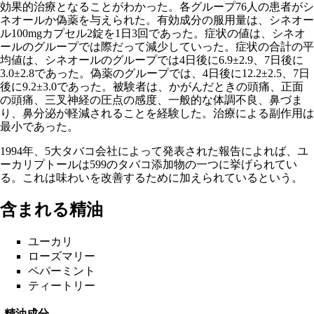
効果的治療となることがわかった。各グループ76人の患者がシ
ネオールか偽薬を与えられた。有効成分の服用量は、シネオー
ル100mgカプセル2錠を1日3回であった。症状の値は、シネオ
ールのグループでは際だって減少していった。症状の合計の平
均値は、シネオールのグループでは4日後に6.9±2.9、7日後に
3.0±2.8であった。偽薬のグループでは、4日後に12.2±2.5、7日
後に9.2±3.0であった。被験者は、かがんだときの頭痛、正面
の頭痛、三叉神経の圧点の感度、一般的な体調不良、鼻づま
り、鼻分泌が軽減されることを経験した。治療による副作用は
最小であった。
1994年、5大タバコ会社によって発表された報告によれば、ユ
ーカリプトールは599のタバコ添加物の一つに挙げられてい
る。これは味わいを改善するために加えられているという。
含まれる精油
ユーカリ
ローズマリー
ペパーミント
ティートリー
精油成分