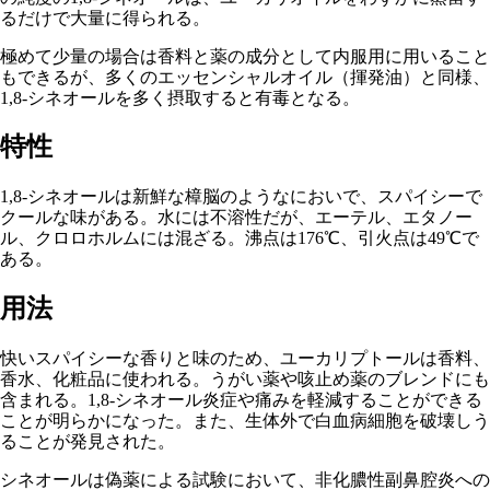
るだけで大量に得られる。
極めて少量の場合は香料と薬の成分として内服用に用いること
もできるが、多くのエッセンシャルオイル（揮発油）と同様、
1,8-シネオールを多く摂取すると有毒となる。
特性
1,8-シネオールは新鮮な樟脳のようなにおいで、スパイシーで
クールな味がある。水には不溶性だが、エーテル、エタノー
ル、クロロホルムには混ざる。沸点は176℃、引火点は49℃で
ある。
用法
快いスパイシーな香りと味のため、ユーカリプトールは香料、
香水、化粧品に使われる。うがい薬や咳止め薬のブレンドにも
含まれる。1,8-シネオール炎症や痛みを軽減することができる
ことが明らかになった。また、生体外で白血病細胞を破壊しう
ることが発見された。
シネオールは偽薬による試験において、非化膿性副鼻腔炎への