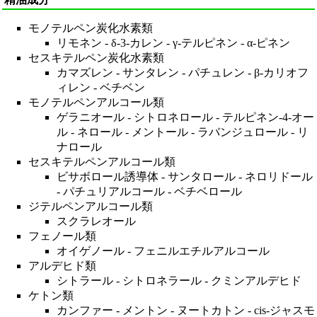
モノテルペン炭化水素類
リモネン
-
δ-3-カレン
-
γ-テルピネン
-
α-ピネン
セスキテルペン炭化水素類
カマズレン
-
サンタレン
-
パチュレン
-
β-カリオフ
ィレン
-
ベチベン
モノテルペンアルコール類
ゲラニオール
-
シトロネロール
-
テルピネン-4-オー
ル
-
ネロール
-
メントール
-
ラバンジュロール
-
リ
ナロール
セスキテルペンアルコール類
ビサボロール誘導体
-
サンタロール
-
ネロリドール
-
パチュリアルコール
-
ベチベロール
ジテルペンアルコール類
スクラレオール
フェノール類
オイゲノール
-
フェニルエチルアルコール
アルデヒド類
シトラール
-
シトロネラール
-
クミンアルデヒド
ケトン類
カンファー
-
メントン
-
ヌートカトン
-
cis-ジャスモ