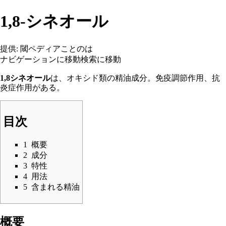
1,8-シネオール
提供: 閾ペディアことのは
ナビゲーションに移動
検索に移動
1,8シネオール
は、
オキシド類
の精油成分。免疫調節作用、抗
炎症作用がある。
目次
1
概要
2
成分
3
特性
4
用法
5
含まれる精油
概要