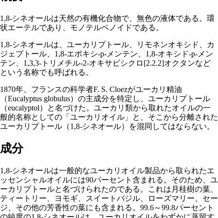
1,8-シネオールは天然の有機化合物で、無色の液体である。環
状エーテルであり、モノテルペノイドである。
1,8-シネオールは、ユーカリプトール、リモネンオキシド、カ
ジェプトール、1,8-エポキシ-p-メンテン、1,8-オキシド-p-メン
テン、1,3,3-トリメチル-2-オキサビシクロ[2.2.2]オクタンなど
という名称でも呼ばれる。
1870年、フランスの科学者F. S. Cloezが
ユーカリ
精油
（Eucalyptus globulus）の主成分を特定し、ユーカリプトール
（eucalyptol）と名づけた。ユーカリ類から取れたオイルの一
般的名称としての「ユーカリオイル」と、そこから分離された
ユーカリプトール（1,8-シネオール）を混同してはならない。
成分
1,8-シネオールは一般的なユーカリオイル製品から取られたエ
ッセンシャルオイルには90パーセント含まれる。そのため、ユ
ーカリプトールと名づけられたのである。これは月桂樹の葉、
ティートリー
、ヨモギ、スイートバジル、
ローズマリー
、セー
ジ、その他の芳香性の葉にも含まれる。99.6～99.8パーセント
の純度の1,8-シネオールは、ユーカリオイルをわずかに蒸留す