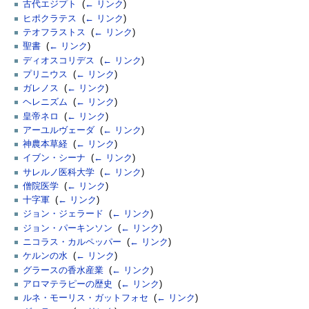
古代エジプト
‎
(
← リンク
)
ヒポクラテス
‎
(
← リンク
)
テオフラストス
‎
(
← リンク
)
聖書
‎
(
← リンク
)
ディオスコリデス
‎
(
← リンク
)
プリニウス
‎
(
← リンク
)
ガレノス
‎
(
← リンク
)
ヘレニズム
‎
(
← リンク
)
皇帝ネロ
‎
(
← リンク
)
アーユルヴェーダ
‎
(
← リンク
)
神農本草経
‎
(
← リンク
)
イブン・シーナ
‎
(
← リンク
)
サレルノ医科大学
‎
(
← リンク
)
僧院医学
‎
(
← リンク
)
十字軍
‎
(
← リンク
)
ジョン・ジェラード
‎
(
← リンク
)
ジョン・パーキンソン
‎
(
← リンク
)
ニコラス・カルペッパー
‎
(
← リンク
)
ケルンの水
‎
(
← リンク
)
グラースの香水産業
‎
(
← リンク
)
アロマテラピーの歴史
‎
(
← リンク
)
ルネ・モーリス・ガットフォセ
‎
(
← リンク
)