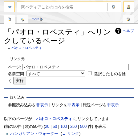
more
「パオロ・ロベスティ」へリン
ヘルプ
クしているページ
←
パオロ・ロベスティ
ナ
検
リンク元
ビ
索
ページ:
ゲ
に
名前空間:
選択したものを除
ー
移
シ
動
く
ョ
ン
絞り込み
に
移
参照読み込みを
非表示
| リンクを
非表示
| 転送ページを
非表示
動
以下のページが、
パオロ・ロベスティ
にリンクしています:
(前の50件 | 次の50件) (
20
|
50
|
100
|
250
|
500
件) を表示
ハンガリアン・ウォーター
‎
(
← リンク
)