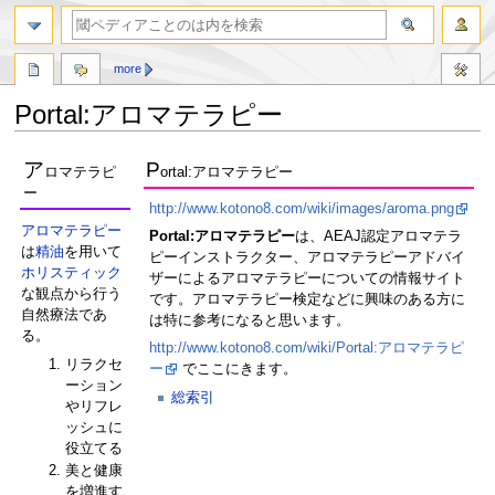
more
Portal:アロマテラピー
ナ
検
ア
P
ロマテラピ
ortal:アロマテラピー
ビ
索
ー
ゲ
に
http://www.kotono8.com/wiki/images/aroma.png
ー
移
アロマテラピー
Portal:アロマテラピー
は、AEAJ認定アロマテラ
シ
動
は
精油
を用いて
ピーインストラクター、アロマテラピーアドバイ
ョ
ホリスティック
ザーによるアロマテラピーについての情報サイト
ン
な観点から行う
です。アロマテラピー検定などに興味のある方に
に
自然療法であ
は特に参考になると思います。
移
る。
動
http://www.kotono8.com/wiki/Portal:アロマテラピ
リラクセ
ー
でここにきます。
ーション
総索引
やリフレ
ッシュに
役立てる
美と健康
を増進す