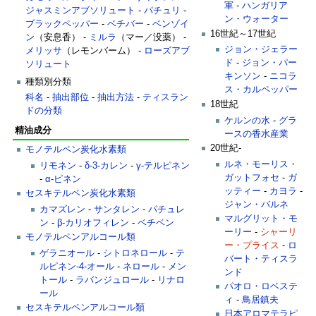
軍
-
ハンガリア
ジャスミンアブソリュート
-
パチュリ
-
ン・ウォーター
ブラックペッパー
-
ベチバー
-
ベンゾイ
16世紀～17世紀
ン
（安息香） -
ミルラ
（マー／没薬） -
ジョン・ジェラー
メリッサ
（レモンバーム） -
ローズアブ
ド
-
ジョン・パー
ソリュート
キンソン
-
ニコラ
種類別分類
ス・カルペッパー
科名
-
抽出部位
-
抽出方法
-
ティスラン
18世紀
ドの分類
ケルンの水
-
グラ
精油成分
ースの香水産業
20世紀-
モノテルペン炭化水素類
ルネ・モーリス・
リモネン
-
δ-3-カレン
-
γ-テルピネン
ガットフォセ
-
ガ
-
α-ピネン
ッティー
-
カヨラ
-
セスキテルペン炭化水素類
ジャン・バルネ
カマズレン
-
サンタレン
-
パチュレ
マルグリット・モ
ン
-
β-カリオフィレン
-
ベチベン
ーリー
-
シャーリ
モノテルペンアルコール類
ー・プライス
-
ロ
ゲラニオール
-
シトロネロール
-
テ
バート・ティスラ
ルピネン-4-オール
-
ネロール
-
メン
ンド
トール
-
ラバンジュロール
-
リナロ
パオロ・ロベステ
ール
ィ
-
鳥居鎮夫
セスキテルペンアルコール類
日本アロマテラピ