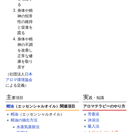
る
身体や精
神の恒常
性の維持
と促進を
図る
身体や精
神の不調
を改善し
正常な健
康を取り
戻す
（社団法人
日本
アロマ環境協会
による定義）
主
実
要項目
践・知識
精油
（エッセンシャルオイル）関連項目
アロマテラピーのやり方
精油
（エッセンシャルオイル）
芳香浴
精油の抽出方法
沐浴法
吸入法
水蒸気蒸留法