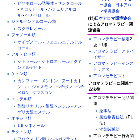
ビサボロール誘導体
-
サンタロール
ー協会
-
日本アロ
-
ネロリドール
-
パチュリアルコー
マ環境協会
ル
-
ベチベロール
(社)
日本アロマ環境協会
ジテルペンアルコール類
によるアロマテラピー関
スクラレオール
連資格
フェノール類
アロマテラピー検定
2
オイゲノール
-
フェニルエチルアル
級・1級
コール
アロマテラピーアドバ
アルデヒド類
イザー
シトラール
-
シトロネラール
-
クミ
アロマテラピーインス
ンアルデヒド
トラクター
ケトン類
アロマセラピスト
カンファー
-
メントン
-
ヌートカト
アロマテラピーに関連す
ン
-
cis-ジャスモン
-
ベチボン
-
ベチ
る法律
ベロン
-
ダマスコン
アロマテラピー商品関
エステル類
連
酢酸リナリル
-
酢酸ベンジル
-
アン
薬事法
ゲリカ酸エステル
製造物責任法
（PL
オキシド類
法）
1,8-シネオール
消防関係法
ラクトン類
アロマテラピー行為関
フロクマリン類
（
ベルガプテン
）