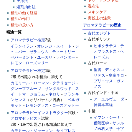
トリートメント法
圧搾法
湿布法
溶剤抽出法
スキンケア
精油の働く経路
実践上の注意
精油の作用
精油の扱い方
アロマテラピーの歴史
精油一覧
古代エジプト
古代ギリシア
アロマテラピー検定
2級
ヒポクラテス
-
テ
イランイラン
-
オレンジ・スイート
-
ジ
オフラストス
-
ヘ
ュニパー
-
ゼラニウム
-
ティートリー
-
レニズム
ペパーミント
-
ユーカリ
-
ラベンダー
-
レモン
-
ローズマリー
古代ローマ
聖書
-
ディオスコ
アロマテラピー検定
1級
リデス
-
皇帝ネロ
-
2級で出題される精油に加えて
プリニウス
-
ガレ
カモミール・ローマン
-
クラリセージ
-
ノス
グレープフルーツ
-
サンダルウッド
-
ス
古代インド・中国
イートマージョラム
-
ネロリ
-
フランキ
アーユルヴェーダ
-
ンセンス
（オリバナム／乳香） -
ベルガ
神農本草経
モット
-
レモングラス
-
ローズオットー
中世
アロマテラピーインストラクター
試験・
イブン・シーナ
-
アロマセラピスト
試験
僧院医学
-
サレル
2級・1級で出題される精油に加えて
ノ医科大学
-
十字
カモミール・ジャーマン
-
サイプレス
-