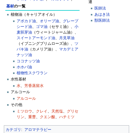
連
基材
の一覧
医師法
あはき法
植物油（キャリアオイル）
獣医師法
アボカド油
、
オリーブ油
、
グレープ
シード油
、
ゴマ油
（セサミ油）、
小
麦胚芽油
（ウィートジャーム油）、
スイートアーモンド油
、
月見草油
（イブニングプリムローズ油）、
ツ
バキ油
（カメリア油）、
マカデミア
ナッツ油
ココナッツ油
ホホバ油
植物性スクワラン
水性基材
水
、
芳香蒸留水
アルコール
アルコール
その他
ミツロウ
、
クレイ
、
天然塩
、
グリセ
リン
、
重曹
、
クエン酸
、
ハチミツ
カテゴリ
:
アロマテラピー